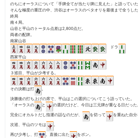
のちにオーラスについて「手牌全てが当たり牌に見えた」と語ってい
そんな極度の重圧の中、渋谷はオーラスのベタオリを最後まで全うし
終局
南４局。
山谷と平山のトータル点差は2,800点だ。
両者の配牌。
南家山谷
ドラ
西家平山
３巡目、平山が少考する。
その決断は打
。
決勝後の打ち上げの席で、平山はこの選択についてこう語っていた。
「オーラスの
と
の選択だけど、今日は三元牌が重なる日だった
完全にオカルトだし指運の話なのだが、
を切って
を重ねた自分
次巡、平山のツモは
。
再び少考し、打
。直後に出た
をポン。