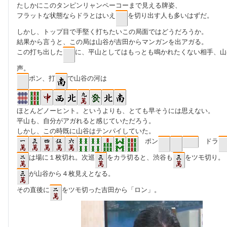
たしかにこのタンピンリャンペーコーまで見える牌姿、
フラットな状態ならドラとはいえ
を切り出す人も多いはずだ。
しかし、トップ目で手堅く打ちたいこの局面ではどうだろうか。
結果から言うと、この局は山谷が吉田からマンガンを出アガる。
この打ち出した
に、平山としてはもっとも鳴かれたくない相手、山
声。
ポン、打
で山谷の河は
ほとんどノーヒント。というよりも、とても早そうには思えない。
平山も、自分がアガれると感じていただろう。
しかし、この時既に山谷はテンパイしていた。
ポン
ドラ
は場に１枚切れ。次巡
をカラ切ると、渋谷も
をツモ切り。
が山谷から４枚見えとなる。
その直後に
をツモ切った吉田から「ロン」。