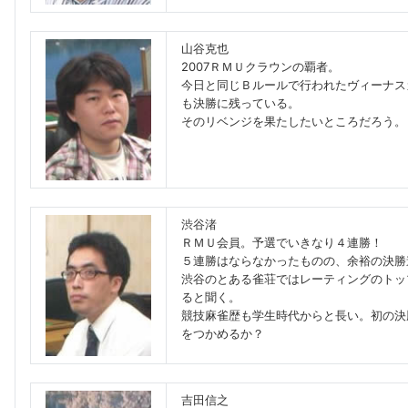
山谷克也
2007ＲＭＵクラウンの覇者。
今日と同じＢルールで行われたヴィーナス
も決勝に残っている。
そのリベンジを果たしたいところだろう。
渋谷渚
ＲＭＵ会員。予選でいきなり４連勝！
５連勝はならなかったものの、余裕の決勝
渋谷のとある雀荘ではレーティングのトッ
ると聞く。
競技麻雀歴も学生時代からと長い。初の決
をつかめるか？
吉田信之