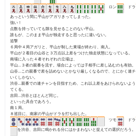
ロン
ドラ
あっという間に平山がアガリきってしまった。
強い！
点数を持っていても隙を見せることのない平山。
誰もが、このまま平山が独走すると思ったに違いない。
追撃
６局中４局アガリと、平山が制した東場が終わり、南入。
平山が２着目の山谷と３万点以上差をつけた独走状態になっている。
南場に入った４者それぞれの立場は、
平山…３者の親番を流す。場合によっては子相手に差し込むのも有効。
山谷…この親番で差を詰めないとかなり厳しくなるので、とにかく連チ
いくしかない。
渋谷…親番での連チャンを目指すため、これ以上差をあけられないよう
てくる。
吉田…渋谷とほとんど同じ。
といった具合であろう。
南１局。
８巡目に、南家の平山がドラを打ち出した。
ツモ
ドラ
を渋谷、吉田に鳴かれる分にはかまわないと捉えての選択だろう。