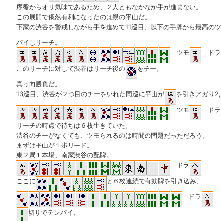
序盤からオリ気味であるため、２人ともなかなか手が進まない。
この展開で俄然有利になったのは親の平山だ。
下家の渋谷を警戒しながら手を進めて11巡目、以下の手牌から最高の
パイしリーチ。
ツモ
ドラ
このリーチに対して渋谷はリーチ後の
をチー。
真っ向勝負だ。
13巡目、渋谷が２つ目のチーをいれた同巡に平山が
を引きアガり2,
ツモ
ドラ
リーチの時点で待ちは６枚生きていた。
渋谷のチーがなくても、ツモられるのは時間の問題だっただろう。
まずは平山が１歩リード。
東２局１本場、南家渋谷の配牌。
ドラ
ここに
と６枚連続で有効牌を引き込み、
ドラ
切りでテンパイ。