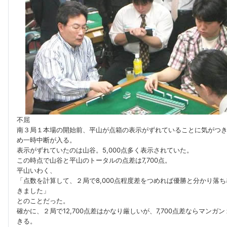
不屈
南３局１本場の開始前、平山が点箱の表示がずれていることに気がつ
め一時中断が入る。
表示がずれていたのは山谷。5,000点多く表示されていた。
この時点で山谷と平山のトータルの点差は7,700点。
平山いわく、
「点数を計算して、２局で8,000点程度差をつめれば優勝と分かり落
きました」
とのことだった。
確かに、２局で12,700点差はかなり厳しいが、7,700点差ならマンガ
きる。