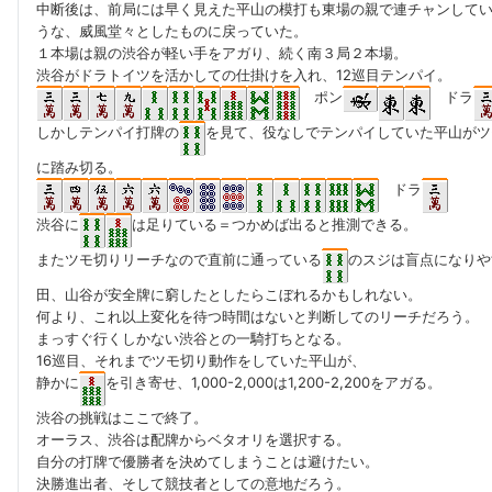
中断後は、前局には早く見えた平山の模打も東場の親で連チャンして
うな、威風堂々としたものに戻っていた。
１本場は親の渋谷が軽い手をアガり、続く南３局２本場。
渋谷がドラトイツを活かしての仕掛けを入れ、12巡目テンパイ。
ポン
ドラ
しかしテンパイ打牌の
を見て、役なしでテンパイしていた平山がツ
に踏み切る。
ドラ
渋谷に
は足りている＝つかめば出ると推測できる。
またツモ切りリーチなので直前に通っている
のスジは盲点になりや
田、山谷が安全牌に窮したとしたらこぼれるかもしれない。
何より、これ以上変化を待つ時間はないと判断してのリーチだろう。
まっすぐ行くしかない渋谷との一騎打ちとなる。
16巡目、それまでツモ切り動作をしていた平山が、
静かに
を引き寄せ、1,000-2,000は1,200-2,200をアガる。
渋谷の挑戦はここで終了。
オーラス、渋谷は配牌からベタオリを選択する。
自分の打牌で優勝者を決めてしまうことは避けたい。
決勝進出者、そして競技者としての意地だろう。