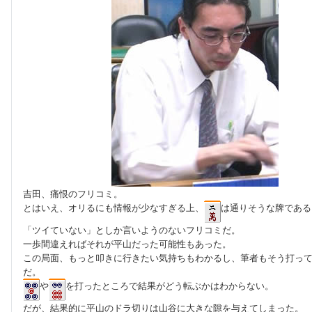
吉田、痛恨のフリコミ。
とはいえ、オリるにも情報が少なすぎる上、
は通りそうな牌である
「ツイていない」としか言いようのないフリコミだ。
一歩間違えればそれが平山だった可能性もあった。
この局面、もっと叩きに行きたい気持ちもわかるし、筆者もそう打っ
だ。
や
を打ったところで結果がどう転ぶかはわからない。
だが、結果的に平山のドラ切りは山谷に大きな隙を与えてしまった。