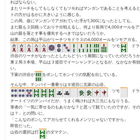
ればならない。
またリーチをしてもしなくてもツモればマンガンであることを考える
トの方がはるかに大きいように感じる。
この局、仮にマンガンでアガれていた手が1,300になったとしても、
まだ親も２回残っており十分戦えるし、何より前局で4,000オールを
山の親を落とす事を優先するべきではないだろうか。
結果、この局は平山がリーチツモドラ３の4,000オールをツモアガる。
ツモ
ドラ
渋谷のリーチがなかったとしたらどういう展開になっていたのだろう
東２局３本場、平山は３巡目でイーシャンテンとなるが、なかなか有
い。
下家の渋谷が
をポンしてホンイツの気配を出している。
そんな中、テンパイ一番乗りは９巡目に北家の山谷。
ツモ
ドラ
チートイツのテンパイだが、うまく鳴ければ大三元にもなりうる。
筆者の「一気に寄せるのもありかな？と思って観ていたのですが、そ
は？」との問いに、
「こんなのポンしてアガらせてくれるメンツじゃないですから」
即答だった。
山谷の選択は打
のダマテン。