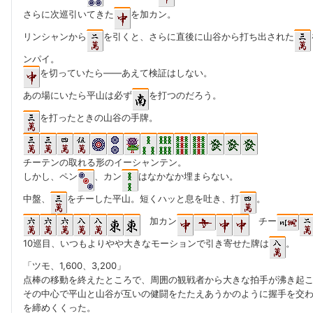
さらに次巡引いてきた
を加カン。
リンシャンから
を引くと、さらに直後に山谷から打ち出された
ンパイ。
を切っていたら――あえて検証はしない。
あの場にいたら平山は必ず
を打つのだろう。
を打ったときの山谷の手牌。
チーテンの取れる形のイーシャンテン。
しかし、ペン
、カン
はなかなか埋まらない。
中盤、
をチーした平山。短くハッと息を吐き、打
。
加カン
チー
10巡目、いつもよりやや大きなモーションで引き寄せた牌は
。
「ツモ、1,600、3,200」
点棒の移動を終えたところで、周囲の観戦者から大きな拍手が沸き起
その中心で平山と山谷が互いの健闘をたたえあうかのように握手を交
を締めくくった。