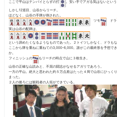
ここで平山はテンパイとらずの打
。安い手でアガる気はないという
しかし12巡目、山谷からリーチ。
ほどなく、山谷の手牌が倒された。
ツモ
ドラ
実は山谷の配牌は、
という諦めたくなるようなものであった。２トイツしかなく、ドラも
ここから牌を重ねに重ねての3,000-6,000。誰がこの最終形を予想で
か。
フィニッシュの
もリーチの時点で山に３枚生き。
山谷の正確な山読みと、不屈の闘志がなせるアガリであろう。
一方の平山。絶大と思われた約５万点差はたった４局で山谷にひっく
まった。
２人の後ろには観戦者の人垣ができている。