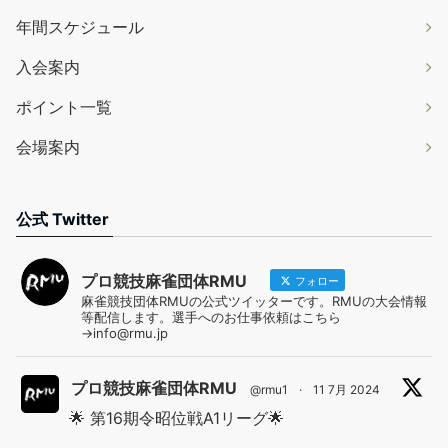
年間スケジュール
入会案内
ポイント一覧
会場案内
公式 Twitter
プロ競技麻雀団体RMU
フォロー
麻雀競技団体RMUの公式ツイッターです。RMUの大会情報
等配信します。選手へのお仕事依頼はこちら
→info@rmu.jp
プロ競技麻雀団体RMU
@rmu1
·
11 7月 2024
🌟 第16期令昭位戦A1リーグ🌟