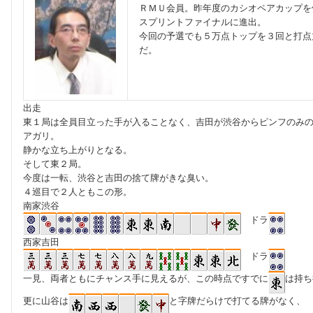
ＲＭＵ会員。昨年度のカシオペアカップを
スプリントファイナルに進出。
今回の予選でも５万点トップを３回と打点
だ。
出走
東１局は全員目立った手が入ることなく、吉田が渋谷からピンフのみの1,
アガリ。
静かな立ち上がりとなる。
そして東２局。
今度は一転、渋谷と吉田の捨て牌がきな臭い。
４巡目で２人ともこの形。
南家渋谷
ドラ
西家吉田
ドラ
一見、両者ともにチャンス手に見えるが、この時点ですでに
は持ち
更に山谷は
と字牌だらけで打てる牌がなく、