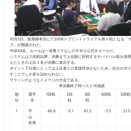
10月5日、銀座柳本店にて2008スプリントトライアル第５戦となる「
プ」が開催された。
16卓64名、ルールは一発裏ドラなしのＲＭＵ公式Ｂルールだ。
システムは２回戦以降、決勝まで上位順に対戦するサバイバル戦を採用
えたときの上位４名が決勝に進出する。
ポイント下位者にとっては上位者との直接対決がないため、自分のポ
すことでしか差を詰められない。
マラソンのようなイメージの大会である。
準決勝終了時ベスト16成績
順
選手
1回戦
2回
3回
4回戦
5回戦
位
名
戦
戦
1
平
46.8
-5.1
61.3
-7.3
21.5
山
友厚