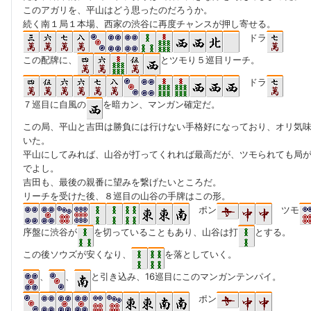
このアガリを、平山はどう思ったのだろうか。
続く南１局１本場、西家の渋谷に再度チャンスが押し寄せる。
ドラ
この配牌に、
とツモり５巡目リーチ。
ドラ
７巡目に自風の
を暗カン、マンガン確定だ。
この局、平山と吉田は勝負には行けない手格好になっており、オリ気
いた。
平山にしてみれば、山谷が打ってくれれば最高だが、ツモられても局
でよし。
吉田も、最後の親番に望みを繋げたいところだ。
リーチを受けた後、８巡目の山谷の手牌はこの形。
ポン
ツモ
序盤に渋谷が
を切っていることもあり、山谷は打
とする。
この後ソウズが安くなり、
を落としていく。
、
、
と引き込み、16巡目にこのマンガンテンパイ。
ポン