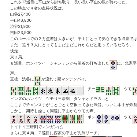
これを13巡目に平山から討ち取り、長い長い平山の親が終わった。
この時点で４者の点棒状況は、
山谷27,400
平山46,800
渋谷21,900
吉田23,900
このルールでの２万点差は大きいが、平山にとって安心できる点差で
また、追う３人にとってもまだまだこれからだと思っているだろう。
快走
東３局。
８巡目、ホンイツイーシャンテンから渋谷の打ち出した
に、北家平
声。
直後、渋谷に
が流れて親マンテンパイ。
チー
ツモ
ピンズのホンイツ、ツモり三暗刻、タンヤオドラ３…と、
ここまでチャンス手がことごとく空振ってきた渋谷。ついに本手が炸
しかし、期待も虚しく同巡に平山からツモの声。
ポン
ツモ
トイトイ三暗刻でマンガンだ。
さらに東４局、７巡目に西家の平山が先制リーチ。