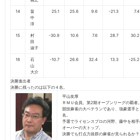
14
畠
25.1
25.6
9.6
-21.3
7.4
中
淳
15
村
-30.9
10.6
7.6
28.7
30.2
田
淑子
16
石
-10.7
26.6
32.4
13.3
-25.2
山
大介
決勝進出者
決勝に残ったのは以下の４名。
平山友厚
ＲＭＵ会員。第2期オープンリーグの覇者
競技麻雀の大ベテランであり、強豪選手と
名。
予選でライセンスプロの河野、藤中を相手
オーバーの大トップ。
決勝でも打点力抜群の麻雀が見られるか？