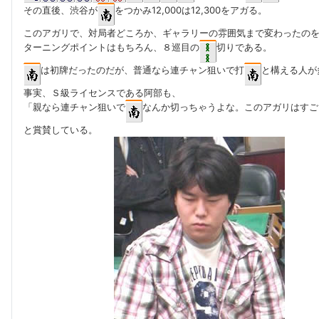
その直後、渋谷が
をつかみ12,000は12,300をアガる。
このアガリで、対局者どころか、ギャラリーの雰囲気まで変わったの
ターニングポイントはもちろん、８巡目の
切りである。
は初牌だったのだが、普通なら連チャン狙いで打
と構える人が
事実、Ｓ級ライセンスである阿部も、
「親なら連チャン狙いで
なんか切っちゃうよな。このアガリはすご
と賞賛している。