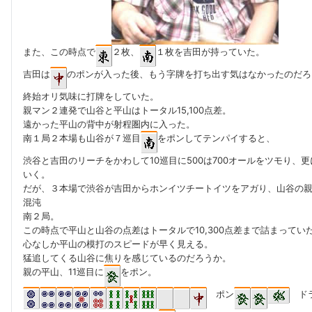
また、この時点で
２枚、
１枚を吉田が持っていた。
吉田は
のポンが入った後、もう字牌を打ち出す気はなかったのだろ
終始オリ気味に打牌をしていた。
親マン２連発で山谷と平山はトータル15,100点差。
遠かった平山の背中が射程圏内に入った。
南１局２本場も山谷が７巡目
をポンしてテンパイすると、
渋谷と吉田のリーチをかわして10巡目に500は700オールをツモり、
いく。
だが、３本場で渋谷が吉田からホンイツチートイツをアガり、山谷の
混沌
南２局。
この時点で平山と山谷の点差はトータルで10,300点差まで詰まってい
心なしか平山の模打のスピードが早く見える。
猛追してくる山谷に焦りを感じているのだろうか。
親の平山、11巡目に
をポン。
ポン
ド