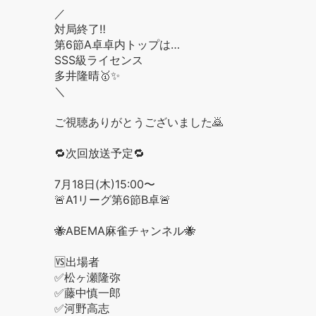
／
対局終了‼️
第6節A卓卓内トップは…
SSS級ライセンス
多井隆晴🥇✨
＼
ご視聴ありがとうございました🙇
🔁次回放送予定🔁
7月18日(木)15:00〜
🚨A1リーグ第6節B卓🚨
🐝ABEMA麻雀チャンネル🐝
🆚出場者
✅松ヶ瀬隆弥
✅藤中慎一郎
✅河野高志