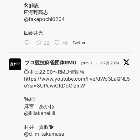
🎤解説
☑️河野高志
@fakepochi0204
☑️藤井光
22
46
Twitter
プロ競技麻雀団体RMU
@rmu1
·
9 7月 2024
📺本日22:00〜RMU情報局
https://www.youtube.com/live/dWo3LaQNL5
o?si=8UPuwiGKDoGlzinW
🎙️MC
麻宮 あかね
@lililakanelilil
村井 貴政🐕
@d_m_takamasa