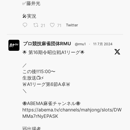
✅藤井光
🎤実況
21
71
Twitter
プロ競技麻雀団体RMU
@rmu1
·
11 7月 2024
🌟 第16期令昭位戦A1リーグ🌟
／
この後‼️15:00〜
生放送📺⚡️
🚨A1リーグ第6節A卓🚨
＼
🐝ABEMA麻雀チャンネル🐝
https://abema.tv/channels/mahjong/slots/DW
MMa7rNyEPASK
🆚出場者