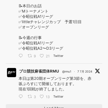
📝本日のお話
✅Mトーナメント
✅令昭位戦A1リーグ
✅littleチャレンジカップ 予選1日目
✅オープンリーグ
📝今週の行事
✅令昭位戦A1リーグ
✅令昭位戦A2〜D3リーグ
9
21
Twitter
プロ競技麻雀団体RMU
@rmu1
·
7 7月 2024
本日は第20期オープンリーグ第3節を、赤
坂ぷろすにて開催しております。
現在1回戦が終了しました。
3
13
Twitter