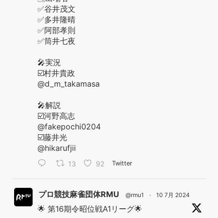
✅谷井茂文
✅多井隆晴
✅阿部孝則
✅筒井七夜
🎤実況
☑️村井貴政
@d_m_takamasa
🎤解説
☑️河野高志
@fakepochi0204
☑️藤井光
@hikarufjii
13
92
Twitter
プロ競技麻雀団体RMU
@rmu1
·
10 7月 2024
🌟 第16期令昭位戦A1リーグ🌟