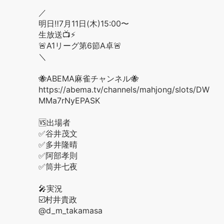
／
明日‼️7月11日(木)15:00〜
生放送📺⚡️
🚨A1リーグ第6節A卓🚨
＼
🐝ABEMA麻雀チャンネル🐝
https://abema.tv/channels/mahjong/slots/DW
MMa7rNyEPASK
🆚出場者
✅谷井茂文
✅多井隆晴
✅阿部孝則
✅筒井七夜
🎤実況
☑️村井貴政
@d_m_takamasa