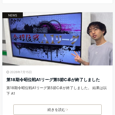
NEWS
2026年7月15日
第18期令昭位戦A1リーグ第5節C卓が終了しました
第18期令昭位戦A1リーグ第5節C卓が終了しました。 結果は以
下 A1
続きを読む