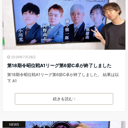
2026年7月28日
第18期令昭位戦A1リーグ第6節C卓が終了しました
第18期令昭位戦A1リーグ第6節C卓が終了しました。 結果は以
下 A1
続きを読む
NEWS