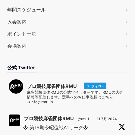
年間スケジュール
入会案内
ポイント一覧
会場案内
公式 Twitter
プロ競技麻雀団体RMU
フォロー
麻雀競技団体RMUの公式ツイッターです。RMUの大会
情報等配信します。選手へのお仕事依頼はこちら
→info@rmu.jp
プロ競技麻雀団体RMU
@rmu1
·
11 7月 2024
🌟 第16期令昭位戦A1リーグ🌟