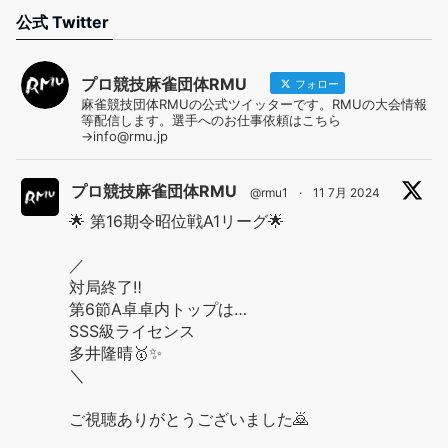
公式 Twitter
プロ競技麻雀団体RMU
フォロー
麻雀競技団体RMUの公式ツイッターです。RMUの大会情報
等配信します。選手へのお仕事依頼はこちら
→info@rmu.jp
プロ競技麻雀団体RMU
@rmu1
·
11 7月 2024
🌟 第16期令昭位戦A1リーグ🌟
／
対局終了‼️
第6節A卓卓内トップは…
SSS級ライセンス
多井隆晴🥇✨
＼
ご視聴ありがとうございました🙇