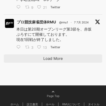
9
21
Twitter
プロ競技麻雀団体RMU
@rmu1
·
7 7月 2024
本日は第20期オープンリーグ第3節を、赤坂
ぷろすにて開催しております。
現在1回戦が終了しました。
3
13
Twitter
Load More
Page Top
ホーム
設立趣意
ルール
RMUについて
タイトル