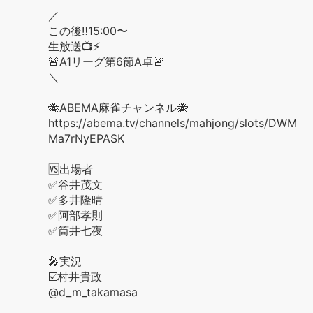
／
この後‼️15:00〜
生放送📺⚡️
🚨A1リーグ第6節A卓🚨
＼
🐝ABEMA麻雀チャンネル🐝
https://abema.tv/channels/mahjong/slots/DWM
Ma7rNyEPASK
🆚出場者
✅谷井茂文
✅多井隆晴
✅阿部孝則
✅筒井七夜
🎤実況
☑️村井貴政
@d_m_takamasa