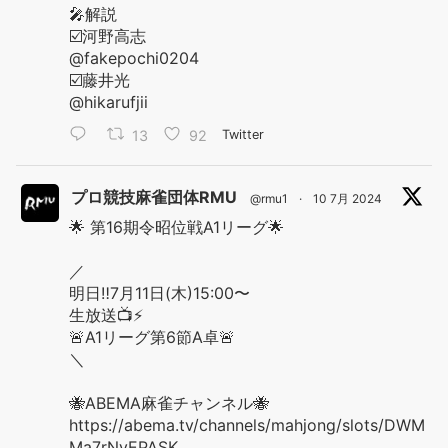
🎤解説
☑️河野高志
@fakepochi0204
☑️藤井光
@hikarufjii
13
92
Twitter
プロ競技麻雀団体RMU
@rmu1
·
10 7月 2024
🌟 第16期令昭位戦A1リーグ🌟
／
明日‼️7月11日(木)15:00〜
生放送📺⚡️
🚨A1リーグ第6節A卓🚨
＼
🐝ABEMA麻雀チャンネル🐝
https://abema.tv/channels/mahjong/slots/DWM
Ma7rNyEPASK