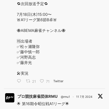
🔁次回放送予定🔁
7月18日(木)15:00〜
🚨A1リーグ第6節B卓🚨
🐝ABEMA麻雀チャンネル🐝
🆚出場者
✅松ヶ瀬隆弥
✅藤中慎一郎
✅河野高志
✅藤井光
🎤実況
21
71
Twitter
プロ競技麻雀団体RMU
@rmu1
·
11 7月 2024
🌟 第16期令昭位戦A1リーグ🌟