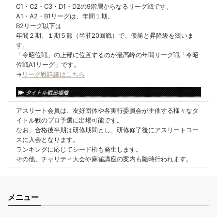
C1・C2・C3・D1・D2の9階層からなるリーグ戦です。
A1・A2・B1リーグは、年間１期。
B2リーグ以下は
年間２期、１期５節（半荘20回戦）で、優勝と昇降級を競いま
す。
「令昭位戦」の上部に位置するのが最高峰の年間リーグ戦「令昭
位戦A1リーグ」です。
→
リーグ戦詳細はこちら
アスリート会員は、友好団体や各実行委員会が主催する様々なタ
イトル戦のプロ予選に出場可能です。
なお、合格後半期は研修期間とし、研修修了後にアスリートコー
スに入会となります。
ランキングに応じてシード権も発生します。
その他、チャリティ大会や麻雀講座の案内も随時行われます。
メニュー