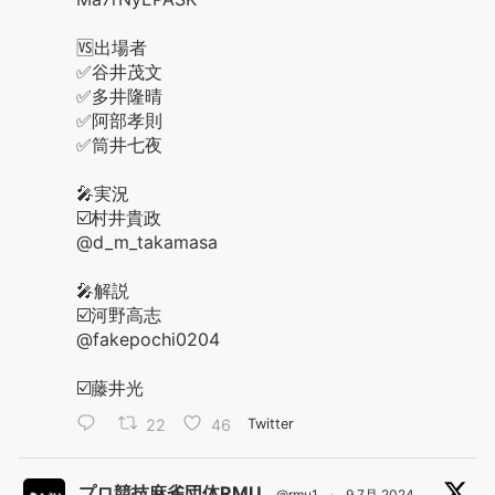
🆚出場者
✅谷井茂文
✅多井隆晴
✅阿部孝則
✅筒井七夜
🎤実況
☑️村井貴政
@d_m_takamasa
🎤解説
☑️河野高志
@fakepochi0204
☑️藤井光
22
46
Twitter
プロ競技麻雀団体RMU
@rmu1
·
9 7月 2024