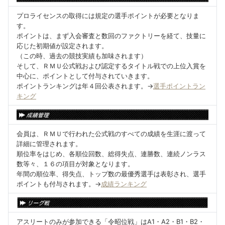
プロライセンスの取得には規定の選手ポイントが必要となりま
す。
ポイントは、まず入会審査と数回のファクトリーを経て、技量に
応じた初期値が設定されます。
（この時、過去の競技実績も加味されます）
そして、ＲＭＵ公式戦および認定するタイトル戦での上位入賞を
中心に、ポイントとして付与されていきます。
ポイントランキングは年４回公表されます。→
選手ポイントラン
キング
会員は、ＲＭＵで行われた公式戦のすべての成績を生涯に渡って
詳細に管理されます。
順位率をはじめ、各順位回数、総得失点、連勝数、連続ノンラス
数等々、１６の項目が対象となります。
年間の順位率、得失点、トップ数の最優秀選手は表彰され、選手
ポイントも付与されます。→
成績ランキング
アスリートのみが参加できる「令昭位戦」はA1・A2・B1・B2・