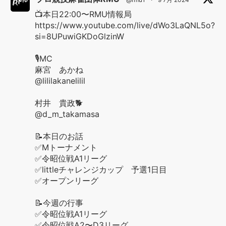
📺本日22:00〜RMU情報局
https://www.youtube.com/live/dWo3LaQNL5o?
si=8UPuwiGKDoGlzinW
🎙️MC
麻宮 あかね
@lililakanelilil
村井 貴政🐕
@d_m_takamasa
📝本日のお話
✅Mトーナメント
✅令昭位戦A1リーグ
✅littleチャレンジカップ 予選1日目
✅オープンリーグ
📝今週の行事
✅令昭位戦A1リーグ
✅令昭位戦A2〜D3リーグ