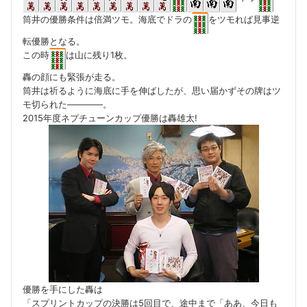
筒井の優勝条件は倍満ツモ。海底でドラの
をツモれば見事逆
転優勝となる。
この時
は山に残り1枚。
轟の顔にも緊張が走る。
筒井は祈るように海底に手を伸ばしたが、思い届かずその牌はツ
モ切られた————。
2015年度ネプチューンカップ優勝は轟雄太!
優勝を手にした轟は
「スプリントカップの決勝は5回目で、途中まで「ああ、今日も