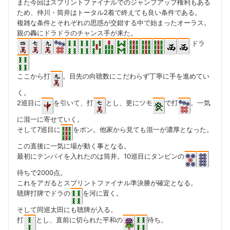
また今回はスプリントファイナルでのジャンプアップ権利もある
ため、仲川・筒井はトータル2着で終えても良い条件である。
複雑な条件とそれぞれの思惑が交錯する中で始まったオーラス。
親の轟にドラドラのチャンス手が来た。
ドラ
ここから打
。目先の向聴数にこだわらず丁寧に手を進めてい
く。
2巡目に
を引いて、打
とし、更にツモ
で打
。一気
に混一に寄せていく。
そして7巡目に
をポン。他家から見ても混一が濃厚となった。
この直後に一気に場が動く事となる。
最初にテンパイを入れたのは筒井。10巡目にタンピンの
待ちで2000点。
これをアガるとスプリントファイナル準決勝が確定となる。
聴牌打牌でドラの
を河に置く。
そして同巡太田にも聴牌が入る。
打
とし、直前に切られた平和の
待ち。