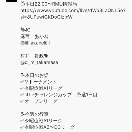
📺本日22:00〜RMU情報局
https://www.youtube.com/live/dWo3LaQNL5o?
si=8UPuwiGKDoGlzinW
🎙️MC
麻宮 あかね
@lililakanelilil
村井 貴政🐕
@d_m_takamasa
📝本日のお話
✅Mトーナメント
✅令昭位戦A1リーグ
✅littleチャレンジカップ 予選1日目
✅オープンリーグ
📝今週の行事
✅令昭位戦A1リーグ
✅令昭位戦A2〜D3リーグ