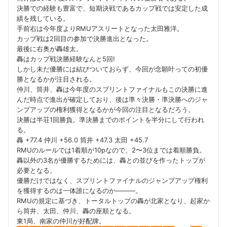
決勝での経験も豊富で、短期決戦であるカップ戦では安定した成
績を残している。
手前右は今年度よりRMUアスリートとなった太田雅洋。
カップ戦は2回目の参加で決勝進出となった。
最後に右奥が轟雄太。
轟はカップ戦決勝経験なんと5回!
しかし未だ優勝には結びついておらず、今回が念願叶っての初優
勝となるかが注目される。
仲川、筒井、轟は今年度のスプリントファイナルもこの決勝に進
んだ時点で進出が確定しており、後は準々決勝・準決勝へのジャ
ンプアップの権利獲得となるかが今回の注目となるだろう。
決勝は半荘1回勝負。準決勝までのポイントを半分にして行われ
る。
轟 +77.4 仲川 +56.0 筒井 +47.3 太田 +45.7
RMUのルールでは1着順が10pなので、2〜3位までは着順勝負。
轟以外の3名が優勝するためには、轟との並びを作ったトップが
必要となる。
優勝だけではなく、スプリントファイナルのジャンプアップ権利
を獲得するのは一体誰になるのか———。
RMUの規定に基づき、トータルトップの轟が北家となり、起家か
ら筒井、太田、仲川、轟の座順となる。
東1局、南家の仲川が好配牌。