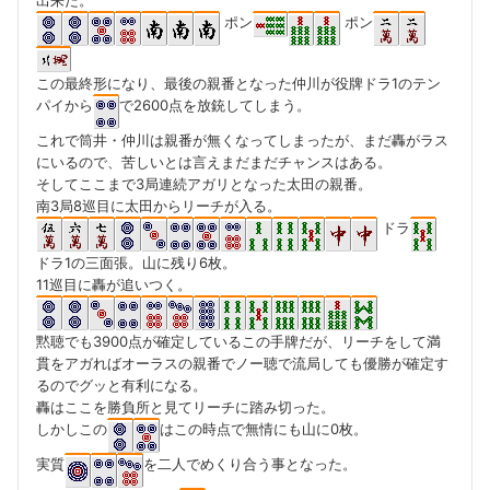
ポン
ポン
この最終形になり、最後の親番となった仲川が役牌ドラ1のテン
パイから
で2600点を放銃してしまう。
これで筒井・仲川は親番が無くなってしまったが、まだ轟がラス
にいるので、苦しいとは言えまだまだチャンスはある。
そしてここまで3局連続アガリとなった太田の親番。
南3局8巡目に太田からリーチが入る。
ドラ
ドラ1の三面張。山に残り6枚。
11巡目に轟が追いつく。
黙聴でも3900点が確定しているこの手牌だが、リーチをして満
貫をアガればオーラスの親番でノー聴で流局しても優勝が確定す
るのでグッと有利になる。
轟はここを勝負所と見てリーチに踏み切った。
しかしこの
はこの時点で無情にも山に0枚。
実質
を二人でめくり合う事となった。