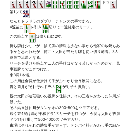
ドラ
第1ツモ
なんとドラドラのダブリーチャンスの手である。
4巡後に
を引き
切りで一通確定のリーチ。
この時点で
は残り山に2枚。
待ち牌は少ないが、捨て牌の情報も少ない事から他家の放銃もあ
るかと思われたが、筒井・太田が当たり牌を使い切り聴牌。3人
聴牌で流局となる。
リーチを受けた時点で二人の手牌はかなり苦しかったのだが、見
事聴牌までこぎつけた。
東3局1本場。
この局は全員が仕掛けて手がぶつかり合う展開になる。
轟と筒井がそれぞれドラの
が対子の勝負手。
親の太田が連荘狙いの役牌を仕掛け、その三者をかわしに仲川が
動いた。
その結果は仲川がタンヤオの300-500をツモアガる。
続く東4局は轟が平和ドラ1のリーチを打つが、今度は太田が役牌
ドラ1を仕掛けて500-1000のツモアガり。
東場はそれぞれの勝負手が実らず、テンパイ料とかわし手の細か
いアガリで静かな展開となる。