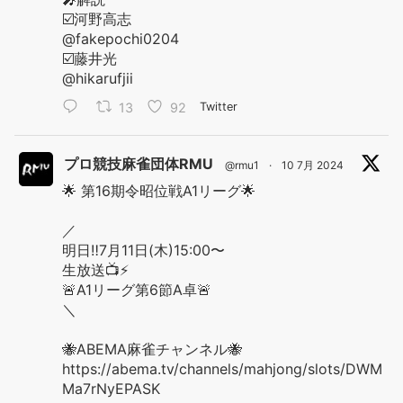
☑️河野高志
@fakepochi0204
☑️藤井光
@hikarufjii
13
92
Twitter
プロ競技麻雀団体RMU
@rmu1
·
10 7月 2024
🌟 第16期令昭位戦A1リーグ🌟
／
明日‼️7月11日(木)15:00〜
生放送📺⚡️
🚨A1リーグ第6節A卓🚨
＼
🐝ABEMA麻雀チャンネル🐝
https://abema.tv/channels/mahjong/slots/DWM
Ma7rNyEPASK