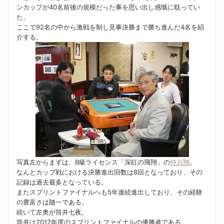
ンカップが40名前後の規模だった事を思い出し感慨に耽ってい
た。
ここで92名の中から激戦を制し見事決勝まで勝ち進んだ4名を紹
介する。
写真左からまずは、B級ライセンス「深紅の飛翔」の
仲川翔
。
なんとカップ戦における決勝進出回数は8回となっており、その
記録は過去最多となっている。
またスプリントファイナルへも5年連続進出しており、その経験
の豊富さは随一である。
続いて左奥が筒井七夜。
筒井は2012年度のスプリントファイナルの優勝者である。