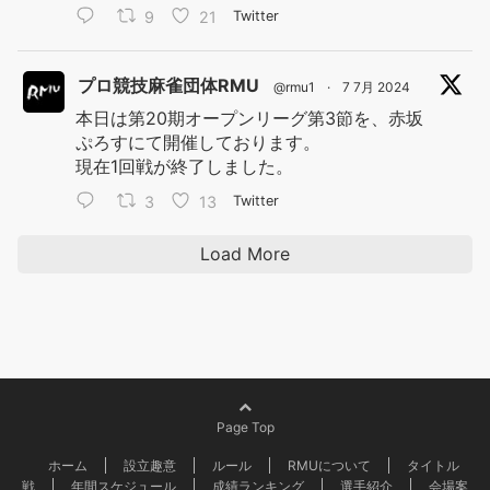
9
21
Twitter
プロ競技麻雀団体RMU
@rmu1
·
7 7月 2024
本日は第20期オープンリーグ第3節を、赤坂
ぷろすにて開催しております。
現在1回戦が終了しました。
3
13
Twitter
Load More
Page Top
ホーム
設立趣意
ルール
RMUについて
タイトル
戦
年間スケジュール
成績ランキング
選手紹介
会場案