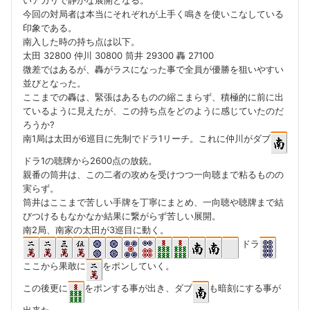
今回の対局者は本当にそれぞれが上手く鳴きを使いこなしている
印象である。
南入した時の持ち点は以下。
太田 32800 仲川 30800 筒井 29300 轟 27100
微差ではあるが、轟がラスになった事で全員が優勝を狙いやすい
並びとなった。
ここまでの轟は、緊張はあるものの縮こまらず、積極的に前に出
ているように見えたが、この持ち点をどのように感じていたのだ
ろうか?
南1局は太田が6巡目に先制でドラ1リーチ。これに仲川がダブ
ドラ1の聴牌から2600点の放銃。
親番の筒井は、この二者の攻めを受けつつ一向聴まで粘るものの
実らず。
筒井はここまで苦しい手牌を丁寧にまとめ、一向聴や聴牌まで結
びつけるもなかなか結果に繋がらず苦しい展開。
南2局、南家の太田が3巡目に動く。
ドラ
ここから果敢に
をポンしていく。
この後更に
をポンする事が出き、ダブ
も暗刻にする事が
出来た。