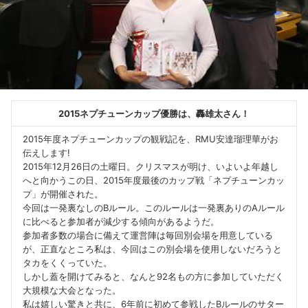
2015ネプチューンカップ優勝は、轟雄太さん！
2015年度ネプチューンカップの観戦記を、RMU安達瑠理華がお
伝えします!
2015年12月26日の土曜日。クリスマスが明け、いよいよ年越し
へと向かうこの日、2015年度最後のカップ戦「ネプチューンカッ
プ」が開催された。
今回は一発裏なしのBルール。このルールは一発裏ありのAルール
に比べると参加者が減少する傾向があるようだ。
参加者多数の場合に備えて運営陣は毎回別会場を用意している
が、正直なところ私は、今回はこの別会場を使用しないだろうと
タカをくくっていた。
しかし蓋を開けてみると、なんと92名もの方に参加していただく
大規模な大会となった。
私は嬉しい驚きと共に、6年前に初めて参戦したBルールのサター