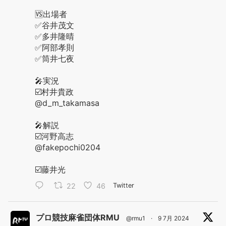
🆚出場者
✅谷井茂文
✅多井隆晴
✅阿部孝則
✅筒井七夜
🎤実況
☑️村井貴政
@d_m_takamasa
🎤解説
☑️河野高志
@fakepochi0204
☑️藤井光
22
46
Twitter
プロ競技麻雀団体RMU
@rmu1
·
9 7月 2024