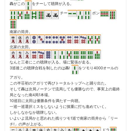
轟がこの
をチーして聴牌が入る。
チー
ポン
南家の筒井。
北家の太田。
なんと三者にこの聴牌が入る。場に緊張が走る。
3巡後この聴牌合戦を制したのは轟!
をツモり4000オールの
アガり。
この半荘初のアガリで再びトータルトップへと踊り出た。
そして轟は次局ノーテンで流局しても優勝なので、事実上の最終
局となった南4局1本場。
10巡目に太田は優勝条件を満たす一向聴。
一巡一巡選択ミスをしないように慎重に打ち進めていく。
しかしなかなか聴牌しない。
いよいよ流局かと思われた残りツモ1巡で南家の筒井から「リー
チ!」の声が上がる。
ドラ