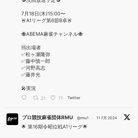
7月18日(木)15:00〜
🚨A1リーグ第6節B卓🚨
🐝ABEMA麻雀チャンネル🐝
🆚出場者
✅松ヶ瀬隆弥
✅藤中慎一郎
✅河野高志
✅藤井光
🎤実況
21
71
Twitter
プロ競技麻雀団体RMU
@rmu1
·
11 7月 2024
🌟 第16期令昭位戦A1リーグ🌟