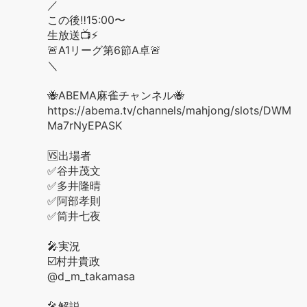
／
この後‼️15:00〜
生放送📺⚡️
🚨A1リーグ第6節A卓🚨
＼
🐝ABEMA麻雀チャンネル🐝
https://abema.tv/channels/mahjong/slots/DWM
Ma7rNyEPASK
🆚出場者
✅谷井茂文
✅多井隆晴
✅阿部孝則
✅筒井七夜
🎤実況
☑️村井貴政
@d_m_takamasa
🎤解説