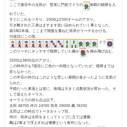
ここで連荘中の太田が、堅実に門前でドラの
単騎の聴牌を入
れていた。
すぐにこれをツモり、2000は2100オールのアガリ。
引き離された三者はますます追い詰められていく事となった。
南3局2本場。ここまで我慢を重ねた筒井がリーチをかける。
10巡目にこの形。
ドラ
このリーチにタンヤオで聴牌していた轟が
を掴み飛び込む。
3200は3800点のアガリ。
この時仲川も7巡目に三色の一向聴となっていたが、聴牌までは
至らなかった。
この半荘の仲川はこのような苦しい展開が多かったように見受け
られた。
平穏だった東場とは逆に、南場は大きく点数状況が変わった。そ
して迎えたオーラス。
オーラスでの持ち点は以下。
太田 48700 仲川 24100 筒井 29000 轟 18200
太田はこの時点でトータルトップ目。
仲川・筒井は太田をまくってトップに立てば優勝。
轟は2着まで浮上すれば優勝という条件になった。