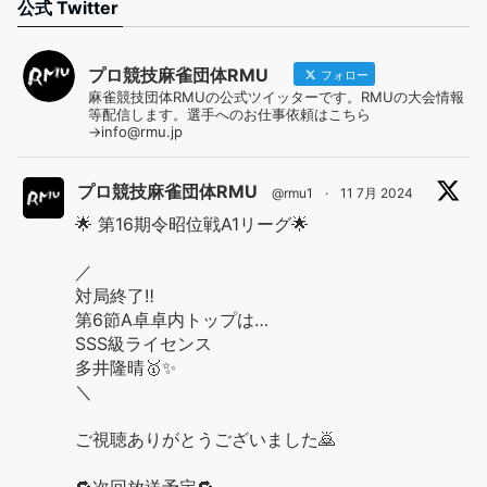
公式 Twitter
プロ競技麻雀団体RMU
フォロー
麻雀競技団体RMUの公式ツイッターです。RMUの大会情報
等配信します。選手へのお仕事依頼はこちら
→info@rmu.jp
プロ競技麻雀団体RMU
@rmu1
·
11 7月 2024
🌟 第16期令昭位戦A1リーグ🌟
／
対局終了‼️
第6節A卓卓内トップは…
SSS級ライセンス
多井隆晴🥇✨
＼
ご視聴ありがとうございました🙇
🔁次回放送予定🔁