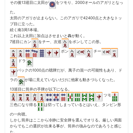
その後13巡目に太田が
をツモり、2000オールのアガリとなっ
た。
太田のアガリが止まらない。このアガリで42400点と大きなトッ
プ目に立った。
続く南3局1本場。
これ以上太田に加点はさせまいと轟が動く。
7巡目にカン
をチー、次巡
をポンしてこの形。
ポン
チー
ドラ
バックの1000点の聴牌だが、萬子の混一の可能性もあり、ド
ラの
が場に見えていないだけに他家も動きづらくなった。
13巡目に筒井の手牌が以下になる。
ツモ
三色になり得る
は切ってしまっているとはいえ、タンピン形
の一向聴。
しかし筒井はここから冷静に安全牌を選んでオリる。厳しい局面
からでもこの選択が出来る事が、筒井の強みなのであろうと感じ
た。