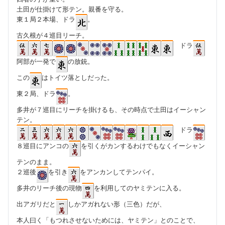
土田が仕掛けて形テン。親番を守る。
東１局２本場、ドラ
。
古久根が４巡目リーチ。
ドラ
阿部が一発で
の放銃。
この
はトイツ落としだった。
東２局、ドラ
。
多井が７巡目にリーチを掛けるも、その時点で土田はイーシャン
テン。
ドラ
８巡目にアンコの
を引くがカンするわけでもなくイーシャン
テンのまま。
２巡後
を引き
をアンカンしてテンパイ。
多井のリーチ後の現物
を利用してのヤミテンに入る。
出アガリだと
しかアガれない形（三色）だが、
本人曰く「もつれさせないためには、ヤミテン」とのことで、