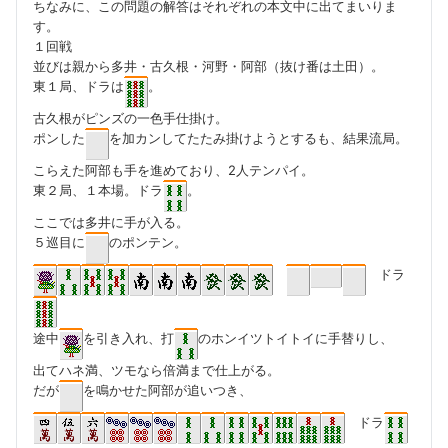
ちなみに、この問題の解答はそれぞれの本文中に出てまいりま
す。
１回戦
並びは親から多井・古久根・河野・阿部（抜け番は土田）。
東１局、ドラは
。
古久根がピンズの一色手仕掛け。
ポンした
を加カンしてたたみ掛けようとするも、結果流局。
こらえた阿部も手を進めており、2人テンパイ。
東２局、１本場。ドラ
。
ここでは多井に手が入る。
５巡目に
のポンテン。
ドラ
途中
を引き入れ、打
のホンイツトイトイに手替りし、
出てハネ満、ツモなら倍満まで仕上がる。
だが
を鳴かせた阿部が追いつき、
ドラ