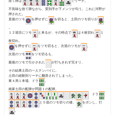
捨て牌は
でリーチ。
不気味な捨て牌ながら、変則手か下メンツが匂う。これに河野が
押された。
直後のツモ
を押せずに
を切ると、土田のツモ切りが
。
１２巡目にツモ
と来るが、その時点で
は４枚切れ
１
枚切れ。
を押せずに
をツモ切ると、次巡のツモが
。
次巡のツモ
をツモ切るも、
最後のツモで引かされた
が打ちきれず完オリ、
その結果土田の一人テンパイに。
土田の経験則リーチに翻弄されてしまった。
東４局１本場、ドラ
。
南家土田の配牌が問題１の配牌。
ドラ
と５巡のツモ切りの後、
をポンし、打
。