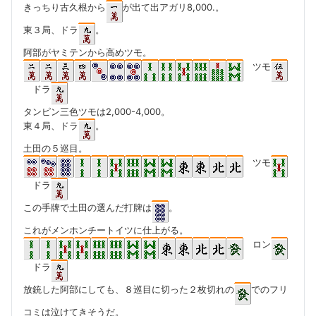
きっちり古久根から
が出て出アガリ8,000.。
東３局、ドラ
。
阿部がヤミテンから高めツモ。
ツモ
ドラ
タンピン三色ツモは2,000-4,000。
東４局、ドラ
。
土田の５巡目。
ツモ
ドラ
この手牌で土田の選んだ打牌は
。
これがメンホンチートイツに仕上がる。
ロン
ドラ
放銃した阿部にしても、８巡目に切った２枚切れの
でのフリ
コミは泣けてきそうだ。