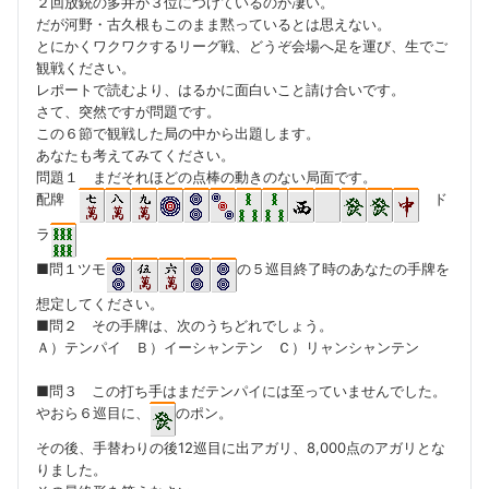
２回放銃の多井が３位につけているのが凄い。
だが河野・古久根もこのまま黙っているとは思えない。
とにかくワクワクするリーグ戦、どうぞ会場へ足を運び、生でご
観戦ください。
レポートで読むより、はるかに面白いこと請け合いです。
さて、突然ですが問題です。
この６節で観戦した局の中から出題します。
あなたも考えてみてください。
問題１ まだそれほどの点棒の動きのない局面です。
配牌
ド
ラ
■問１ツモ
の５巡目終了時のあなたの手牌を
想定してください。
■問２ その手牌は、次のうちどれでしょう。
Ａ）テンパイ Ｂ）イーシャンテン Ｃ）リャンシャンテン
■問３ この打ち手はまだテンパイには至っていませんでした。
やおら６巡目に、
のポン。
その後、手替わりの後12巡目に出アガリ、8,000点のアガリとな
りました。