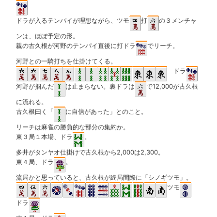
ドラが入るテンパイが理想ながら、ツモ
打
の３メンチャ
ンは、ほぼ予定の形。
親の古久根が河野のテンパイ直後に打ドラ
でリーチ。
河野との一騎打ちを仕掛けてくる。
ドラ
河野が掴んだ
は止まらない。裏ドラは
で12,000が古久根
に流れる。
古久根曰く「
に自信があった」とのこと。
リーチは麻雀の勝負的な部分の集約か。
東３局１本場、ドラ
。
多井がタンヤオ仕掛けで古久根から2,000は2,300。
東４局、ドラ
。
流局かと思っていると、古久根が終局間際に「シノギツモ」。
ツモ
ドラ