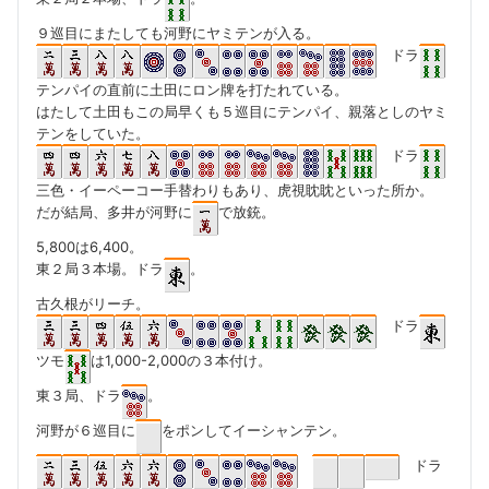
９巡目にまたしても河野にヤミテンが入る。
ドラ
テンパイの直前に土田にロン牌を打たれている。
はたして土田もこの局早くも５巡目にテンパイ、親落としのヤミ
テンをしていた。
ドラ
三色・イーペーコー手替わりもあり、虎視眈眈といった所か。
だが結局、多井が河野に
で放銃。
5,800は6,400。
東２局３本場。ドラ
。
古久根がリーチ。
ドラ
ツモ
は1,000-2,000の３本付け。
東３局、ドラ
。
河野が６巡目に
をポンしてイーシャンテン。
ドラ