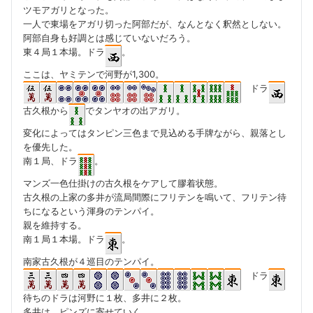
ツモアガリとなった。
一人で東場をアガリ切った阿部だが、なんとなく釈然としない。
阿部自身も好調とは感じていないだろう。
東４局１本場。ドラ
。
ここは、ヤミテンで河野が1,300。
ドラ
古久根から
でタンヤオの出アガリ。
変化によってはタンピン三色まで見込める手牌ながら、親落とし
を優先した。
南１局、ドラ
。
マンズ一色仕掛けの古久根をケアして膠着状態。
古久根の上家の多井が流局間際にフリテンを鳴いて、フリテン待
ちになるという渾身のテンパイ。
親を維持する。
南１局１本場。ドラ
。
南家古久根が４巡目のテンパイ。
ドラ
待ちのドラは河野に１枚、多井に２枚。
多井は、ピンズに寄せていく。