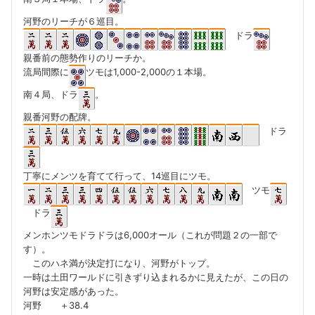
河野のリーチが６巡目。
ドラ
親番前の態勢作りのリーチか。
流局間際に
ツモは1,000-2,000の１本場。
南４局、ドラ
。
親番河野の配牌。
ドラ
丁寧にメンツを育てて行って、14巡目にツモ。
ツモ
ドラ
メンホンツモドラドラは6,000オール（これが問題２の一部で
す）。
このハネ満が決定打になり、河野がトップ。
一時は土田ワールドに引きずり込まれるかに見えたが、この日の
河野は安定感があった。
河野 ＋38.4