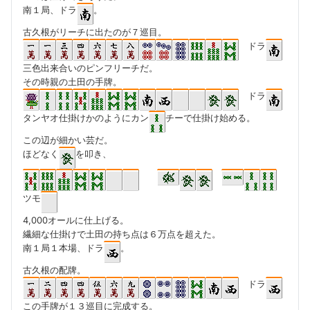
南１局、ドラ
。
古久根がリーチに出たのが７巡目。
ドラ
三色出来合いのピンフリーチだ。
その時親の土田の手牌。
ドラ
タンヤオ仕掛けかのようにカン
チーで仕掛け始める。
この辺が細かい芸だ。
ほどなく
を叩き、
ツモ
4,000オールに仕上げる。
繊細な仕掛けで土田の持ち点は６万点を超えた。
南１局１本場、ドラ
。
古久根の配牌。
ドラ
この手牌が１３巡目に完成する。