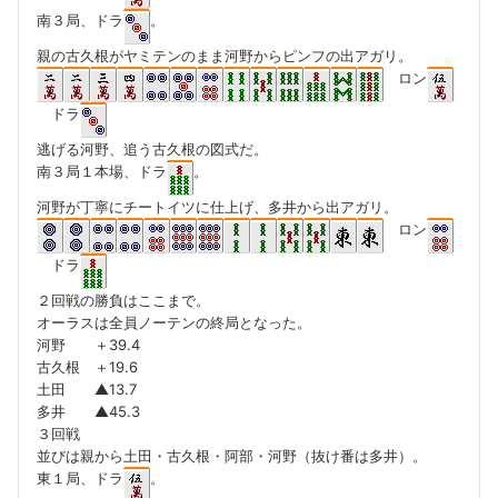
南３局、ドラ
。
親の古久根がヤミテンのまま河野からピンフの出アガリ。
ロン
ドラ
逃げる河野、追う古久根の図式だ。
南３局１本場、ドラ
。
河野が丁寧にチートイツに仕上げ、多井から出アガリ。
ロン
ドラ
２回戦の勝負はここまで。
オーラスは全員ノーテンの終局となった。
河野 ＋39.4
古久根 ＋19.6
土田 ▲13.7
多井 ▲45.3
３回戦
並びは親から土田・古久根・阿部・河野（抜け番は多井）。
東１局、ドラ
。