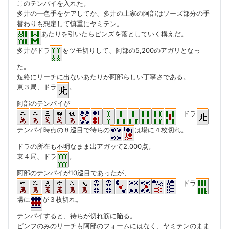
このテンパイを入れた。
多井の一色手をケアしてか、多井の上家の阿部はソーズ部分の手
替わりも想定して慎重にヤミテン。
あたりを引いたらピンズを落としていく構えだ。
多井がドラ
をツモ切りして、阿部の5,200のアガリとなっ
た。
短絡にリーチに出ないあたりが阿部らしい丁寧さである。
東３局、ドラ
。
阿部のテンパイが
ドラ
テンパイ時点の８巡目で待ちの
は場に４枚切れ。
ドラの所在も不明なまま出アガッて2,000点。
東４局、ドラ
。
阿部のテンパイが10巡目であったが、
ドラ
場に
が３枚切れ。
テンパイすると、待ちが切れ筋に陥る。
ピンフのみのリーチも阿部のフォームにはなく、ヤミテンのまま