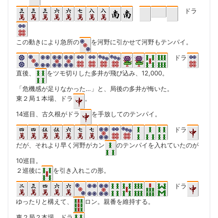
ドラ
この動きにより急所の
を河野に引かせて河野もテンパイ。
ドラ
直後、
をツモ切りした多井が飛び込み、12,000。
「危機感が足りなかった…」と、局後の多井が悔いた。
東２局１本場、ドラ
。
14巡目、古久根がドラ
を手放してのテンパイ。
ドラ
だが、それより早く河野がカン
のテンパイを入れていたのが
10巡目。
２巡後に
を引き入れこの形。
ドラ
ゆったりと構えて、
ロン。親番を維持する。
東２局２本場、ドラ
。