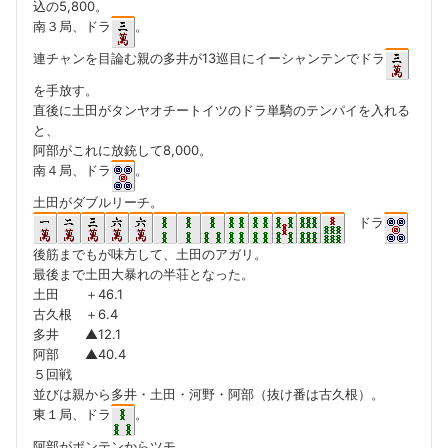
込の5,800。
南３局、ドラ
。
連チャンを目論む親の多井が13巡目にイーシャンテンでドラ
を手放す。
直後に土田がタンヤオチートイツのドラ単騎のテンパイを入れる
と、
阿部がこれに放銃して8,000。
南４局、ドラ
。
土田がダブルリーチ。
ドラ
後筋までもが味方して、土田のアガリ。
最後まで土田大暴れの半荘となった。
土田 ＋46.1
古久根 ＋6.4
多井 ▲12.1
阿部 ▲40.4
５回戦
並びは親から多井・土田・河野・阿部（抜け番は古久根）。
東１局、ドラ
。
阿部がポンテンからツモ。