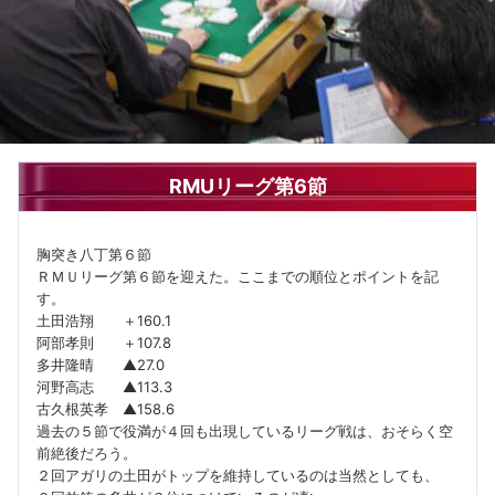
RMUリーグ第6節
胸突き八丁第６節
ＲＭＵリーグ第６節を迎えた。ここまでの順位とポイントを記
す。
土田浩翔 ＋160.1
阿部孝則 ＋107.8
多井隆晴 ▲27.0
河野高志 ▲113.3
古久根英孝 ▲158.6
過去の５節で役満が４回も出現しているリーグ戦は、おそらく空
前絶後だろう。
２回アガリの土田がトップを維持しているのは当然としても、