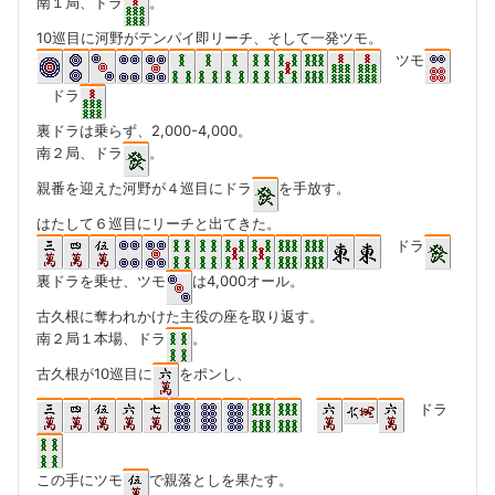
南１局、ドラ
。
10巡目に河野がテンパイ即リーチ、そして一発ツモ。
ツモ
ドラ
裏ドラは乗らず、2,000-4,000。
南２局、ドラ
。
親番を迎えた河野が４巡目にドラ
を手放す。
はたして６巡目にリーチと出てきた。
ドラ
裏ドラを乗せ、ツモ
は4,000オール。
古久根に奪われかけた主役の座を取り返す。
南２局１本場、ドラ
。
古久根が10巡目に
をポンし、
ドラ
この手にツモ
で親落としを果たす。