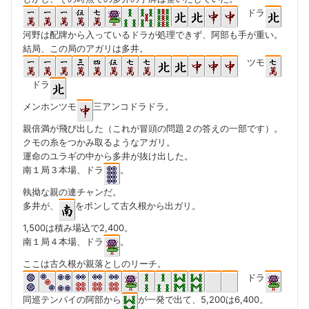
ドラ
河野は配牌から入っているドラが処理できず、阿部も手が重い。
結局、この局のアガリは多井。
ツモ
ドラ
メンホンツモ
三アンコドラドラ。
親倍満が飛び出した（これが冒頭の問題２の答えの一部です）。
クモの糸をつかみ取るようなアガリ。
運命のユラギの中から多井が抜け出した。
南１局３本場、ドラ
。
執拗な親の連チャンだ。
多井が、
をポンして古久根から出ガリ。
1,500は積み場込で2,400。
南１局４本場、ドラ
。
ここは古久根が親落としのリーチ。
ドラ
同巡テンパイの阿部から
が一発で出て、5,200は6,400。