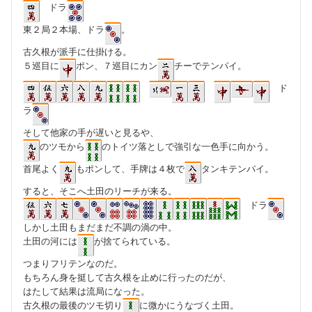
ドラ
東２局２本場、ドラ
。
古久根が派手に仕掛ける。
５巡目に
ポン、７巡目にカン
チーでテンパイ。
ド
ラ
そして他家の手が遅いと見るや、
のツモから
のトイツ落としで強引な一色手に向かう。
首尾よく
もポンして、手牌は４枚で
タンキテンパイ。
すると、そこへ土田のリーチが来る。
ドラ
しかし土田もまだまだ不調の渦の中。
土田の河には
が捨てられている。
つまりフリテンなのだ。
もちろん身を挺して古久根を止めに行ったのだが、
はたして結果は流局になった。
古久根の最後のツモ切り
に微かにうなづく土田。