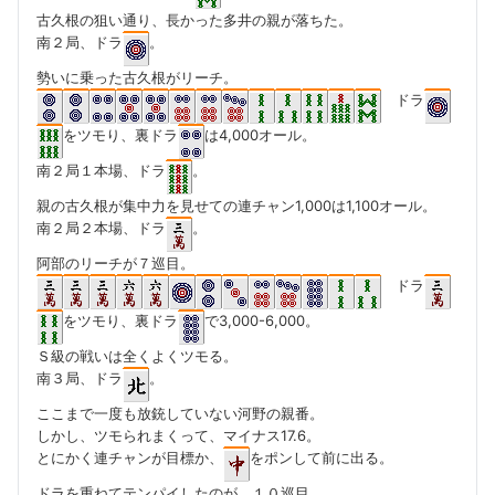
古久根の狙い通り、長かった多井の親が落ちた。
南２局、ドラ
。
勢いに乗った古久根がリーチ。
ドラ
をツモり、裏ドラ
は4,000オール。
南２局１本場、ドラ
。
親の古久根が集中力を見せての連チャン1,000は1,100オール。
南２局２本場、ドラ
。
阿部のリーチが７巡目。
ドラ
をツモり、裏ドラ
で3,000-6,000。
Ｓ級の戦いは全くよくツモる。
南３局、ドラ
。
ここまで一度も放銃していない河野の親番。
しかし、ツモられまくって、マイナス17.6。
とにかく連チャンが目標か、
をポンして前に出る。
ドラを重ねてテンパイしたのが、１０巡目。