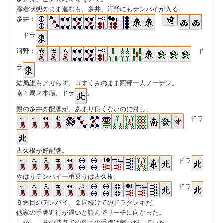
膠着状態のまま進むも、多井、河野にもテンパイが入る。
多井：
ドラ
河野：
ド
ラ
結局誰もアガらず、３すくみのまま阿部一人ノーテン。
南１局２本場、ドラ
。
親の多井の配牌が、あまり良くないのに対し、
ドラ
古久根が好配牌。
ドラ
やはりテンパイ一番乗りは古久根。
ドラ
９巡目のテンパイ、２局続けてのドラタンキだ。
他家の手牌進行が遅いと読んでリーチに向かった。
しかし、その時点での多井の手牌は整いだしていた。