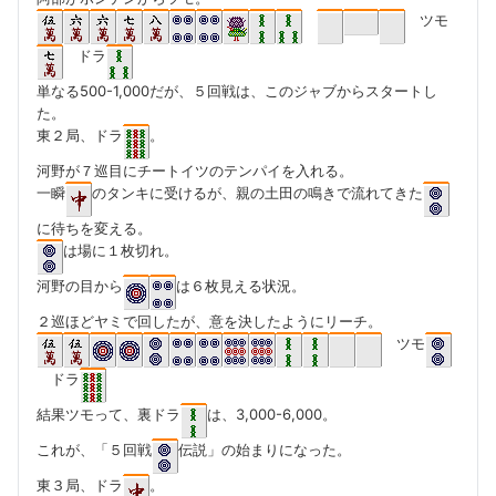
ツモ
ドラ
単なる500-1,000だが、５回戦は、このジャブからスタートし
た。
東２局、ドラ
。
河野が７巡目にチートイツのテンパイを入れる。
一瞬
のタンキに受けるが、親の土田の鳴きで流れてきた
に待ちを変える。
は場に１枚切れ。
河野の目から
は６枚見える状況。
２巡ほどヤミで回したが、意を決したようにリーチ。
ツモ
ドラ
結果ツモって、裏ドラ
は、3,000-6,000。
これが、「５回戦
伝説」の始まりになった。
東３局、ドラ
。