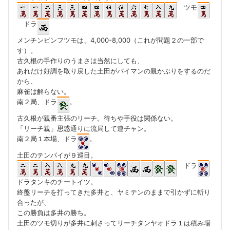
ツモ
ドラ
メンチンピンフツモは、4,000-8,000（これが問題２の一部で
す）。
古久根の手作りのうまさは当然にしても、
あれだけ好調を取り戻した土田がバイマンの親かぶりをするのだ
から、
麻雀は解らない。
南２局、ドラ
。
古久根が親番主張のリーチ。待ちや手役は関係ない。
「リーチ親」思惑通りに流局して連チャン。
南２局１本場、ドラ
。
土田のテンパイが９巡目。
ドラ
ドラタンキのチートイツ。
終盤リーチを打ってきた多井と、ヤミテンのままで引かずに斬り
合ったが、
この勝負は多井の勝ち。
土田のツモ切りが多井に刺さってリーチタンヤオドラ１は積み場