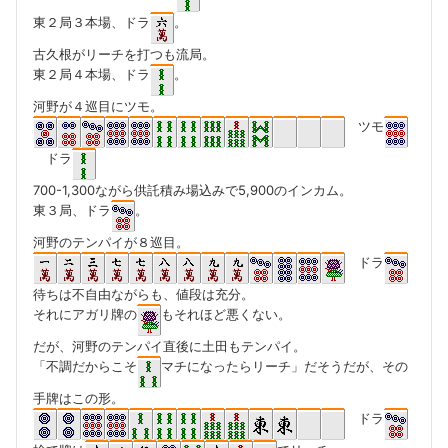
東２局３本場、ドラ
。
古久根がリーチを打つも流局。
東２局４本場、ドラ
。
河野が４巡目にツモ。
ツモ
ドラ
700-1,300ながら供託積み場込みで5,900のインカム。
東３局、ドラ
。
河野のテンパイが８巡目。
ドラ
待ちは不自由ながらも、値段は充分。
それにアガリ牌の
もそれほど悪くない。
だが、河野のテンパイ直後に土田もテンパイ。
「不調だからこそ
マチになったらリーチ」だそうだが、その
手牌はこの形。
ドラ