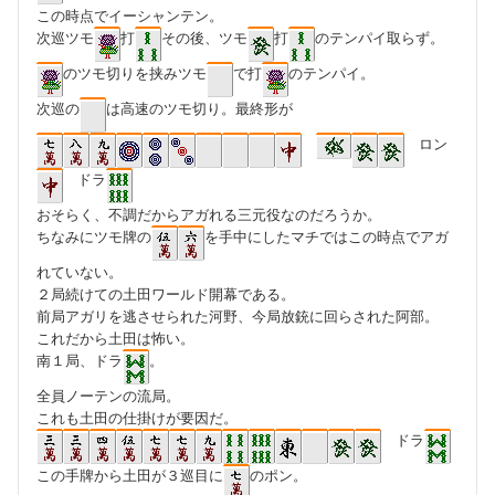
この時点でイーシャンテン。
次巡ツモ
打
その後、ツモ
打
のテンパイ取らず。
のツモ切りを挟みツモ
で打
のテンパイ。
次巡の
は高速のツモ切り。最終形が
ロン
ドラ
おそらく、不調だからアガれる三元役なのだろうか。
ちなみにツモ牌の
を手中にしたマチではこの時点でアガ
れていない。
２局続けての土田ワールド開幕である。
前局アガリを逃させられた河野、今局放銃に回らされた阿部。
これだから土田は怖い。
南１局、ドラ
。
全員ノーテンの流局。
これも土田の仕掛けが要因だ。
ドラ
この手牌から土田が３巡目に
のポン。