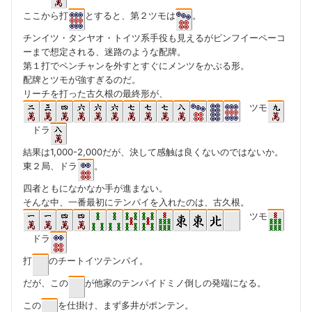
ここから打
とすると、第２ツモは
。
チンイツ・タンヤオ・トイツ系手役も見えるがピンフイーペーコ
ーまで想定される、迷路のような配牌。
第１打でペンチャンを外すとすぐにメンツをかぶる形。
配牌とツモが強すぎるのだ。
リーチを打った古久根の最終形が、
ツモ
ドラ
結果は1,000-2,000だが、決して感触は良くないのではないか。
東２局、ドラ
。
四者ともになかなか手が進まない。
そんな中、一番最初にテンパイを入れたのは、古久根。
ツモ
ドラ
打
のチートイツテンパイ。
だが、この
が他家のテンパイドミノ倒しの発端になる。
この
を仕掛け、まず多井がポンテン。