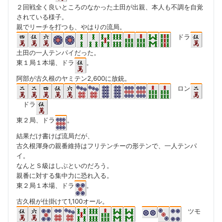
２回戦全く良いところのなかった土田が出親、本人も不調を自覚
されている様子。
親でリーチを打つも、やはりの流局。
ドラ
土田の一人テンパイだった。
東１局１本場、ドラ
。
阿部が古久根のヤミテン2,600に放銃。
ロン
ドラ
東２局、ドラ
。
結果だけ書けば流局だが、
古久根渾身の親番維持はフリテンチーの形テンで、一人テンパ
イ。
なんとＳ級はしぶといのだろう。
親番に対する集中力に恐れ入る。
東２局１本場、ドラ
。
古久根が仕掛けて1,100オール。
ツモ