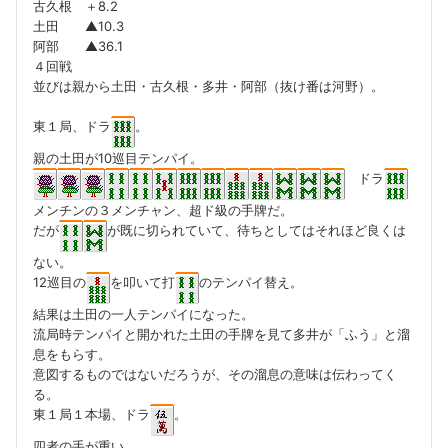
古久根 ＋8.2
土田 ▲10.3
阿部 ▲36.1
４回戦
並びは親から土田・古久根・多井・阿部（抜け番は河野）。
東１局、ドラ
。
親の土田が10巡目テンパイ。
ドラ
メンチンの３メンチャン、超ド級の手牌だ。
だが
が既に切られていて、待ちとしてはそれほど良くは
ない。
12巡目の
を叩いて打
のテンパイ替え。
結果は土田の一人テンパイになった。
流局時テンパイと開かれた土田の手牌を見て多井が「ふう」と溜
息をもらす。
意図するものではないだろうが、その溜息の意味は伝わってく
る。
東１局１本場、ドラ
。
四者の手が重い。