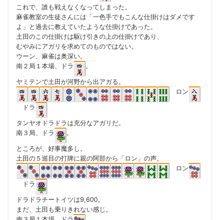
これで、誰も戦えなくなってしまった。
麻雀教室の生徒さんには「一色手でもこんな仕掛けはダメです
よ」と過去に教えていたような仕掛けであった。
土田のこの仕掛けは駆け引きの上の仕掛けであり、
むやみにアガリを求めてのものではない。
ウーン、麻雀は奥深い。
南２局１本場、ドラ
。
ヤミテンで土田が河野から出アガる。
ロン
ドラ
タンヤオドラドラは充分なアガリだ。
南３局、ドラ
。
ところが、好事魔多し。
土田の５巡目の打牌に親の阿部から「ロン」の声。
ロン
ドラ
ドラドラチートイツは9,600。
まだ、土田も乗りきれない感じ。
南３局１本場、ドラ
。