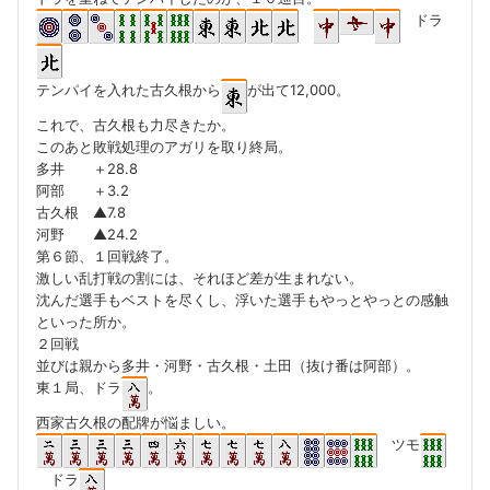
ドラ
テンパイを入れた古久根から
が出て12,000。
これで、古久根も力尽きたか。
このあと敗戦処理のアガリを取り終局。
多井 ＋28.8
阿部 ＋3.2
古久根 ▲7.8
河野 ▲24.2
第６節、１回戦終了。
激しい乱打戦の割には、それほど差が生まれない。
沈んだ選手もベストを尽くし、浮いた選手もやっとやっとの感触
といった所か。
２回戦
並びは親から多井・河野・古久根・土田（抜け番は阿部）。
東１局、ドラ
。
西家古久根の配牌が悩ましい。
ツモ
ドラ