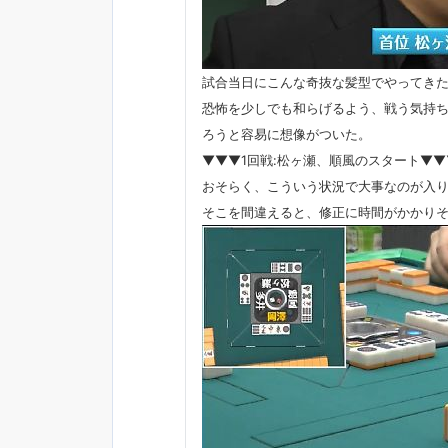
試合当日にこんな奇抜な髪型でやってき
恐怖を少しでも和らげるよう、戦う気持
ろうと容易に想像がついた。
▼▼▼1回戦:松ヶ瀬、順風のスタート▼▼
おそらく、こういう状況で大事なのが入
そこを間違えると、修正に時間がかかり