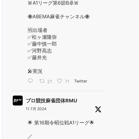
🚨A1リーグ第6節B卓🚨
🐝ABEMA麻雀チャンネル🐝
🆚出場者
✅松ヶ瀬隆弥
✅藤中慎一郎
✅河野高志
✅藤井光
🎤実況
21
71
Twitter
プロ競技麻雀団体RMU
11 7月 2024
🌟 第16期令昭位戦A1リーグ🌟
／