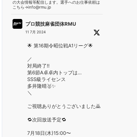
の大会情報等配信します。選手へのお仕事依頼は
こちら→info@rmu.jp
プロ競技麻雀団体RMU
11 7月 2024
🌟 第16期令昭位戦A1リーグ🌟
／
対局終了‼️
第6節A卓卓内トップは…
SSS級ライセンス
多井隆晴🥇✨
＼
ご視聴ありがとうございました🙇
🔁次回放送予定🔁
7月18日(木)15:00〜