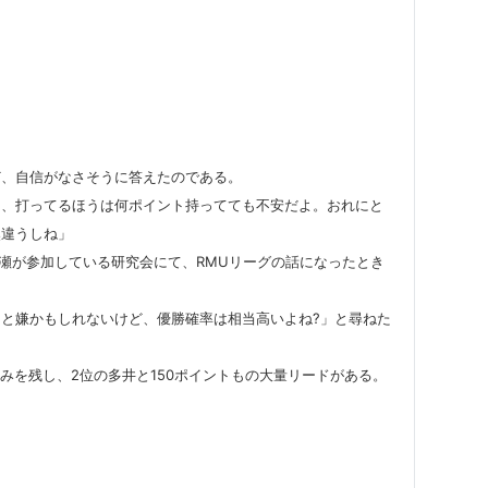
ど、自信がなさそうに答えたのである。
も、打ってるほうは何ポイント持ってても不安だよ。おれにと
然違うしね」
ヶ瀬が参加している研究会にて、RMUリーグの話になったとき
と嫌かもしれないけど、優勝確率は相当高いよね?」と尋ねた
みを残し、2位の多井と150ポイントもの大量リードがある。