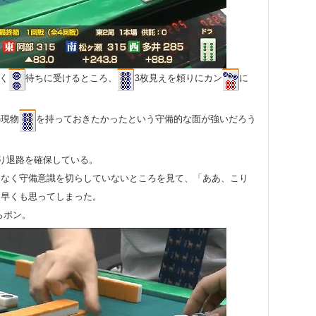
く
待ちに受けるところ、
3枚見えを頼りにカン
に
の現物
を持っておきたかったという守備的な面が強いだろう
り退路を確保している。
目なく守備意識を切らしていないところを見て、「ああ、こり
と早くも思ってしまった。
らポン。