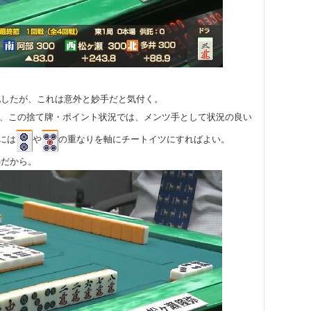
配したが、これは意外と妙手だと気付く。
、この捨て牌・ポイント状況では、メンツ手として状況の良い
には
や
の重なりを軸にチートイツにすればよい。
のだから。