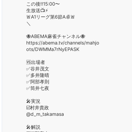
この後‼️15:00〜
生放送📺⚡️
🚨A1リーグ第6節A卓🚨
＼
🐝ABEMA麻雀チャンネル🐝
https://abema.tv/channels/mahjong/sl
ots/DWMMa7rNyEPASK
🆚出場者
✅谷井茂文
✅多井隆晴
✅阿部孝則
✅筒井七夜
🎤実況
☑️村井貴政
@d_m_takamasa
🎤解説