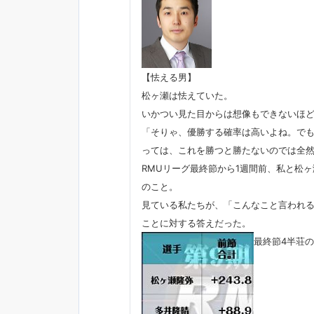
【怯える男】
松ヶ瀬は怯えていた。
いかつい見た目からは想像もできないほ
「そりゃ、優勝する確率は高いよね。で
っては、これを勝つと勝たないのでは全
RMUリーグ最終節から1週間前、私と松
のこと。
見ている私たちが、「こんなこと言われる
ことに対する答えだった。
最終節4半荘の