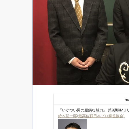
第
『いかつい男の臆病な魅力』 第9期RMU
鈴木聡一郎(最高位戦日本プロ麻雀協会)