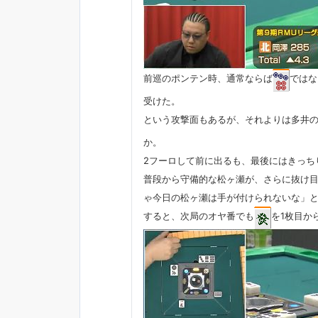
前巡のポンテン時、通常ならば
ではな
受けた。
という攻撃面もあるが、それよりは多井
か。
2フーロして前に出るも、最後にはきっち
普段から守備的な松ヶ瀬が、さらに抜け
ゃ今日の松ヶ瀬は手が付けられないな」
すると、次局のオヤ番でも
を1枚目か