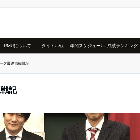
RMUについて
タイトル戦
年間スケジュール
成績ランキング
リーグ最終節観戦記
観戦記