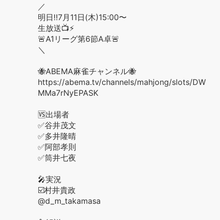
／
明日‼️7月11日(木)15:00〜
生放送📺⚡️
🚨A1リーグ第6節A卓🚨
＼
🐝ABEMA麻雀チャンネル🐝
https://abema.tv/channels/mahjong/slots/DW
MMa7rNyEPASK
🆚出場者
✅谷井茂文
✅多井隆晴
✅阿部孝則
✅筒井七夜
🎤実況
☑️村井貴政
@d_m_takamasa