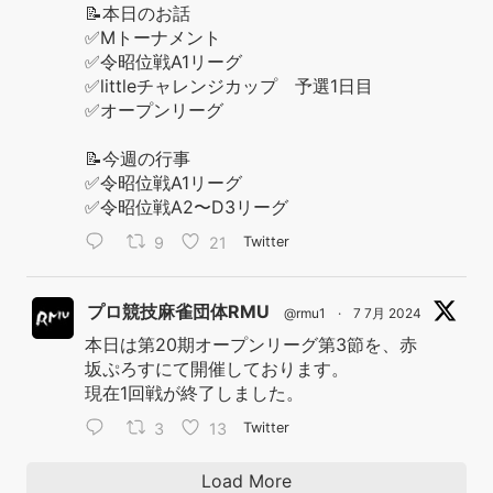
📝本日のお話
✅Mトーナメント
✅令昭位戦A1リーグ
✅littleチャレンジカップ 予選1日目
✅オープンリーグ
📝今週の行事
✅令昭位戦A1リーグ
✅令昭位戦A2〜D3リーグ
9
21
Twitter
プロ競技麻雀団体RMU
@rmu1
·
7 7月 2024
本日は第20期オープンリーグ第3節を、赤
坂ぷろすにて開催しております。
現在1回戦が終了しました。
3
13
Twitter
Load More