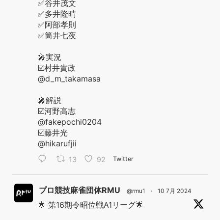
✅谷井茂文
✅多井隆晴
✅阿部孝則
✅筒井七夜
🎤実況
☑️村井貴政
@d_m_takamasa
🎤解説
☑️河野高志
@fakepochi0204
☑️藤井光
@hikarufjii
13
92
Twitter
プロ競技麻雀団体RMU
@rmu1
·
10 7月 2024
🌟 第16期令昭位戦A1リーグ🌟