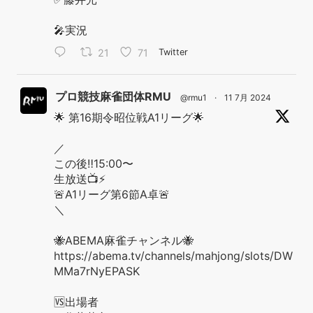
🎤実況
21
71
Twitter
プロ競技麻雀団体RMU
@rmu1
·
11 7月 2024
🌟 第16期令昭位戦A1リーグ🌟
／
この後‼️15:00〜
生放送📺⚡️
🚨A1リーグ第6節A卓🚨
＼
🐝ABEMA麻雀チャンネル🐝
https://abema.tv/channels/mahjong/slots/DW
MMa7rNyEPASK
🆚出場者