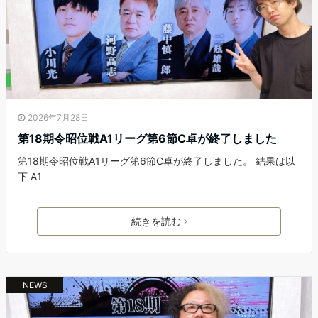
2026年7月28日
第18期令昭位戦A1リーグ第6節C卓が終了しました
第18期令昭位戦A1リーグ第6節C卓が終了しました。 結果は以
下 A1
続きを読む
NEWS