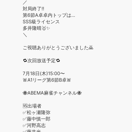
／
対局終了‼️
第6節A卓卓内トップは…
SSS級ライセンス
多井隆晴🥇✨
＼
ご視聴ありがとうございました🙇
🔁次回放送予定🔁
7月18日(木)15:00〜
🚨A1リーグ第6節B卓🚨
🐝ABEMA麻雀チャンネル🐝
🆚出場者
✅松ヶ瀬隆弥
✅藤中慎一郎
✅河野高志
✅藤井光