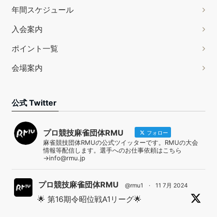
年間スケジュール
入会案内
ポイント一覧
会場案内
公式 Twitter
プロ競技麻雀団体RMU
フォロー
麻雀競技団体RMUの公式ツイッターです。RMUの大会
情報等配信します。選手へのお仕事依頼はこちら
→info@rmu.jp
プロ競技麻雀団体RMU
@rmu1
·
11 7月 2024
🌟 第16期令昭位戦A1リーグ🌟