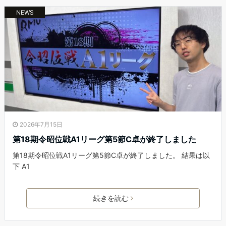
NEWS
2026年7月15日
第18期令昭位戦A1リーグ第5節C卓が終了しました
第18期令昭位戦A1リーグ第5節C卓が終了しました。 結果は以
下 A1
続きを読む