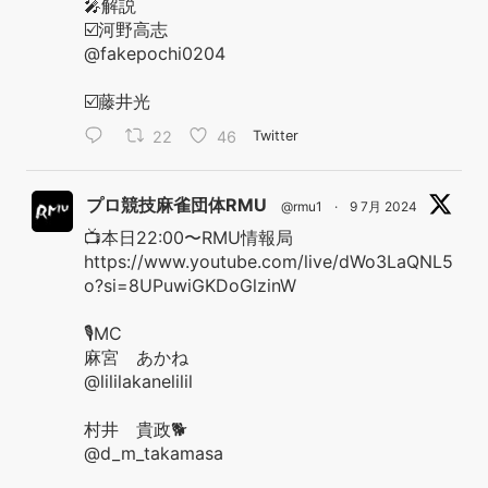
🎤解説
☑️河野高志
@fakepochi0204
☑️藤井光
22
46
Twitter
プロ競技麻雀団体RMU
@rmu1
·
9 7月 2024
📺本日22:00〜RMU情報局
https://www.youtube.com/live/dWo3LaQNL5
o?si=8UPuwiGKDoGlzinW
🎙️MC
麻宮 あかね
@lililakanelilil
村井 貴政🐕
@d_m_takamasa