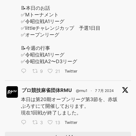
📝本日のお話
✅Mトーナメント
✅令昭位戦A1リーグ
✅littleチャレンジカップ 予選1日目
✅オープンリーグ
📝今週の行事
✅令昭位戦A1リーグ
✅令昭位戦A2〜D3リーグ
9
21
Twitter
プロ競技麻雀団体RMU
@rmu1
·
7 7月 2024
本日は第20期オープンリーグ第3節を、赤坂
ぷろすにて開催しております。
現在1回戦が終了しました。
3
13
Twitter