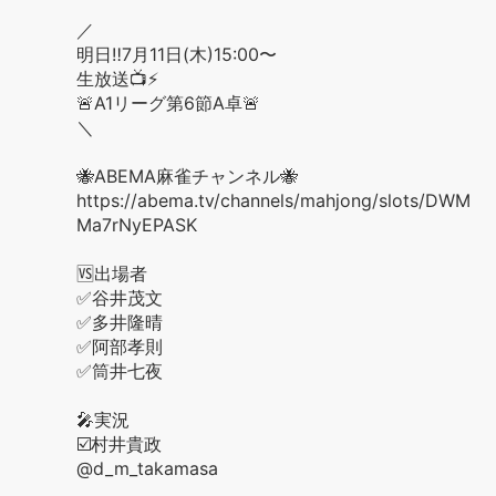
／
明日‼️7月11日(木)15:00〜
生放送📺⚡️
🚨A1リーグ第6節A卓🚨
＼
🐝ABEMA麻雀チャンネル🐝
https://abema.tv/channels/mahjong/slots/DWM
Ma7rNyEPASK
🆚出場者
✅谷井茂文
✅多井隆晴
✅阿部孝則
✅筒井七夜
🎤実況
☑️村井貴政
@d_m_takamasa