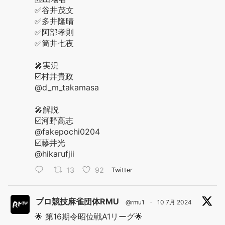
✅谷井茂文
✅多井隆晴
✅阿部孝則
✅筒井七夜
🎤実況
☑️村井貴政
@d_m_takamasa
🎤解説
☑️河野高志
@fakepochi0204
☑️藤井光
@hikarufjii
13
92
Twitter
プロ競技麻雀団体RMU
@rmu1
·
10 7月 2024
🌟 第16期令昭位戦A1リーグ🌟