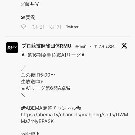
✅藤井光
🎤実況
21
71
Twitter
プロ競技麻雀団体RMU
@rmu1
·
11 7月 2024
🌟 第16期令昭位戦A1リーグ🌟
／
この後‼️15:00〜
生放送📺⚡️
🚨A1リーグ第6節A卓🚨
＼
🐝ABEMA麻雀チャンネル🐝
https://abema.tv/channels/mahjong/slots/DWM
Ma7rNyEPASK
🆚出場者