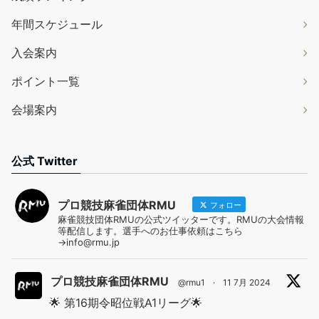
年間スケジュール
入会案内
ポイント一覧
会場案内
公式 Twitter
プロ競技麻雀団体RMU
フォロー
麻雀競技団体RMUの公式ツイッターです。RMUの大会情報
等配信します。選手へのお仕事依頼はこちら
→info@rmu.jp
プロ競技麻雀団体RMU
@rmu1
·
11 7月 2024
🌟 第16期令昭位戦A1リーグ🌟