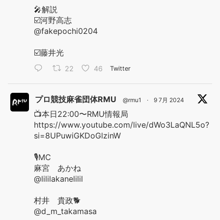
🎤解説
☑️河野高志
@fakepochi0204
☑️藤井光
22
46
Twitter
プロ競技麻雀団体RMU
@rmu1
·
9 7月 2024
📺本日22:00〜RMU情報局
https://www.youtube.com/live/dWo3LaQNL5o?
si=8UPuwiGKDoGlzinW
🎙️MC
麻宮 あかね
@lililakanelilil
村井 貴政🐕
@d_m_takamasa