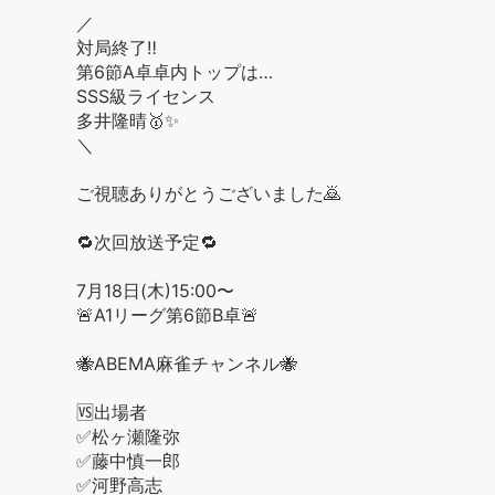
／
対局終了‼️
第6節A卓卓内トップは…
SSS級ライセンス
多井隆晴🥇✨
＼
ご視聴ありがとうございました🙇
🔁次回放送予定🔁
7月18日(木)15:00〜
🚨A1リーグ第6節B卓🚨
🐝ABEMA麻雀チャンネル🐝
🆚出場者
✅松ヶ瀬隆弥
✅藤中慎一郎
✅河野高志