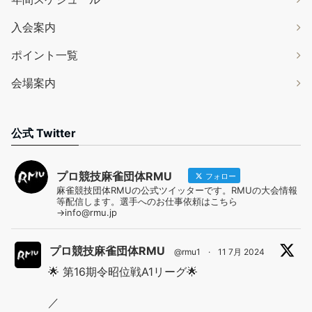
入会案内
ポイント一覧
会場案内
公式 Twitter
プロ競技麻雀団体RMU
フォロー
麻雀競技団体RMUの公式ツイッターです。RMUの大会情報
等配信します。選手へのお仕事依頼はこちら
→info@rmu.jp
プロ競技麻雀団体RMU
@rmu1
·
11 7月 2024
🌟 第16期令昭位戦A1リーグ🌟
／