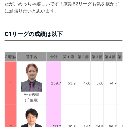
たが、めっちゃ嬉しいです！来期B2リーグも気を抜かず
に頑張りたいと思います。
C1リーグの成績は以下
C1順位
選手名
合計
第１節
第２節
第３節
第４節
第５
1
239.7
53.2
47.8
57.8
74.7
6
松岡秀樹
(千葉県)
2
171.7
10.8
24.1
14.9
56.7
65