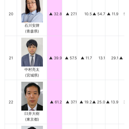
20
▲ 32.8
▲ 27.1
10.5
▲ 54.7
▲ 11.9
50
石川安牌
(青森県)
21
▲ 39.9
▲ 57.5
▲ 11.7
13.1
29.1
▲ 12
中村亮太
(宮城県)
22
▲ 61.2
▲ 37.1
▲ 19.2
▲ 25.0
▲ 13.9
34
臼井大樹
(東京都)