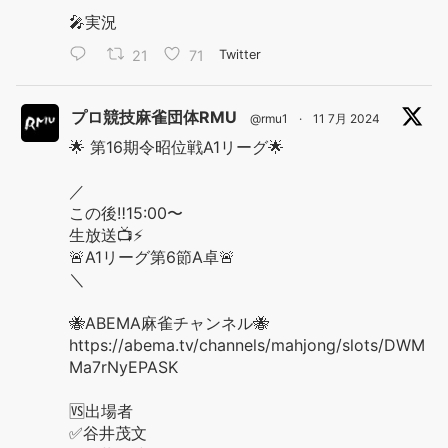
🎤実況
21
71
Twitter
プロ競技麻雀団体RMU
@rmu1
·
11 7月 2024
🌟 第16期令昭位戦A1リーグ🌟
／
この後‼️15:00〜
生放送📺⚡️
🚨A1リーグ第6節A卓🚨
＼
🐝ABEMA麻雀チャンネル🐝
https://abema.tv/channels/mahjong/slots/DWM
Ma7rNyEPASK
🆚出場者
✅谷井茂文