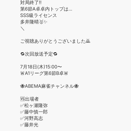
対局終了‼️
第6節A卓卓内トップは…
SSS級ライセンス
多井隆晴🥇✨
＼
ご視聴ありがとうございました🙇
🔁次回放送予定🔁
7月18日(木)15:00〜
🚨A1リーグ第6節B卓🚨
🐝ABEMA麻雀チャンネル🐝
🆚出場者
✅松ヶ瀬隆弥
✅藤中慎一郎
✅河野高志
✅藤井光