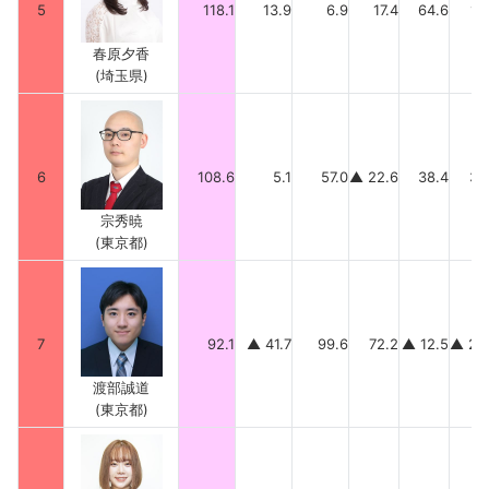
5
118.1
13.9
6.9
17.4
64.6
15
春原夕香
(埼玉県)
6
108.6
5.1
57.0
▲ 22.6
38.4
30
宗秀暁
(東京都)
7
92.1
▲ 41.7
99.6
72.2
▲ 12.5
▲ 25
渡部誠道
(東京都)