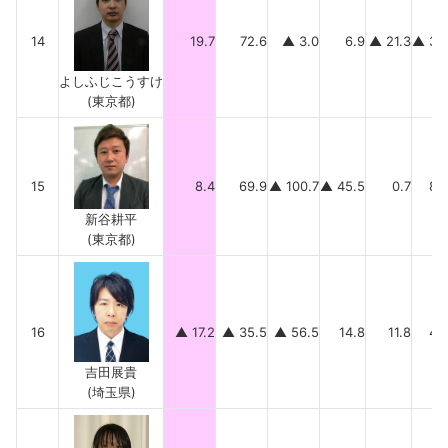
14
19.7
72.6
▲ 3.0
6.9
▲ 21.3
▲ 35
よしふじこうすけ
(東京都)
15
8.4
69.9
▲ 100.7
▲ 45.5
0.7
84
新谷耕平
(東京都)
16
▲ 17.2
▲ 35.5
▲ 56.5
14.8
11.8
48
吉田展貴
(埼玉県)