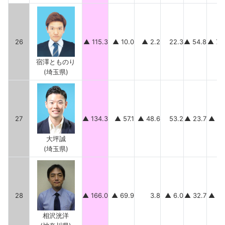
26
▲ 115.3
▲ 10.0
▲ 2.2
22.3
▲ 54.8
▲ 70
宿澤とものり
(埼玉県)
27
▲ 134.3
▲ 57.1
▲ 48.6
53.2
▲ 23.7
▲ 58
大坪誠
(埼玉県)
28
▲ 166.0
▲ 69.9
3.8
▲ 6.0
▲ 32.7
▲ 61
相沢洸洋