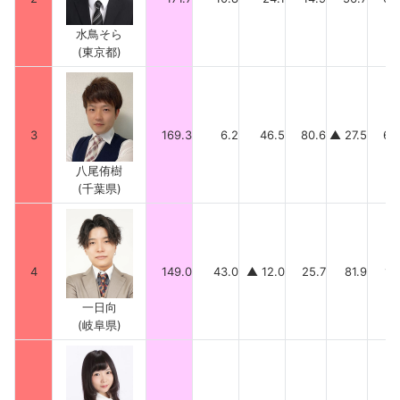
水鳥そら
(東京都)
3
169.3
6.2
46.5
80.6
▲ 27.5
63
八尾侑樹
(千葉県)
4
149.0
43.0
▲ 12.0
25.7
81.9
10
一日向
(岐阜県)