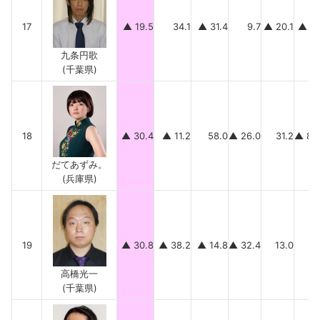
17
▲ 19.5
34.1
▲ 31.4
9.7
▲ 20.1
▲ 11
九条円歌
(千葉県)
18
▲ 30.4
▲ 11.2
58.0
▲ 26.0
31.2
▲ 82
だてあずみ。
(兵庫県)
19
▲ 30.8
▲ 38.2
▲ 14.8
▲ 32.4
13.0
41
高橋光一
(千葉県)