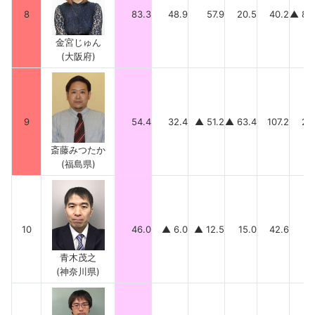
8
83.3
48.9
57.9
20.5
40.2
▲ 84
金宮じゅん
(大阪府)
9
54.4
32.4
▲ 51.2
▲ 63.4
107.2
29
斎藤みつたか
(福島県)
10
46.0
▲ 6.0
▲ 12.5
15.0
42.6
6
青木茂之
(神奈川県)