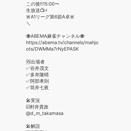
この後‼️15:00〜
生放送📺⚡️
🚨A1リーグ第6節A卓🚨
＼
🐝ABEMA麻雀チャンネル🐝
https://abema.tv/channels/mahjong/sl
ots/DWMMa7rNyEPASK
🆚出場者
✅谷井茂文
✅多井隆晴
✅阿部孝則
✅筒井七夜
🎤実況
☑️村井貴政
@d_m_takamasa
🎤解説