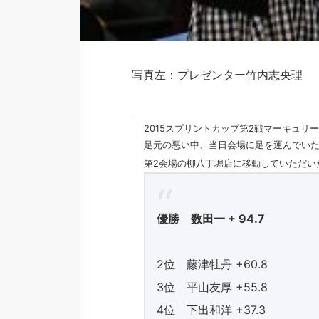
写真左：プレゼンター竹内志央理
2015スプリントカップ第2戦マーキュ
足元の悪い中、当日会場に足を運んでいた
第2会場の柳八丁堀店に移動していただい
優勝 数田一 + 94.7
2位 藤津牡丹 +60.8
3位 平山友厚 +55.8
4位 下出和洋 +37.3