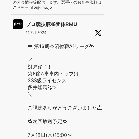
の大会情報等配信します。選手へのお仕事依頼は
こちら→info@rmu.jp
プロ競技麻雀団体RMU
11 7月 2024
🌟 第16期令昭位戦A1リーグ🌟
／
対局終了‼️
第6節A卓卓内トップは…
SSS級ライセンス
多井隆晴🥇✨
＼
ご視聴ありがとうございました🙇
🔁次回放送予定🔁
7月18日(木)15:00〜