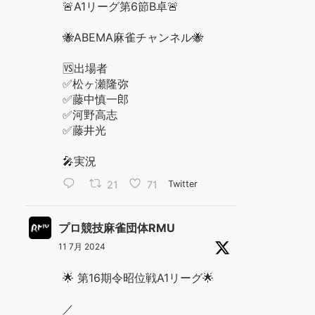
🚨A1リーグ第6節B卓🚨
🐝ABEMA麻雀チャンネル🐝
🆚出場者
✅松ヶ瀬隆弥
✅藤中慎一郎
✅河野高志
✅藤井光
🎤実況
21
71
Twitter
プロ競技麻雀団体RMU
11 7月 2024
🌟 第16期令昭位戦A1リーグ🌟
／