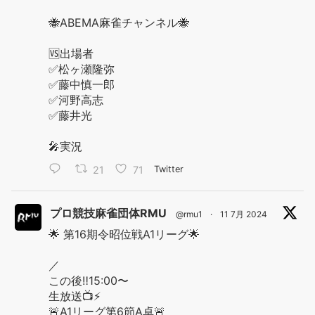
🐝ABEMA麻雀チャンネル🐝
🆚出場者
✅松ヶ瀬隆弥
✅藤中慎一郎
✅河野高志
✅藤井光
🎤実況
21
71
Twitter
プロ競技麻雀団体RMU
@rmu1
·
11 7月 2024
🌟 第16期令昭位戦A1リーグ🌟
／
この後‼️15:00〜
生放送📺⚡️
🚨A1リーグ第6節A卓🚨