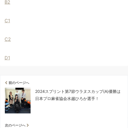
B2
C1
C2
D1
前のページへ
2024スプリント第7節ウラヌスカップ(A)優勝は
日本プロ麻雀協会水越ひろか選手！
次のページへ