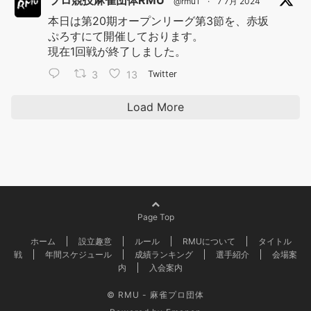
プロ競技麻雀団体RMU
@rmu1
·
7 7月 2024
本日は第20期オープンリーグ第3節を、赤坂
ぷろすにて開催しております。
現在1回戦が終了しました。
3
13
Twitter
Load More
Page Top
ホーム
設立趣意
ルール
RMUについて
タイトル
戦
年間スケジュール
成績ランキング
選手紹介
会場案
内
入会案内
© RMU - 麻雀プロ団体