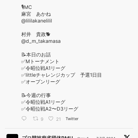
🎙️MC
麻宮 あかね
@lililakanelilil
村井 貴政🐕
@d_m_takamasa
📝本日のお話
✅Mトーナメント
✅令昭位戦A1リーグ
✅littleチャレンジカップ 予選1日目
✅オープンリーグ
📝今週の行事
✅令昭位戦A1リーグ
✅令昭位戦A2〜D3リーグ
9
21
Twitter