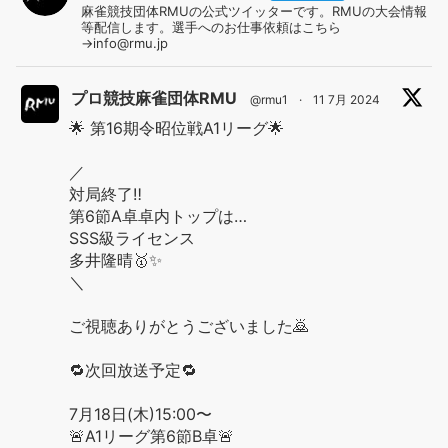
麻雀競技団体RMUの公式ツイッターです。RMUの大会情報
等配信します。選手へのお仕事依頼はこちら
→info@rmu.jp
プロ競技麻雀団体RMU
@rmu1
·
11 7月 2024
🌟 第16期令昭位戦A1リーグ🌟
／
対局終了‼️
第6節A卓卓内トップは…
SSS級ライセンス
多井隆晴🥇✨
＼
ご視聴ありがとうございました🙇
🔁次回放送予定🔁
7月18日(木)15:00〜
🚨A1リーグ第6節B卓🚨