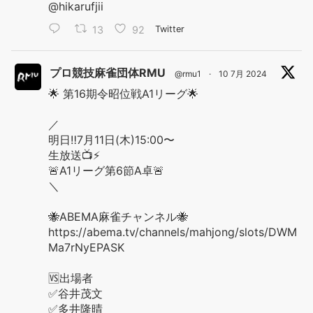
@hikarufjii
13
92
Twitter
プロ競技麻雀団体RMU
@rmu1
·
10 7月 2024
🌟 第16期令昭位戦A1リーグ🌟
／
明日‼️7月11日(木)15:00〜
生放送📺⚡️
🚨A1リーグ第6節A卓🚨
＼
🐝ABEMA麻雀チャンネル🐝
https://abema.tv/channels/mahjong/slots/DWM
Ma7rNyEPASK
🆚出場者
✅谷井茂文
✅多井隆晴