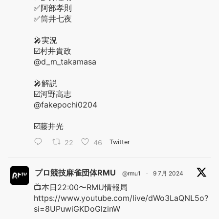
✅阿部孝則
✅筒井七夜
🎤実況
☑️村井貴政
@d_m_takamasa
🎤解説
☑️河野高志
@fakepochi0204
☑️藤井光
22
46
Twitter
プロ競技麻雀団体RMU
@rmu1
·
9 7月 2024
📺本日22:00〜RMU情報局
https://www.youtube.com/live/dWo3LaQNL5o?
si=8UPuwiGKDoGlzinW