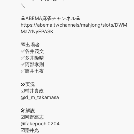
＼
🐝ABEMA麻雀チャンネル🐝
https://abema.tv/channels/mahjong/slots/DWM
Ma7rNyEPASK
🆚出場者
✅谷井茂文
✅多井隆晴
✅阿部孝則
✅筒井七夜
🎤実況
☑️村井貴政
@d_m_takamasa
🎤解説
☑️河野高志
@fakepochi0204
☑️藤井光