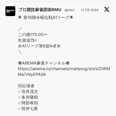
プロ競技麻雀団体RMU
@rmu1
·
11 7月 2024
🌟 第16期令昭位戦A1リーグ🌟
／
この後‼️15:00〜
生放送📺⚡️
🚨A1リーグ第6節A卓🚨
＼
🐝ABEMA麻雀チャンネル🐝
https://abema.tv/channels/mahjong/slots/DWM
Ma7rNyEPASK
🆚出場者
✅谷井茂文
✅多井隆晴
✅阿部孝則
✅筒井七夜