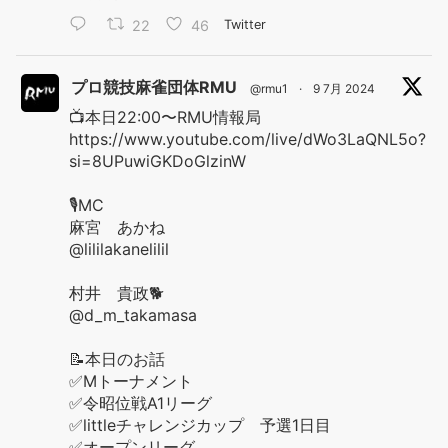
22
46
Twitter
プロ競技麻雀団体RMU
@rmu1
·
9 7月 2024
📺本日22:00〜RMU情報局
https://www.youtube.com/live/dWo3LaQNL5o?
si=8UPuwiGKDoGlzinW
🎙️MC
麻宮 あかね
@lililakanelilil
村井 貴政🐕
@d_m_takamasa
📝本日のお話
✅Mトーナメント
✅令昭位戦A1リーグ
✅littleチャレンジカップ 予選1日目
✅オープンリーグ