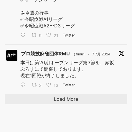
📝今週の行事
✅令昭位戦A1リーグ
✅令昭位戦A2〜D3リーグ
9
21
Twitter
プロ競技麻雀団体RMU
@rmu1
·
7 7月 2024
本日は第20期オープンリーグ第3節を、赤坂
ぷろすにて開催しております。
現在1回戦が終了しました。
3
13
Twitter
Load More