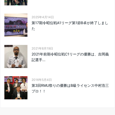
2025年4月14日
第17期令昭位戦A1リーグ第1節B卓が終了しまし
た
2021年8月19日
2021年前期令昭位戦C1リーグの優勝は、吉岡義
記選手...
2016年5月4日
第3回RMU祭りの優勝はB級ライセンス中村浩三
プロ！！