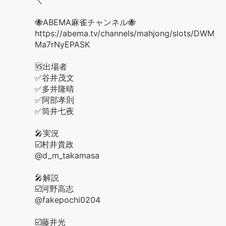
＼
🐝ABEMA麻雀チャンネル🐝
https://abema.tv/channels/mahjong/slots/DWM
Ma7rNyEPASK
🆚出場者
✅谷井茂文
✅多井隆晴
✅阿部孝則
✅筒井七夜
🎤実況
☑️村井貴政
@d_m_takamasa
🎤解説
☑️河野高志
@fakepochi0204
☑️藤井光