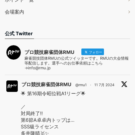
会場案内
公式 Twitter
プロ競技麻雀団体RMU
フォロー
麻雀競技団体RMUの公式ツイッターです。RMUの大会情報
等配信します。選手へのお仕事依頼はこちら
→info@rmu.jp
プロ競技麻雀団体RMU
@rmu1
·
11 7月 2024
🌟 第16期令昭位戦A1リーグ🌟
／
対局終了‼️
第6節A卓卓内トップは…
SSS級ライセンス
多井隆晴🥇✨