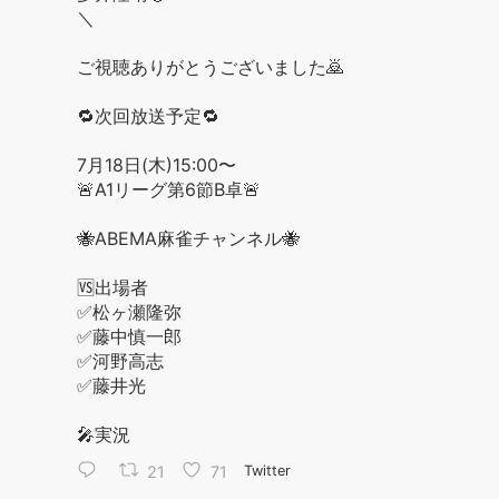
＼
ご視聴ありがとうございました🙇
🔁次回放送予定🔁
7月18日(木)15:00〜
🚨A1リーグ第6節B卓🚨
🐝ABEMA麻雀チャンネル🐝
🆚出場者
✅松ヶ瀬隆弥
✅藤中慎一郎
✅河野高志
✅藤井光
🎤実況
21
71
Twitter