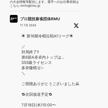
の大会情報等配信します。選手へのお仕事依頼は
こちら→info@rmu.jp
プロ競技麻雀団体RMU
11 7月 2024
🌟 第16期令昭位戦A1リーグ🌟
／
対局終了‼️
第6節A卓卓内トップは…
SSS級ライセンス
多井隆晴🥇✨
＼
ご視聴ありがとうございました🙇
🔁次回放送予定🔁
7月18日(木)15:00〜