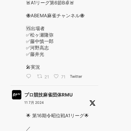
🚨A1リーグ第6節B卓🚨
🐝ABEMA麻雀チャンネル🐝
🆚出場者
✅松ヶ瀬隆弥
✅藤中慎一郎
✅河野高志
✅藤井光
🎤実況
21
71
Twitter
プロ競技麻雀団体RMU
11 7月 2024
🌟 第16期令昭位戦A1リーグ🌟
／