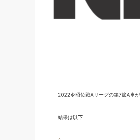
2022令昭位戦Aリーグの第7節A卓
結果は以下
A