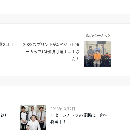
次のページへ
予選2日目
2022スプリント第5節ジュピタ
ーカップ(A)優勝は亀山亜土さ
ん！
2018年10月2日
D2リー
サターンカップの優勝は、倉持
聡選手！