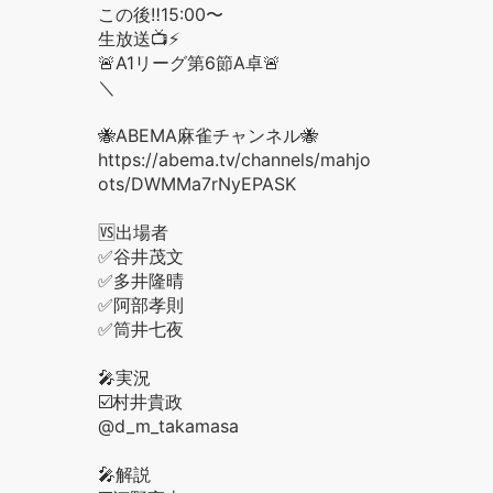
この後‼️15:00〜
生放送📺⚡️
🚨A1リーグ第6節A卓🚨
＼
🐝ABEMA麻雀チャンネル🐝
https://abema.tv/channels/mahjong/sl
ots/DWMMa7rNyEPASK
🆚出場者
✅谷井茂文
✅多井隆晴
✅阿部孝則
✅筒井七夜
🎤実況
☑️村井貴政
@d_m_takamasa
🎤解説