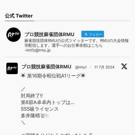
公式 Twitter
プロ競技麻雀団体RMU
フォロー
麻雀競技団体RMUの公式ツイッターです。RMUの大会情報
等配信します。選手へのお仕事依頼はこちら
→info@rmu.jp
プロ競技麻雀団体RMU
@rmu1
·
11 7月 2024
🌟 第16期令昭位戦A1リーグ🌟
／
対局終了‼️
第6節A卓卓内トップは…
SSS級ライセンス
多井隆晴🥇✨
＼