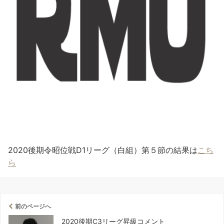
2020後期令昭位戦D1リーグ（白組）第５節の結果は
こち
ら
前のページへ
2020後期C3リーグ昇級コメント