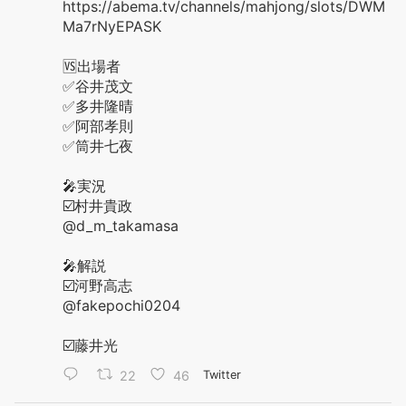
https://abema.tv/channels/mahjong/slots/DWM
Ma7rNyEPASK
🆚出場者
✅谷井茂文
✅多井隆晴
✅阿部孝則
✅筒井七夜
🎤実況
☑️村井貴政
@d_m_takamasa
🎤解説
☑️河野高志
@fakepochi0204
☑️藤井光
22
46
Twitter