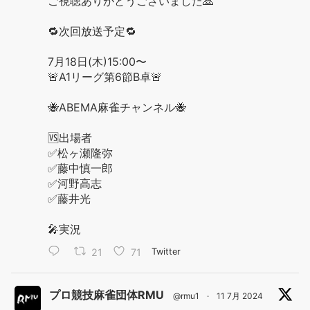
ご視聴ありがとうございました🙇
🔁次回放送予定🔁
7月18日(木)15:00〜
🚨A1リーグ第6節B卓🚨
🐝ABEMA麻雀チャンネル🐝
🆚出場者
✅松ヶ瀬隆弥
✅藤中慎一郎
✅河野高志
✅藤井光
🎤実況
21
71
Twitter
プロ競技麻雀団体RMU
@rmu1
·
11 7月 2024