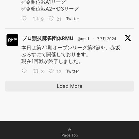
✅令昭位戦A1リーグ
✅令昭位戦A2〜D3リーグ
9
21
Twitter
プロ競技麻雀団体RMU
@rmu1
·
7 7月 2024
本日は第20期オープンリーグ第3節を、赤坂
ぷろすにて開催しております。
現在1回戦が終了しました。
3
13
Twitter
Load More
Page Top