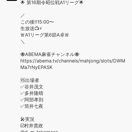
🌟 第16期令昭位戦A1リーグ🌟
／
この後‼️15:00〜
生放送📺⚡️
🚨A1リーグ第6節A卓🚨
＼
🐝ABEMA麻雀チャンネル🐝
https://abema.tv/channels/mahjong/slots/DWM
Ma7rNyEPASK
🆚出場者
✅谷井茂文
✅多井隆晴
✅阿部孝則
✅筒井七夜
🎤実況
☑️村井貴政