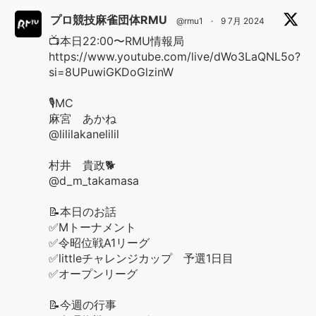
プロ競技麻雀団体RMU
@rmu1
·
9 7月 2024
📺本日22:00〜RMU情報局
https://www.youtube.com/live/dWo3LaQNL5o?
si=8UPuwiGKDoGlzinW
🎙️MC
麻宮 あかね
@lililakanelilil
村井 貴政🐕
@d_m_takamasa
📝本日のお話
✅Mトーナメント
✅令昭位戦A1リーグ
✅littleチャレンジカップ 予選1日目
✅オープンリーグ
📝今週の行事