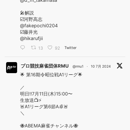
@d_m_takamasa
🎤解説
☑️河野高志
@fakepochi0204
☑️藤井光
@hikarufjii
13
92
Twitter
プロ競技麻雀団体RMU
@rmu1
·
10 7月 2024
🌟 第16期令昭位戦A1リーグ🌟
／
明日‼️7月11日(木)15:00〜
生放送📺⚡️
🚨A1リーグ第6節A卓🚨
＼
🐝ABEMA麻雀チャンネル🐝