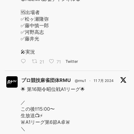
🆚出場者
✅松ヶ瀬隆弥
✅藤中慎一郎
✅河野高志
✅藤井光
🎤実況
21
71
Twitter
プロ競技麻雀団体RMU
@rmu1
·
11 7月 2024
🌟 第16期令昭位戦A1リーグ🌟
／
この後‼️15:00〜
生放送📺⚡️
🚨A1リーグ第6節A卓🚨
＼