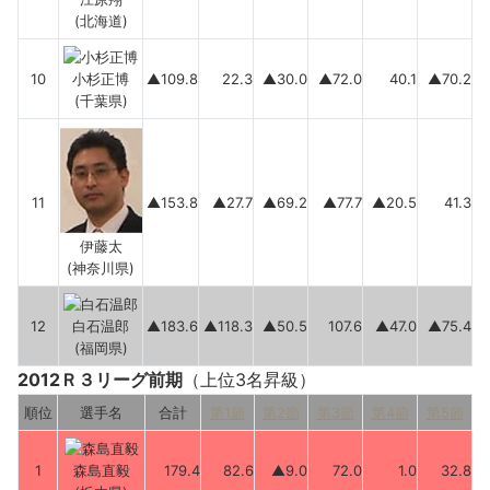
(北海道)
10
小杉正博
▲109.8
22.3
▲30.0
▲72.0
40.1
▲70.2
(千葉県)
11
▲153.8
▲27.7
▲69.2
▲77.7
▲20.5
41.3
伊藤太
(神奈川県)
12
白石温郎
▲183.6
▲118.3
▲50.5
107.6
▲47.0
▲75.4
(福岡県)
2012Ｒ３リーグ前期
（上位3名昇級）
順位
選手名
合計
第1節
第2節
第3節
第4節
第5節
1
森島直毅
179.4
82.6
▲9.0
72.0
1.0
32.8