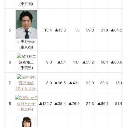
(東京都)
5
15.4
▲13.8
1.8
59.8
31.8
▲64.2
小美野光昭
(東京都)
6
深谷祐二
9.3
▲9.1
44.1
▲55.2
90.1
▲60.6
(千葉県)
7
深津海帆
8.0
▲96.5
▲43.1
92.9
39.6
15.1
(テキサス州)
8
佐野たか子
▲122.7
▲35.4
▲76.9
24.3
▲86.1
51.4
(福島県)