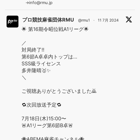
→info@rmu.jp
プロ競技麻雀団体RMU
@rmu1
·
11 7月 2024
🌟 第16期令昭位戦A1リーグ🌟
／
対局終了‼️
第6節A卓卓内トップは…
SSS級ライセンス
多井隆晴🥇✨
＼
ご視聴ありがとうございました🙇
🔁次回放送予定🔁
7月18日(木)15:00〜
🚨A1リーグ第6節B卓🚨
🐝ABEMA麻雀チャンネル🐝