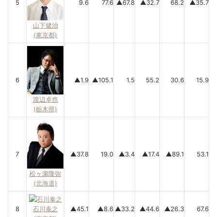
5
9.6
77.6
▲67.8
▲32.7
68.2
▲35.7
山下健治
(東京都)
6
▲1.9
▲105.1
1.5
55.2
30.6
15.9
渡辺卓也
(栃木県)
7
▲37.8
19.0
▲3.4
▲17.4
▲89.1
53.1
松ヶ瀬隆弥
(北海道)
8
石川泰之
▲45.1
▲8.6
▲33.2
▲44.6
▲26.3
67.6