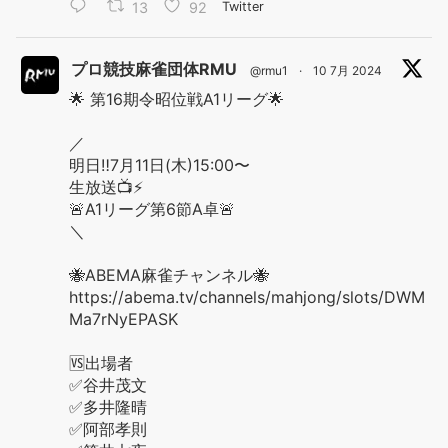
13
92
Twitter
プロ競技麻雀団体RMU
@rmu1
·
10 7月 2024
🌟 第16期令昭位戦A1リーグ🌟
／
明日‼️7月11日(木)15:00〜
生放送📺⚡️
🚨A1リーグ第6節A卓🚨
＼
🐝ABEMA麻雀チャンネル🐝
https://abema.tv/channels/mahjong/slots/DWM
Ma7rNyEPASK
🆚出場者
✅谷井茂文
✅多井隆晴
✅阿部孝則