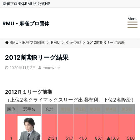
麻雀プロ団体RMUの公式HP
Menu
RMU - 麻雀プロ団体
RMU - 麻雀プロ団体
RMU
令昭位戦
2012前期Rリーグ結果
2012前期Rリーグ結果
2020年11月2日
rmuowner
2012Ｒ１リーグ前期
（上位2名クライマックスリーグ出場権利、下位2名降級）
順位
選手名
合計
第1節
第2節
第3節
第4節
第5節
1
213.1
51.7
41.6
85.1
▲16.3
51.0