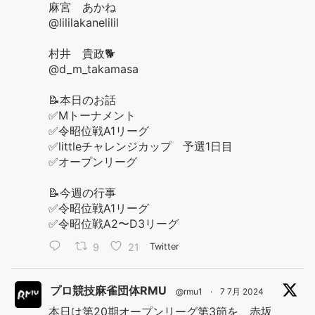
麻宮 あかね
@lililakanelilil
村井 貴政🐕
@d_m_takamasa
📝本日のお話
✅Mトーナメント
✅令昭位戦A1リーグ
✅littleチャレンジカップ 予選1日目
✅オープンリーグ
📝今週の行事
✅令昭位戦A1リーグ
✅令昭位戦A2〜D3リーグ
9
21
Twitter
プロ競技麻雀団体RMU
@rmu1
·
7 7月 2024
本日は第20期オープンリーグ第3節を、赤坂