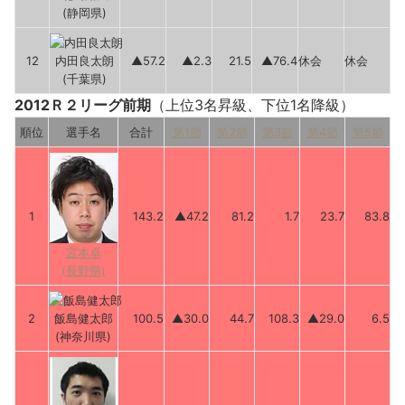
(静岡県)
12
内田良太朗
▲57.2
▲2.3
21.5
▲76.4
休会
休会
(千葉県)
2012Ｒ２リーグ前期
（上位3名昇級、下位1名降級）
順位
選手名
合計
第1節
第2節
第3節
第4節
第5節
1
143.2
▲47.2
81.2
1.7
23.7
83.8
宮本卓
(長野県)
2
飯島健太郎
100.5
▲30.0
44.7
108.3
▲29.0
6.5
(神奈川県)