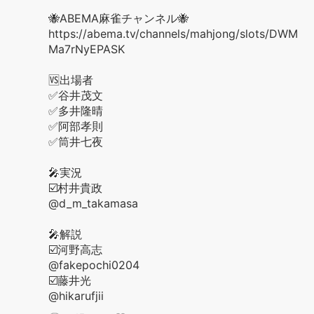
🐝ABEMA麻雀チャンネル🐝
https://abema.tv/channels/mahjong/slots/DWM
Ma7rNyEPASK
🆚出場者
✅谷井茂文
✅多井隆晴
✅阿部孝則
✅筒井七夜
🎤実況
☑️村井貴政
@d_m_takamasa
🎤解説
☑️河野高志
@fakepochi0204
☑️藤井光
@hikarufjii