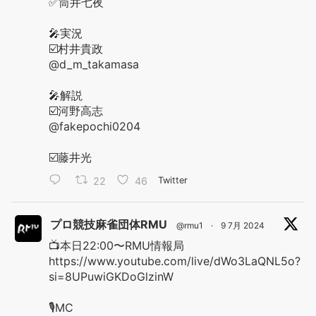
✅筒井七夜
🎤実況
☑️村井貴政
@d_m_takamasa
🎤解説
☑️河野高志
@fakepochi0204
☑️藤井光
22
46
Twitter
プロ競技麻雀団体RMU
@rmu1
·
9 7月 2024
📺本日22:00〜RMU情報局
https://www.youtube.com/live/dWo3LaQNL5o?
si=8UPuwiGKDoGlzinW
🎙️MC