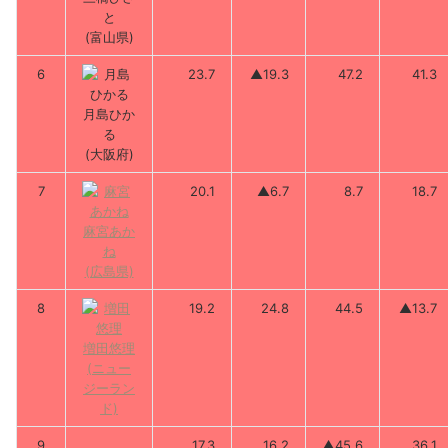
と
(富山県)
6
23.7
▲19.3
47.2
41.3
月島ひか
る
(大阪府)
7
20.1
▲6.7
8.7
18.7
麻宮あか
ね
(広島県)
8
19.2
24.8
44.5
▲13.7
増田悠理
(ニュー
ジーラン
ド)
9
17.3
16.2
▲45.6
36.1