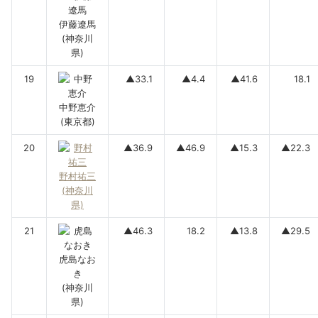
伊藤遼馬
(神奈川
県)
19
▲33.1
▲4.4
▲41.6
18.1
中野恵介
(東京都)
20
▲36.9
▲46.9
▲15.3
▲22.3
野村祐三
(神奈川
県)
21
▲46.3
18.2
▲13.8
▲29.5
虎島なお
き
(神奈川
県)