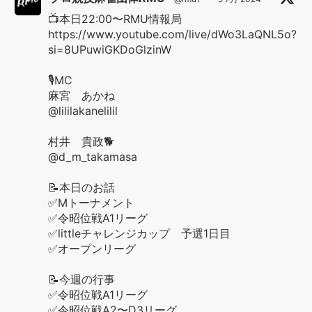
📺本日22:00〜RMU情報局
https://www.youtube.com/live/dWo3LaQNL5o?
si=8UPuwiGKDoGlzinW
🎙️MC
麻宮 あかね
@lililakanelilil
村井 貴政🐕
@d_m_takamasa
📝本日のお話
✅Mトーナメント
✅令昭位戦A1リーグ
✅littleチャレンジカップ 予選1日目
✅オープンリーグ
📝今週の行事
✅令昭位戦A1リーグ
✅令昭位戦A2〜D3リーグ