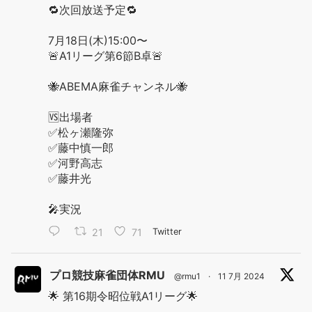
🔁次回放送予定🔁
7月18日(木)15:00〜
🚨A1リーグ第6節B卓🚨
🐝ABEMA麻雀チャンネル🐝
🆚出場者
✅松ヶ瀬隆弥
✅藤中慎一郎
✅河野高志
✅藤井光
🎤実況
21
71
Twitter
プロ競技麻雀団体RMU
@rmu1
·
11 7月 2024
🌟 第16期令昭位戦A1リーグ🌟