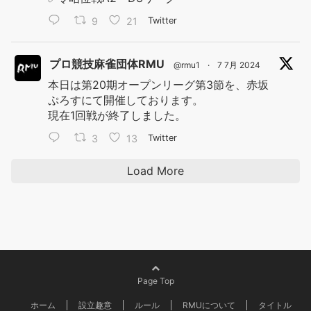
9
21
Twitter
プロ競技麻雀団体RMU
@rmu1
·
7 7月 2024
本日は第20期オープンリーグ第3節を、赤坂
ぷろすにて開催しております。
現在1回戦が終了しました。
3
13
Twitter
Load More
Page Top
ホーム
設立趣意
ルール
RMUについて
タイトル