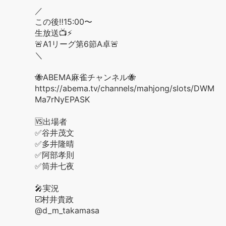
／
この後‼️15:00〜
生放送📺⚡️
🚨A1リーグ第6節A卓🚨
＼
🐝ABEMA麻雀チャンネル🐝
https://abema.tv/channels/mahjong/slots/DWM
Ma7rNyEPASK
🆚出場者
✅谷井茂文
✅多井隆晴
✅阿部孝則
✅筒井七夜
🎤実況
☑️村井貴政
@d_m_takamasa