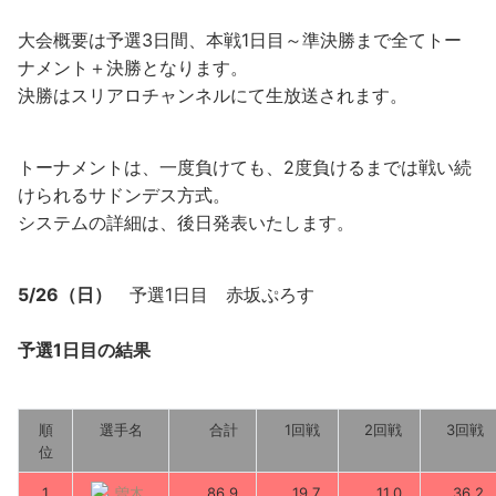
大会概要は予選3日間、本戦1日目～準決勝まで全てトー
ナメント＋決勝となります。
決勝はスリアロチャンネルにて生放送されます。
トーナメントは、一度負けても、2度負けるまでは戦い続
けられるサドンデス方式。
システムの詳細は、後日発表いたします。
5/26（日）
予選1日目 赤坂ぷろす
予選1日目の結果
順
選手名
合計
1回戦
2回戦
3回戦
位
1
86.9
19.7
11.0
36.2