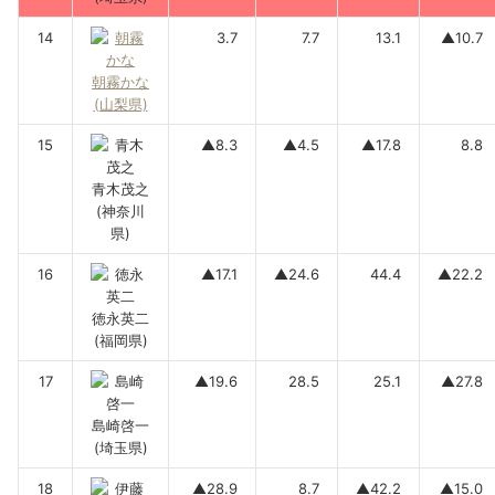
14
3.7
7.7
13.1
▲10.7
朝霧かな
(山梨県)
15
▲8.3
▲4.5
▲17.8
8.8
青木茂之
(神奈川
県)
16
▲17.1
▲24.6
44.4
▲22.2
徳永英二
(福岡県)
17
▲19.6
28.5
25.1
▲27.8
島崎啓一
(埼玉県)
18
▲28.9
8.7
▲42.2
▲15.0