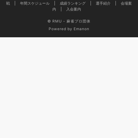
戦
年間スケジュール
成績ランキング
選手紹介
会場案
内
入会案内
© RMU - 麻雀プロ団体
Powered by
Emanon