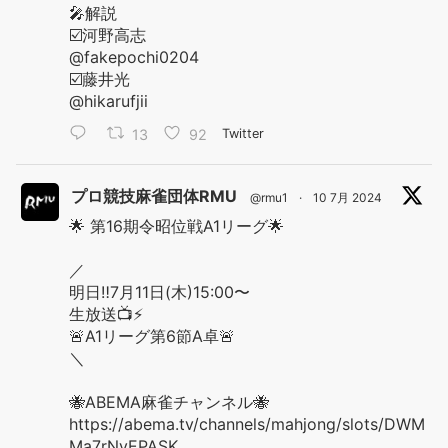
🎤解説
☑️河野高志
@fakepochi0204
☑️藤井光
@hikarufjii
13
92
Twitter
プロ競技麻雀団体RMU
@rmu1
·
10 7月 2024
🌟 第16期令昭位戦A1リーグ🌟
／
明日‼️7月11日(木)15:00〜
生放送📺⚡️
🚨A1リーグ第6節A卓🚨
＼
🐝ABEMA麻雀チャンネル🐝
https://abema.tv/channels/mahjong/slots/DWM
Ma7rNyEPASK