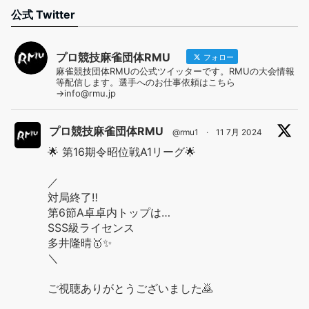
公式 Twitter
プロ競技麻雀団体RMU
フォロー
麻雀競技団体RMUの公式ツイッターです。RMUの大会情報
等配信します。選手へのお仕事依頼はこちら
→info@rmu.jp
プロ競技麻雀団体RMU
@rmu1
·
11 7月 2024
🌟 第16期令昭位戦A1リーグ🌟
／
対局終了‼️
第6節A卓卓内トップは…
SSS級ライセンス
多井隆晴🥇✨
＼
ご視聴ありがとうございました🙇