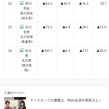
22
▲63.0
▲40.3
▲16.3
25.1
西川亮祐
(埼玉県)
23
▲73.5
▲9.9
▲28.1
▲12.0
石川安牌
(青森県)
24
▲100.7
▲6.2
▲27.7
▲45.0
松元豊
(鹿児島
県)
前のページへ
アースカップの優勝は、RMU会員中西龍さん！