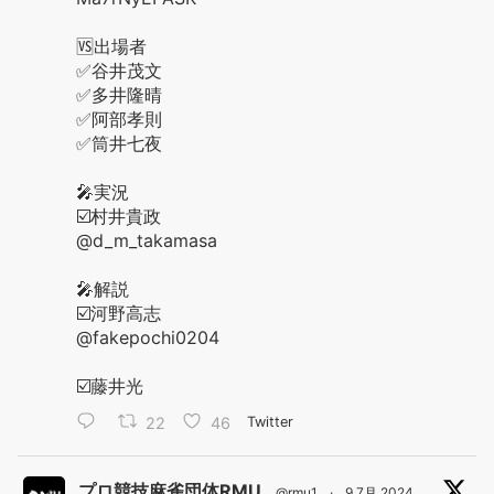
🆚出場者
✅谷井茂文
✅多井隆晴
✅阿部孝則
✅筒井七夜
🎤実況
☑️村井貴政
@d_m_takamasa
🎤解説
☑️河野高志
@fakepochi0204
☑️藤井光
22
46
Twitter
プロ競技麻雀団体RMU
@rmu1
·
9 7月 2024