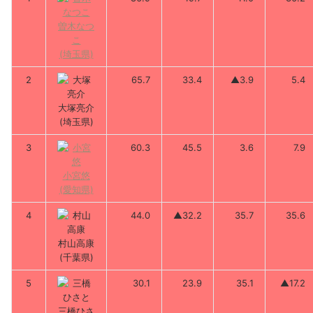
曽木なつ
こ
(埼玉県)
2
65.7
33.4
▲3.9
5.4
大塚亮介
(埼玉県)
3
60.3
45.5
3.6
7.9
小宮悠
(愛知県)
4
44.0
▲32.2
35.7
35.6
村山高康
(千葉県)
5
30.1
23.9
35.1
▲17.2
三橋ひさ