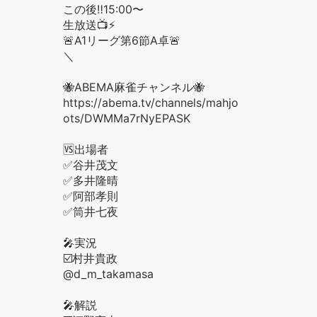
この後‼️15:00〜
生放送📺⚡️
🚨A1リーグ第6節A卓🚨
＼
🐝ABEMA麻雀チャンネル🐝
https://abema.tv/channels/mahjong/sl
ots/DWMMa7rNyEPASK
🆚出場者
✅谷井茂文
✅多井隆晴
✅阿部孝則
✅筒井七夜
🎤実況
☑️村井貴政
@d_m_takamasa
🎤解説