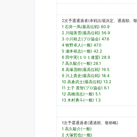
2次予選通過者(本戦出場決定、通過順、敬
1 石井一馬(最高位戦) 60.9
2 川端美雪(最高位戦) 56.9
3 小川裕之(プロ協会) 47.6
4 牧野卓人(一般) 47.0
5 瀬本裕志(一般) 42.2
6 田中実(１０１連盟) 28.9
7 高久駿介(一般) 28.1
8 高塚茂樹(最高位戦) 19.5
9 川上貴史(最高位戦) 18.4
10 高倉武士(最高位戦) 13.2
11 土子 貴智(プロ協会) 6.1
12 高橋清志(一般) 5.1
13 木村勇斗(一般) 1.3
1次予選通過者(通過順、敬称略)
1 高久駿介(一般)
2 大塚哲也(一般)