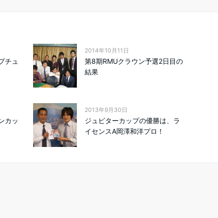
2014年10月11日
ネプチュ
第8期RMUクラウン予選2日目の
結果
2013年9月30日
ーンカッ
ジュピターカップの優勝は、ラ
イセンスA岡澤和洋プロ！