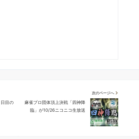
次のページへ
1日目の
麻雀プロ団体頂上決戦「四神降
臨」が10/26ニコニコ生放送