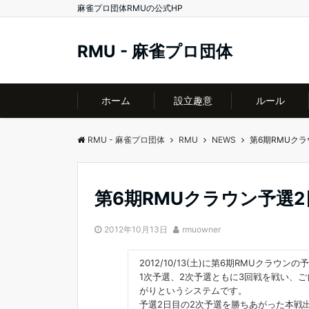
麻雀プロ団体RMUの公式HP
RMU - 麻雀プロ団体
ホーム
設立趣意
ルール
RMU - 麻雀プロ団体
RMU
NEWS
第6期RMUク
第6期RMUクラウン予選
2012年10月13日
rmuowner
2012/10/13(土)に第6期RMUクラウ
1次予選、2次予選ともに3回戦を戦い、
がりというシステムです。
予選2日目の2次予選を勝ちあがった本戦