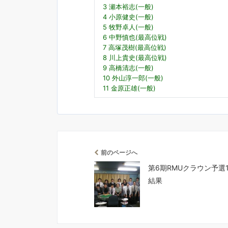
3 瀬本裕志(一般)
4 小原健史(一般)
5 牧野卓人(一般)
6 中野慎也(最高位戦)
7 高塚茂樹(最高位戦)
8 川上貴史(最高位戦)
9 高橋清志(一般)
10 外山淳一郎(一般)
11 金原正雄(一般)
前のページへ
第6期RMUクラウン予選
結果