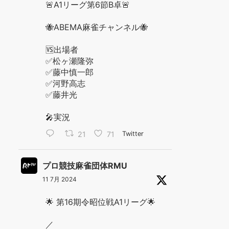
🚨A1リーグ第6節B卓🚨
🐝ABEMA麻雀チャンネル🐝
🆚出場者
✅松ヶ瀬隆弥
✅藤中慎一郎
✅河野高志
✅藤井光
🎤実況
21
71
Twitter
プロ競技麻雀団体RMU
11 7月 2024
🌟 第16期令昭位戦A1リーグ🌟
／