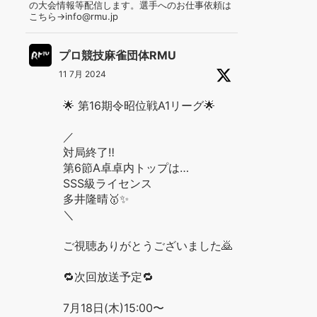
の大会情報等配信します。選手へのお仕事依頼は
こちら→info@rmu.jp
プロ競技麻雀団体RMU
11 7月 2024
🌟 第16期令昭位戦A1リーグ🌟
／
対局終了‼️
第6節A卓卓内トップは…
SSS級ライセンス
多井隆晴🥇✨
＼
ご視聴ありがとうございました🙇
🔁次回放送予定🔁
7月18日(木)15:00〜