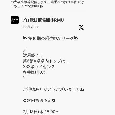
の大会情報等配信します。選手へのお仕事依頼は
こちら→info@rmu.jp
プロ競技麻雀団体RMU
11 7月 2024
🌟 第16期令昭位戦A1リーグ🌟
／
対局終了‼️
第6節A卓卓内トップは…
SSS級ライセンス
多井隆晴🥇✨
＼
ご視聴ありがとうございました🙇
🔁次回放送予定🔁
7月18日(木)15:00〜