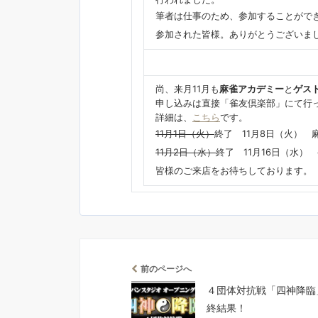
筆者は仕事のため、参加することがで
参加された皆様。ありがとうございま
尚、来月11月も
麻雀アカデミー
と
ゲス
申し込みは直接「雀友倶楽部」にて行
詳細は、
こちら
です。
11月1日（火）
終了 11月8日（火） 
11月2日（水）
終了 11月16日（水）
皆様のご来店をお待ちしております。
前のページへ
４団体対抗戦「四神降臨
終結果！