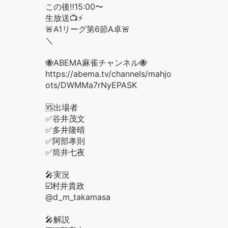
この後‼️15:00〜
生放送📺⚡️
🚨A1リーグ第6節A卓🚨
＼
🐝ABEMA麻雀チャンネル🐝
https://abema.tv/channels/mahjong/sl
ots/DWMMa7rNyEPASK
🆚出場者
✅谷井茂文
✅多井隆晴
✅阿部孝則
✅筒井七夜
🎤実況
☑️村井貴政
@d_m_takamasa
🎤解説