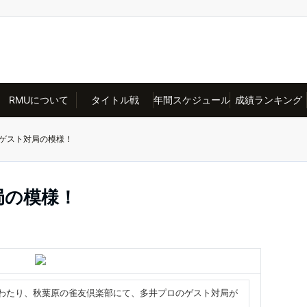
RMUについて
タイトル戦
年間スケジュール
成績ランキング
ゲスト対局の模様！
局の模様！
の5時間にわたり、秋葉原の雀友倶楽部にて、多井プロのゲスト対局が