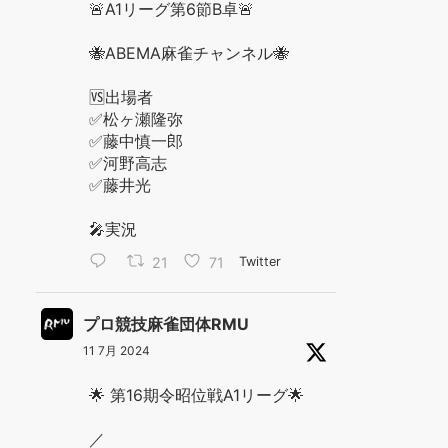
🚨A1リーグ第6節B卓🚨
🐝ABEMA麻雀チャンネル🐝
🆚出場者
✅松ヶ瀬隆弥
✅藤中慎一郎
✅河野高志
✅藤井光
🎤実況
21
71
Twitter
プロ競技麻雀団体RMU
11 7月 2024
🌟 第16期令昭位戦A1リーグ🌟
／