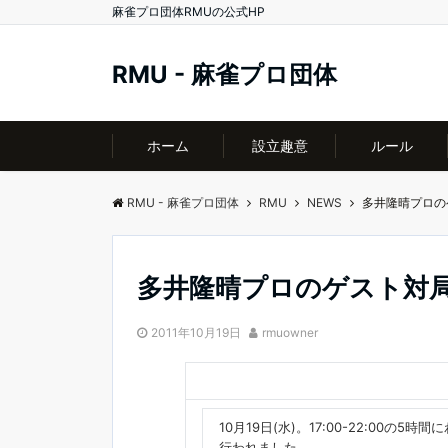
麻雀プロ団体RMUの公式HP
RMU - 麻雀プロ団体
ホーム
設立趣意
ルール
RMU - 麻雀プロ団体
RMU
NEWS
多井隆晴プロの
多井隆晴プロのゲスト対
2011年10月19日
rmuowner
10月19日(水)。17:00-22:00
行われました。