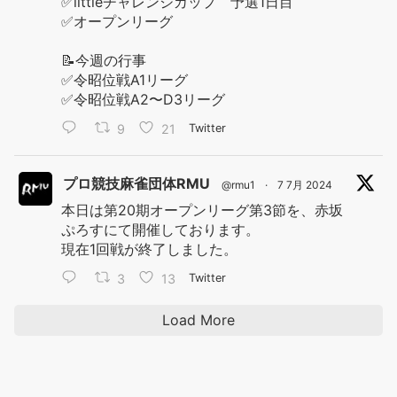
✅littleチャレンジカップ 予選1日目
✅オープンリーグ
📝今週の行事
✅令昭位戦A1リーグ
✅令昭位戦A2〜D3リーグ
9
21
Twitter
プロ競技麻雀団体RMU
@rmu1
·
7 7月 2024
本日は第20期オープンリーグ第3節を、赤坂
ぷろすにて開催しております。
現在1回戦が終了しました。
3
13
Twitter
Load More