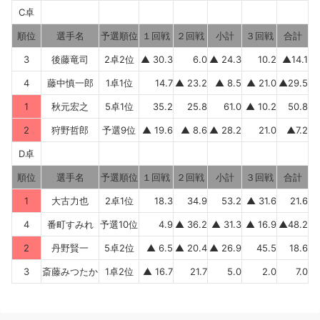
C卓
順位
選手名
予選順位
１回戦
２回戦
小計
３回戦
合計
3
後藤竜司
2卓2位
▲ 30.3
6.0
▲ 24.3
10.2
▲14.1
4
藤中慎一郎
1卓1位
14.7
▲ 23.2
▲ 8.5
▲ 21.0
▲29.5
1
秋元宏之
5卓1位
35.2
25.8
61.0
▲ 10.2
50.8
2
狩野哲郎
予選9位
▲ 19.6
▲ 8.6
▲ 28.2
21.0
▲7.2
D卓
順位
選手名
予選順位
１回戦
２回戦
小計
３回戦
合計
1
大古力也
2卓1位
18.3
34.9
53.2
▲ 31.6
21.6
4
番町すみれ
予選10位
4.9
▲ 36.2
▲ 31.3
▲ 16.9
▲48.2
2
丹野賢一
5卓2位
▲ 6.5
▲ 20.4
▲ 26.9
45.5
18.6
3
斎藤みつたか
1卓2位
▲ 16.7
21.7
5.0
2.0
7.0