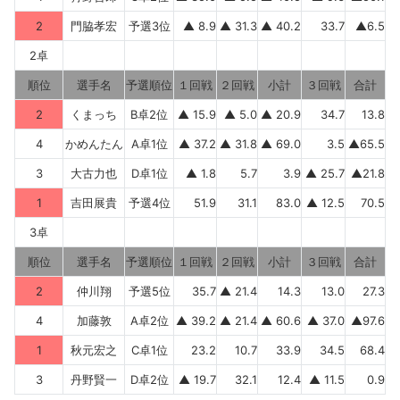
2
門脇孝宏
予選3位
▲ 8.9
▲ 31.3
▲ 40.2
33.7
▲6.5
2卓
順位
選手名
予選順位
１回戦
２回戦
小計
３回戦
合計
2
くまっち
B卓2位
▲ 15.9
▲ 5.0
▲ 20.9
34.7
13.8
4
かめんたん
A卓1位
▲ 37.2
▲ 31.8
▲ 69.0
3.5
▲65.5
3
大古力也
D卓1位
▲ 1.8
5.7
3.9
▲ 25.7
▲21.8
1
吉田展貴
予選4位
51.9
31.1
83.0
▲ 12.5
70.5
3卓
順位
選手名
予選順位
１回戦
２回戦
小計
３回戦
合計
2
仲川翔
予選5位
35.7
▲ 21.4
14.3
13.0
27.3
4
加藤敦
A卓2位
▲ 39.2
▲ 21.4
▲ 60.6
▲ 37.0
▲97.6
1
秋元宏之
C卓1位
23.2
10.7
33.9
34.5
68.4
3
丹野賢一
D卓2位
▲ 19.7
32.1
12.4
▲ 11.5
0.9