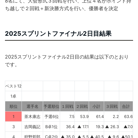
8名にて、大会形式３回戦を行い、上位４名がポイント持
ち越しで２回戦＋新決勝方式を行い、優勝者を決定
2025スプリントファイナル2日目結果
2025スプリントファイナル2日目の結果は以下のとおり
です。
ベスト12
1卓
順位
選手名
予選順位
１回戦
２回戦
小計
３回戦
合計
1
茶木康志
予選6位
7.5
53.9
61.4
2.2
63.6
3
吉岡義記
B卓1位
36.4
▲ 17.1
19.3
▲ 26.3
▲7.0
4
狩野哲郎
C卓2位
▲ 35.0
▲ 5.5
▲ 40.5
▲ 9.6
▲50.1