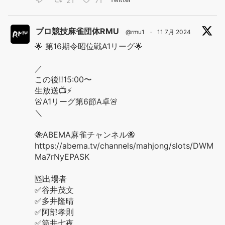
21
71
プロ競技麻雀団体RMU
@rmu1
·
11 7月 2024
🌟 第16期令昭位戦A1リーグ🌟
／
この後‼️15:00〜
生放送📺⚡️
🚨A1リーグ第6節A卓🚨
＼
🐝ABEMA麻雀チャンネル🐝
https://abema.tv/channels/mahjong/slots/DWM
Ma7rNyEPASK
🆚出場者
✅谷井茂文
✅多井隆晴
✅阿部孝則
✅筒井七夜