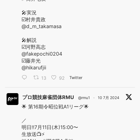
🎤実況
☑️村井貴政
@d_m_takamasa
🎤解説
☑️河野高志
@fakepochi0204
☑️藤井光
@hikarufjii
13
92
Twitter
プロ競技麻雀団体RMU
@rmu1
·
10 7月 2024
🌟 第16期令昭位戦A1リーグ🌟
／
明日‼️7月11日(木)15:00〜
生放送📺⚡️