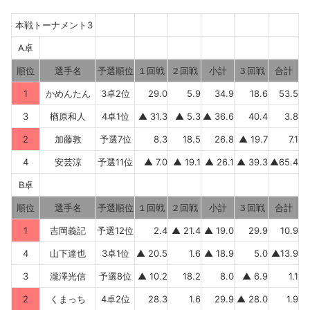
本戦トーナメント3
A卓
順位
選手名
予選順位
１回戦
２回戦
小計
３回戦
合計
1
かめんたん
3卓2位
29.0
5.9
34.9
18.6
53.5
3
楢原和人
4卓1位
▲ 31.3
▲ 5.3
▲ 36.6
40.4
3.8
2
加藤敦
予選7位
8.3
18.5
26.8
▲ 19.7
7.1
4
安芸涼
予選11位
▲ 7.0
▲ 19.1
▲ 26.1
▲ 39.3
▲65.4
B卓
順位
選手名
予選順位
１回戦
２回戦
小計
３回戦
合計
1
吉岡義記
予選12位
2.4
▲ 21.4
▲ 19.0
29.9
10.9
4
山下達也
3卓1位
▲ 20.5
1.6
▲ 18.9
5.0
▲13.9
3
瀧澤光信
予選8位
▲ 10.2
18.2
8.0
▲ 6.9
1.1
2
くまっち
4卓2位
28.3
1.6
29.9
▲ 28.0
1.9