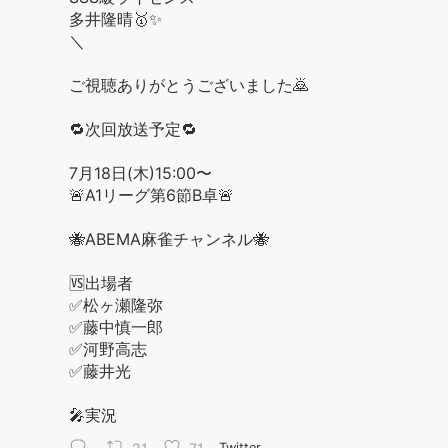
多井隆晴🥇✨
＼
ご視聴ありがとうございました🙇
🔁次回放送予定🔁
7月18日(木)15:00〜
🚨A1リーグ第6節B卓🚨
🐝ABEMA麻雀チャンネル🐝
🆚出場者
✅松ヶ瀬隆弥
✅藤中慎一郎
✅河野高志
✅藤井光
🎤実況
Twitter