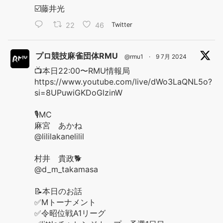
☑️藤井光
22
46
Twitter
プロ競技麻雀団体RMU
@rmu1
·
9 7月 2024
📺本日22:00〜RMU情報局
https://www.youtube.com/live/dWo3LaQNL5o?
si=8UPuwiGKDoGlzinW
🎙️MC
麻宮 あかね
@lililakanelilil
村井 貴政🐕
@d_m_takamasa
📝本日のお話
✅Mトーナメント
✅令昭位戦A1リーグ