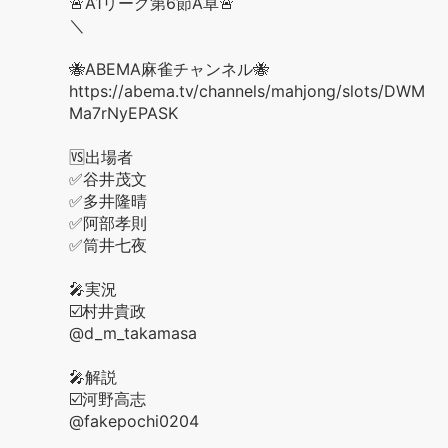
🚨A1リーグ第6節A卓🚨
＼
🐝ABEMA麻雀チャンネル🐝
https://abema.tv/channels/mahjong/slots/DWM
Ma7rNyEPASK
🆚出場者
✅谷井茂文
✅多井隆晴
✅阿部孝則
✅筒井七夜
🎤実況
☑️村井貴政
@d_m_takamasa
🎤解説
☑️河野高志
@fakepochi0204