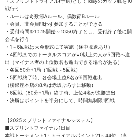
・スプリントトライアル(予選)として1dayのカップ戦を10
戦行う
・ルールは奇数節Aルール、偶数節Bルール
・会員、非会員問わず参加することができる
・受付時間を10:15開始～10:50終了とし、受付終了後に開
会式を行う
・1～6回戦は大会形式にて実施（途中敗退あり）
・4回戦までのトータルスコアが±0以上の人が5回戦へ進
出（マイナス者の上位数名も進出できる場合がある）
・各回50分+1局（1回戦～5回戦）
・5回戦終了時、各会場上位8名が6回戦進出
（柳銀座本店の8名は赤坂ぷろすに移動）
・6回戦（60分+1局）終了時、上位4名が決勝進出
・決勝はポイントを半分にして、時間無制限1回戦
【2025スプリントファイナルシステム】
■スプリントファイナル1日目
本戦トーナメント1：トライアルポイント21～44位 （各