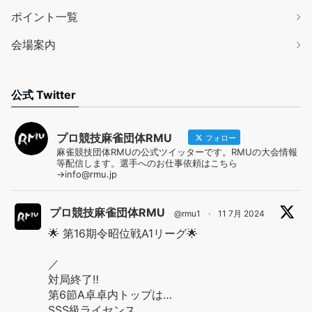
ポイント一覧
会場案内
公式 Twitter
プロ競技麻雀団体RMU
フォロー
麻雀競技団体RMUの公式ツイッターです。RMUの大会情報
等配信します。選手へのお仕事依頼はこちら
→info@rmu.jp
プロ競技麻雀団体RMU
@rmu1
·
11 7月 2024
🌟 第16期令昭位戦A1リーグ🌟
／
対局終了‼️
第6節A卓卓内トップは…
SSS級ライセンス