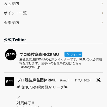
入会案内
ポイント一覧
会場案内
公式 Twitter
プロ競技麻雀団体RMU
フォロー
麻雀競技団体RMUの公式ツイッターです。RMUの大会情報
等配信します。選手へのお仕事依頼はこちら
→info@rmu.jp
プロ競技麻雀団体RMU
@rmu1
·
11 7月 2024
🌟 第16期令昭位戦A1リーグ🌟
／
対局終了‼️