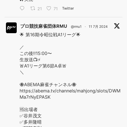
21
71
Twitter
プロ競技麻雀団体RMU
@rmu1
·
11 7月 2024
🌟 第16期令昭位戦A1リーグ🌟
／
この後‼️15:00〜
生放送📺⚡️
🚨A1リーグ第6節A卓🚨
＼
🐝ABEMA麻雀チャンネル🐝
https://abema.tv/channels/mahjong/slots/DWM
Ma7rNyEPASK
🆚出場者
✅谷井茂文
✅多井隆晴