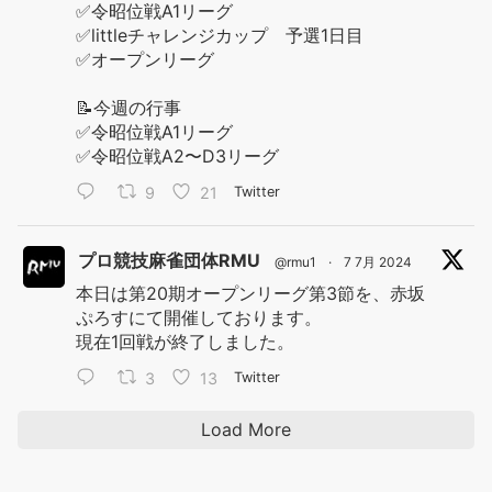
✅令昭位戦A1リーグ
✅littleチャレンジカップ 予選1日目
✅オープンリーグ
📝今週の行事
✅令昭位戦A1リーグ
✅令昭位戦A2〜D3リーグ
9
21
Twitter
プロ競技麻雀団体RMU
@rmu1
·
7 7月 2024
本日は第20期オープンリーグ第3節を、赤坂
ぷろすにて開催しております。
現在1回戦が終了しました。
3
13
Twitter
Load More