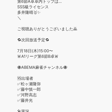
第6節A卓卓内トップは…
SSS級ライセンス
多井隆晴🥇✨
＼
ご視聴ありがとうございました🙇
🔁次回放送予定🔁
7月18日(木)15:00〜
🚨A1リーグ第6節B卓🚨
🐝ABEMA麻雀チャンネル🐝
🆚出場者
✅松ヶ瀬隆弥
✅藤中慎一郎
✅河野高志
✅藤井光
🎤実況