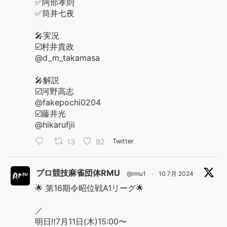
✅阿部孝則
✅筒井七夜
🎤実況
☑️村井貴政
@d_m_takamasa
🎤解説
☑️河野高志
@fakepochi0204
☑️藤井光
@hikarufjii
13
92
Twitter
プロ競技麻雀団体RMU
@rmu1
·
10 7月 2024
🌟 第16期令昭位戦A1リーグ🌟
／
明日‼️7月11日(木)15:00〜