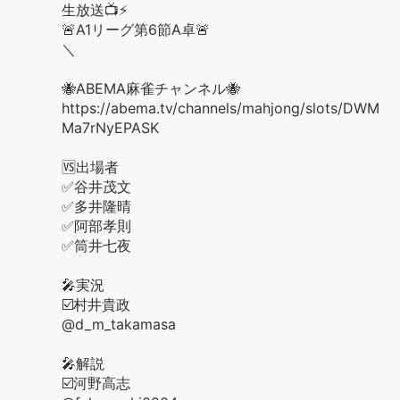
生放送📺⚡️
🚨A1リーグ第6節A卓🚨
＼
🐝ABEMA麻雀チャンネル🐝
https://abema.tv/channels/mahjong/slots/DWM
Ma7rNyEPASK
🆚出場者
✅谷井茂文
✅多井隆晴
✅阿部孝則
✅筒井七夜
🎤実況
☑️村井貴政
@d_m_takamasa
🎤解説
☑️河野高志