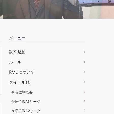
メニュー
設立趣意
ルール
RMUについて
タイトル戦
令昭位戦概要
令昭位戦A1リーグ
令昭位戦A2リーグ