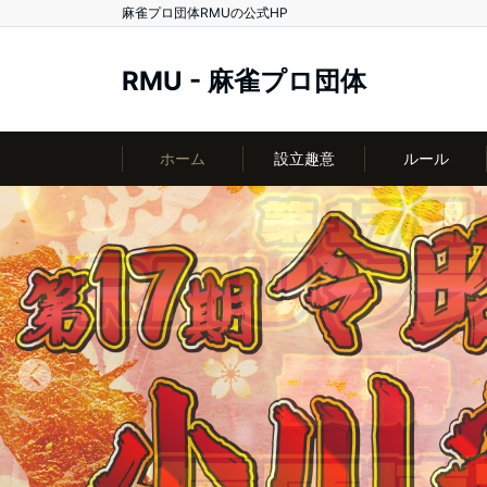
麻雀プロ団体RMUの公式HP
RMU - 麻雀プロ団体
ホーム
設立趣意
ルール