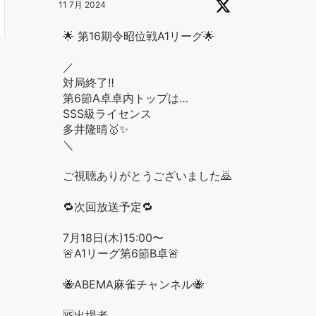
11 7月 2024
🌟 第16期令昭位戦A1リーグ🌟
／
対局終了‼️
第6節A卓卓内トップは…
SSS級ライセンス
多井隆晴🥇✨
＼
ご視聴ありがとうございました🙇
🔁次回放送予定🔁
7月18日(木)15:00〜
🚨A1リーグ第6節B卓🚨
🐝ABEMA麻雀チャンネル🐝
🆚出場者