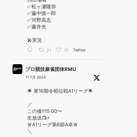
✅松ヶ瀬隆弥
✅藤中慎一郎
✅河野高志
✅藤井光
🎤実況
21
71
Twitter
プロ競技麻雀団体RMU
11 7月 2024
🌟 第16期令昭位戦A1リーグ🌟
／
この後‼️15:00〜
生放送📺⚡️
🚨A1リーグ第6節A卓🚨
＼