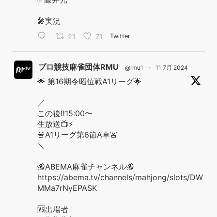
🎤実況
21
71
Twitter
プロ競技麻雀団体RMU
@rmu1
·
11 7月 2024
🌟 第16期令昭位戦A1リーグ🌟
／
この後‼️15:00〜
生放送📺⚡️
🚨A1リーグ第6節A卓🚨
＼
🐝ABEMA麻雀チャンネル🐝
https://abema.tv/channels/mahjong/slots/DW
MMa7rNyEPASK
🆚出場者