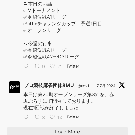
📝本日のお話
✅Mトーナメント
✅令昭位戦A1リーグ
✅littleチャレンジカップ 予選1日目
✅オープンリーグ
📝今週の行事
✅令昭位戦A1リーグ
✅令昭位戦A2〜D3リーグ
9
21
Twitter
プロ競技麻雀団体RMU
@rmu1
·
7 7月 2024
本日は第20期オープンリーグ第3節を、赤
坂ぷろすにて開催しております。
現在1回戦が終了しました。
3
13
Twitter
Load More