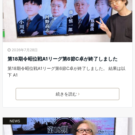
2026年7月28日
第18期令昭位戦A1リーグ第6節C卓が終了しました
第18期令昭位戦A1リーグ第6節C卓が終了しました。 結果は以
下 A1
続きを読む
NEWS