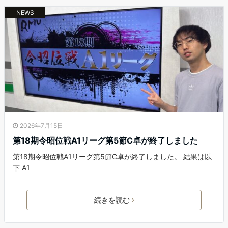
NEWS
2026年7月15日
第18期令昭位戦A1リーグ第5節C卓が終了しました
第18期令昭位戦A1リーグ第5節C卓が終了しました。 結果は以
下 A1
続きを読む