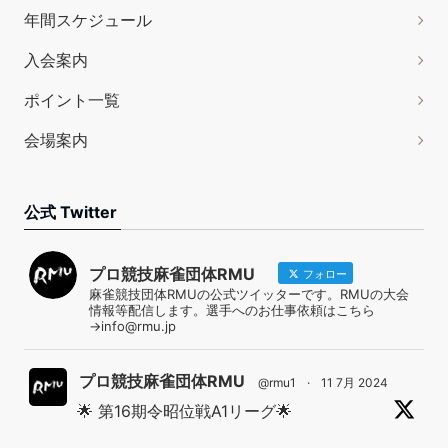
年間スケジュール
入会案内
ポイント一覧
会場案内
公式 Twitter
プロ競技麻雀団体RMU
フォロー
麻雀競技団体RMUの公式ツイッターです。RMUの大会
情報等配信します。選手へのお仕事依頼はこちら
→info@rmu.jp
プロ競技麻雀団体RMU
@rmu1
·
11 7月 2024
🌟 第16期令昭位戦A1リーグ🌟