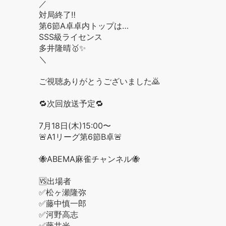
／
対局終了‼️
第6節A卓卓内トップは…
SSS級ライセンス
多井隆晴🥇✨
＼
ご視聴ありがとうございました🙇
🔁次回放送予定🔁
7月18日(木)15:00〜
🚨A1リーグ第6節B卓🚨
🐝ABEMA麻雀チャンネル🐝
🆚出場者
✅松ヶ瀬隆弥
✅藤中慎一郎
✅河野高志
✅藤井光