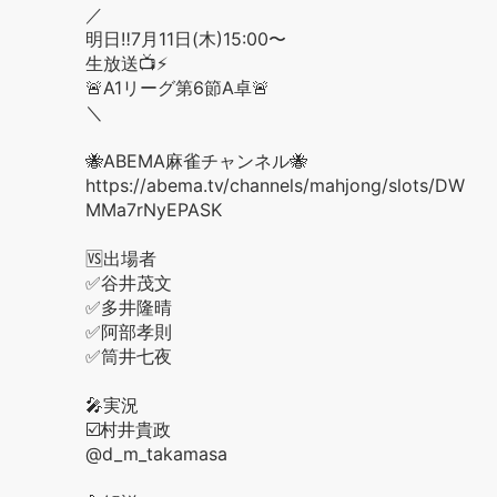
／
明日‼️7月11日(木)15:00〜
生放送📺⚡️
🚨A1リーグ第6節A卓🚨
＼
🐝ABEMA麻雀チャンネル🐝
https://abema.tv/channels/mahjong/slots/DW
MMa7rNyEPASK
🆚出場者
✅谷井茂文
✅多井隆晴
✅阿部孝則
✅筒井七夜
🎤実況
☑️村井貴政
@d_m_takamasa