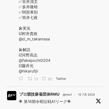
✅谷井茂文
✅多井隆晴
✅阿部孝則
✅筒井七夜
🎤実況
☑️村井貴政
@d_m_takamasa
🎤解説
☑️河野高志
@fakepochi0204
☑️藤井光
@hikarufjii
13
92
Twitter
プロ競技麻雀団体RMU
@rmu1
·
10 7月 2024
🌟 第16期令昭位戦A1リーグ🌟