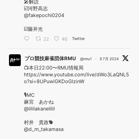
🎤解説
☑️河野高志
@fakepochi0204
☑️藤井光
22
46
Twitter
プロ競技麻雀団体RMU
@rmu1
·
9 7月 2024
📺本日22:00〜RMU情報局
https://www.youtube.com/live/dWo3LaQNL5
o?si=8UPuwiGKDoGlzinW
🎙️MC
麻宮 あかね
@lililakanelilil
村井 貴政🐕
@d_m_takamasa