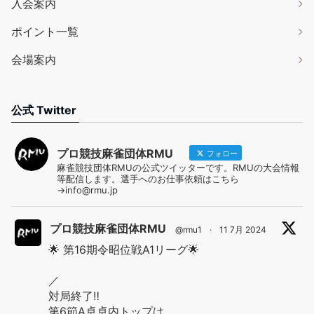
入会案内
ポイント一覧
会場案内
公式 Twitter
プロ競技麻雀団体RMU
フォロー
麻雀競技団体RMUの公式ツイッターです。RMUの大会情報
等配信します。選手へのお仕事依頼はこちら
→info@rmu.jp
プロ競技麻雀団体RMU
@rmu1
·
11 7月 2024
🌟 第16期令昭位戦A1リーグ🌟
／
対局終了‼️
第6節A卓卓内トップは…