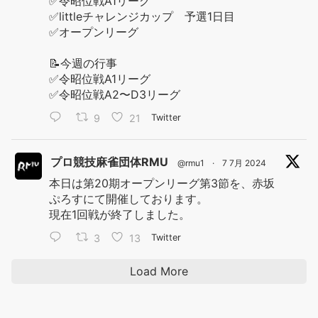
✅令昭位戦A1リーグ
✅littleチャレンジカップ 予選1日目
✅オープンリーグ
📝今週の行事
✅令昭位戦A1リーグ
✅令昭位戦A2〜D3リーグ
9
21
Twitter
プロ競技麻雀団体RMU
@rmu1
·
7 7月 2024
本日は第20期オープンリーグ第3節を、赤坂
ぷろすにて開催しております。
現在1回戦が終了しました。
3
13
Twitter
Load More