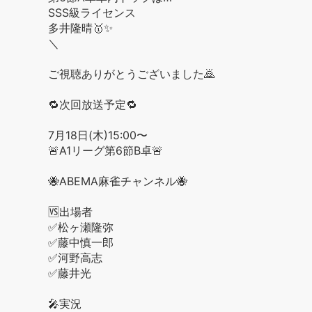
SSS級ライセンス
多井隆晴🥇✨
＼
ご視聴ありがとうございました🙇
🔁次回放送予定🔁
7月18日(木)15:00〜
🚨A1リーグ第6節B卓🚨
🐝ABEMA麻雀チャンネル🐝
🆚出場者
✅松ヶ瀬隆弥
✅藤中慎一郎
✅河野高志
✅藤井光
🎤実況