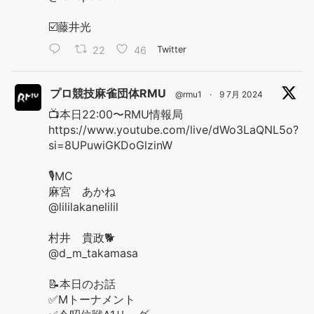
☑️藤井光
22
46
Twitter
プロ競技麻雀団体RMU
@rmu1
·
9 7月 2024
📺本日22:00〜RMU情報局
https://www.youtube.com/live/dWo3LaQNL5o?
si=8UPuwiGKDoGlzinW
🎙️MC
麻宮 あかね
@lililakanelilil
村井 貴政🐕
@d_m_takamasa
📝本日のお話
✅Mトーナメント