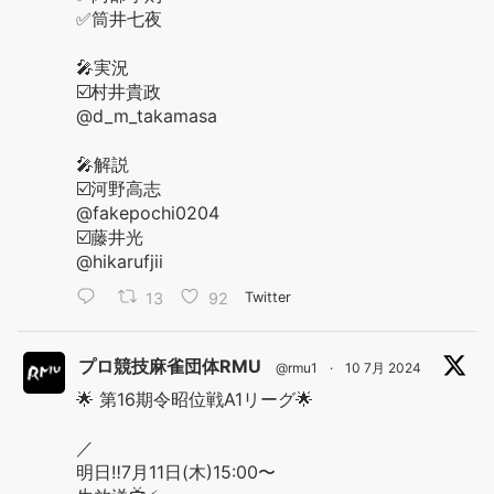
✅筒井七夜
🎤実況
☑️村井貴政
@d_m_takamasa
🎤解説
☑️河野高志
@fakepochi0204
☑️藤井光
@hikarufjii
13
92
Twitter
プロ競技麻雀団体RMU
@rmu1
·
10 7月 2024
🌟 第16期令昭位戦A1リーグ🌟
／
明日‼️7月11日(木)15:00〜