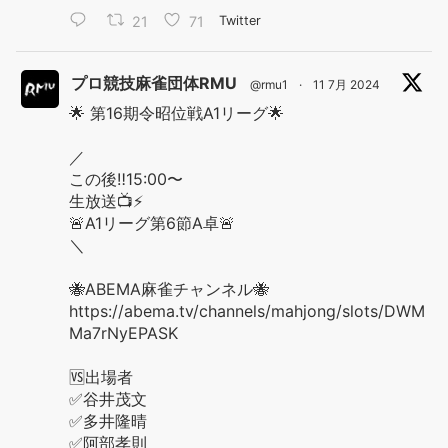
21
71
Twitter
プロ競技麻雀団体RMU
@rmu1
·
11 7月 2024
🌟 第16期令昭位戦A1リーグ🌟
／
この後‼️15:00〜
生放送📺⚡️
🚨A1リーグ第6節A卓🚨
＼
🐝ABEMA麻雀チャンネル🐝
https://abema.tv/channels/mahjong/slots/DWM
Ma7rNyEPASK
🆚出場者
✅谷井茂文
✅多井隆晴
✅阿部孝則