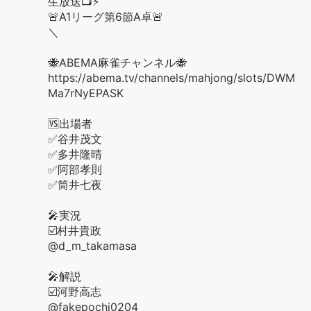
生放送📺⚡️
🚨A1リーグ第6節A卓🚨
＼
🐝ABEMA麻雀チャンネル🐝
https://abema.tv/channels/mahjong/slots/DWM
Ma7rNyEPASK
🆚出場者
✅谷井茂文
✅多井隆晴
✅阿部孝則
✅筒井七夜
🎤実況
☑️村井貴政
@d_m_takamasa
🎤解説
☑️河野高志
@fakepochi0204