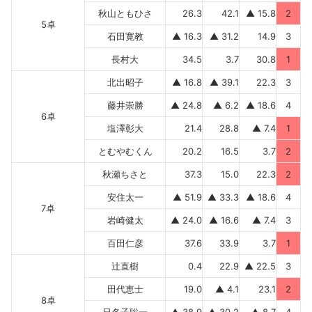
秋山ともひさ
26.3
42.1
▲ 15.8
2
5卓
石田寛教
▲ 16.3
▲ 31.2
14.9
3
長村大
34.5
3.7
30.8
1
北出昭子
▲ 16.8
▲ 39.1
22.3
3
藤井崇勝
▲ 24.8
▲ 6.2
▲ 18.6
4
6卓
塩澤彰大
21.4
28.8
▲ 7.4
1
とむやむくん
20.2
16.5
3.7
2
秋瀬ちさと
37.3
15.0
22.3
2
安住太一
▲ 51.9
▲ 33.3
▲ 18.6
4
7卓
岩崎健太
▲ 24.0
▲ 16.6
▲ 7.4
3
百田仁彦
37.6
33.9
3.7
1
辻直樹
0.4
22.9
▲ 22.5
3
田代恵士
19.0
▲ 4.1
23.1
2
8卓