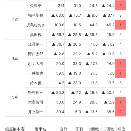
矢島亨
31.1
31.0
24.5
▲ 24.4
2
福光聖雄
▲ 63.0
▲ 15.7
▲ 9.6
▲ 37.7
3
3卓
虎島なおき
100.6
10.5
44.9
45.2
1
真田槐
▲ 69.7
▲ 25.8
▲ 59.8
15.9
4
江澤陽一
▲ 76.7
▲ 36.5
11.0
▲ 51.2
4
野口太郎
▲ 2.8
22.2
▲ 5.2
▲ 19.8
3
4卓
むく大樹
20.0
33.3
▲ 27.3
14.0
2
一井慎也
59.5
▲ 19.0
21.5
57.0
1
鈴木優
4.3
▲ 23.0
13.8
13.5
3
野村祐三
▲ 86.3
▲ 7.2
▲ 28.9
▲ 50.2
4
5卓
大室智司
50.6
24.9
28.6
▲ 2.9
1
井上剛一
30.4
5.3
▲ 13.5
38.6
2
銀座柳本店
選手名
合計
1回戦
2回戦
3回戦
順位