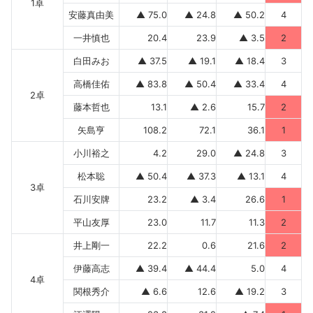
1卓
安藤真由美
▲ 75.0
▲ 24.8
▲ 50.2
4
一井慎也
20.4
23.9
▲ 3.5
2
白田みお
▲ 37.5
▲ 19.1
▲ 18.4
3
高橋佳佑
▲ 83.8
▲ 50.4
▲ 33.4
4
2卓
藤本哲也
13.1
▲ 2.6
15.7
2
矢島亨
108.2
72.1
36.1
1
小川裕之
4.2
29.0
▲ 24.8
3
松本聡
▲ 50.4
▲ 37.3
▲ 13.1
4
3卓
石川安牌
23.2
▲ 3.4
26.6
1
平山友厚
23.0
11.7
11.3
2
井上剛一
22.2
0.6
21.6
2
伊藤高志
▲ 39.4
▲ 44.4
5.0
4
4卓
関根秀介
▲ 6.6
12.6
▲ 19.2
3