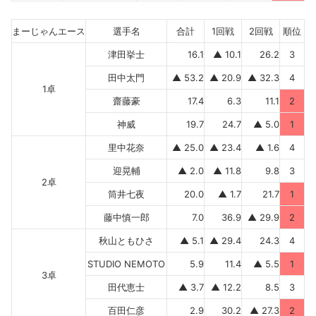
まーじゃんエース
選手名
合計
1回戦
2回戦
順位
津田挙士
16.1
▲ 10.1
26.2
3
田中太門
▲ 53.2
▲ 20.9
▲ 32.3
4
1卓
齋藤豪
17.4
6.3
11.1
2
神威
19.7
24.7
▲ 5.0
1
里中花奈
▲ 25.0
▲ 23.4
▲ 1.6
4
迎晃輔
▲ 2.0
▲ 11.8
9.8
3
2卓
筒井七夜
20.0
▲ 1.7
21.7
1
藤中慎一郎
7.0
36.9
▲ 29.9
2
秋山ともひさ
▲ 5.1
▲ 29.4
24.3
4
STUDIO NEMOTO
5.9
11.4
▲ 5.5
1
3卓
田代恵士
▲ 3.7
▲ 12.2
8.5
3
百田仁彦
2.9
30.2
▲ 27.3
2