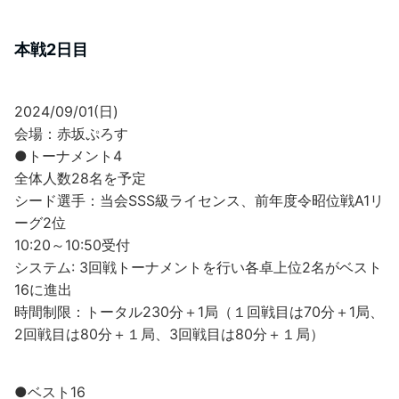
本戦2日目
2024/09/01(日)
会場：赤坂ぷろす
●トーナメント4
全体人数28名を予定
シード選手：当会SSS級ライセンス、前年度令昭位戦A1リ
ーグ2位
10:20～10:50受付
システム: 3回戦トーナメントを行い各卓上位2名がベスト
16に進出
時間制限：トータル230分＋1局（１回戦目は70分＋1局、
2回戦目は80分＋１局、3回戦目は80分＋１局）
●ベスト16