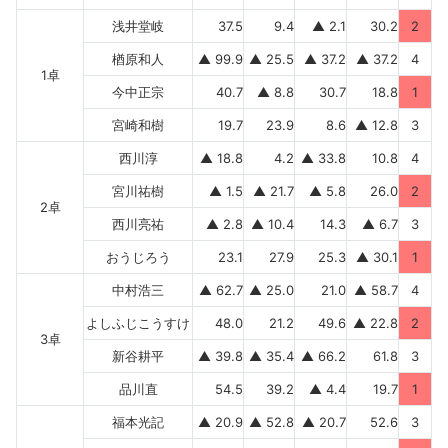
浅井堂岐
37.5
9.4
▲ 2.1
30.2
2
楢原和人
▲ 99.9
▲ 25.5
▲ 37.2
▲ 37.2
4
1卓
今中正宗
40.7
▲ 8.8
30.7
18.8
1
宮崎和樹
19.7
23.9
8.6
▲ 12.8
3
西川淳
▲ 18.8
4.2
▲ 33.8
10.8
4
宮川祐樹
▲ 1.5
▲ 21.7
▲ 5.8
26.0
2
2卓
西川亮祐
▲ 2.8
▲ 10.4
14.3
▲ 6.7
3
おうじろう
23.1
27.9
25.3
▲ 30.1
1
中村浩三
▲ 62.7
▲ 25.0
21.0
▲ 58.7
4
よしふじこうすけ
48.0
21.2
49.6
▲ 22.8
2
3卓
新谷耕平
▲ 39.8
▲ 35.4
▲ 66.2
61.8
3
品川直
54.5
39.2
▲ 4.4
19.7
1
福本光記
▲ 20.9
▲ 52.8
▲ 20.7
52.6
3