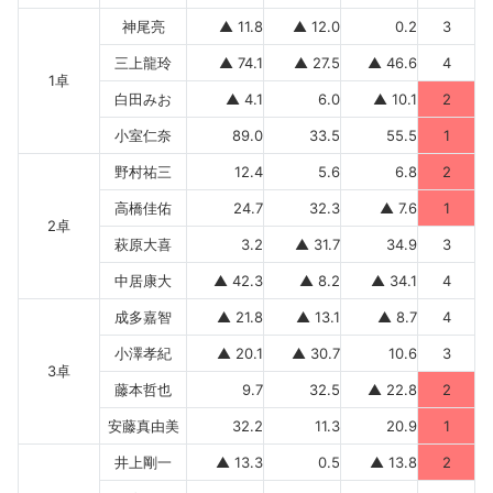
神尾亮
▲ 11.8
▲ 12.0
0.2
3
三上龍玲
▲ 74.1
▲ 27.5
▲ 46.6
4
1卓
白田みお
▲ 4.1
6.0
▲ 10.1
2
小室仁奈
89.0
33.5
55.5
1
野村祐三
12.4
5.6
6.8
2
高橋佳佑
24.7
32.3
▲ 7.6
1
2卓
萩原大喜
3.2
▲ 31.7
34.9
3
中居康大
▲ 42.3
▲ 8.2
▲ 34.1
4
成多嘉智
▲ 21.8
▲ 13.1
▲ 8.7
4
小澤孝紀
▲ 20.1
▲ 30.7
10.6
3
3卓
藤本哲也
9.7
32.5
▲ 22.8
2
安藤真由美
32.2
11.3
20.9
1
井上剛一
▲ 13.3
0.5
▲ 13.8
2