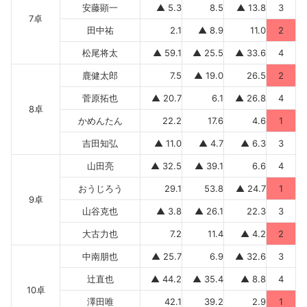
安藤顕一
▲ 5.3
8.5
▲ 13.8
3
7卓
田中祐
2.1
▲ 8.9
11.0
2
松尾将太
▲ 59.1
▲ 25.5
▲ 33.6
4
鹿健太郎
7.5
▲ 19.0
26.5
2
菅原拓也
▲ 20.7
6.1
▲ 26.8
4
8卓
かめんたん
22.2
17.6
4.6
1
吉田知弘
▲ 11.0
▲ 4.7
▲ 6.3
3
山田亮
▲ 32.5
▲ 39.1
6.6
4
おうじろう
29.1
53.8
▲ 24.7
1
9卓
山谷克也
▲ 3.8
▲ 26.1
22.3
3
大古力也
7.2
11.4
▲ 4.2
2
中南朋也
▲ 25.7
6.9
▲ 32.6
3
辻直也
▲ 44.2
▲ 35.4
▲ 8.8
4
10卓
澤田唯
42.1
39.2
2.9
1