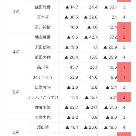
飯田雅貴
▲ 14.7
24.4
▲ 39.1
3
3卓
宮本卓
▲ 30.5
▲ 32.6
2.1
4
宮川祐樹
10.8
▲ 1.6
12.4
2
地主琢磨
▲ 5.5
▲ 42.7
37.2
2
宮田信弥
▲ 19.8
1.1
▲ 20.9
3
4卓
前田大翔
▲ 20.4
15.5
▲ 35.9
4
品川直
45.7
26.1
19.6
1
おうじろう
53.9
44.0
9.9
1
日野敦斗
▲ 2.6
2.8
▲ 5.4
3
5卓
よしふじこうすけ
11.4
▲ 15.7
27.1
2
鹿健太郎
▲ 62.7
▲ 31.1
▲ 31.6
4
大古力也
▲ 2.2
6.8
▲ 9.0
3
澤田唯
▲ 46.1
▲ 26.6
▲ 19.5
4
6卓