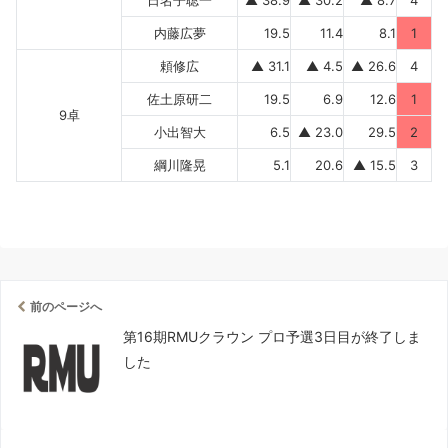
日名子聡一
▲ 38.9
▲ 30.2
▲ 8.7
4
内藤広夢
19.5
11.4
8.1
1
頼修広
▲ 31.1
▲ 4.5
▲ 26.6
4
佐土原研二
19.5
6.9
12.6
1
9卓
小出智大
6.5
▲ 23.0
29.5
2
綱川隆晃
5.1
20.6
▲ 15.5
3
前のページへ
第16期RMUクラウン プロ予選3日目が終了しま
した