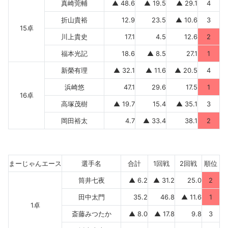
真崎莞輔
▲ 48.6
▲ 19.5
▲ 29.1
4
折山貴裕
12.9
23.5
▲ 10.6
3
15卓
川上貴史
17.1
4.5
12.6
2
福本光記
18.6
▲ 8.5
27.1
1
新榮有理
▲ 32.1
▲ 11.6
▲ 20.5
4
浜崎悠
47.1
29.6
17.5
1
16卓
高塚茂樹
▲ 19.7
15.4
▲ 35.1
3
岡田裕太
4.7
▲ 33.4
38.1
2
まーじゃんエース
選手名
合計
1回戦
2回戦
順位
筒井七夜
▲ 6.2
▲ 31.2
25.0
2
田中太門
35.2
46.8
▲ 11.6
1
1卓
斎藤みつたか
▲ 8.0
▲ 17.8
9.8
3