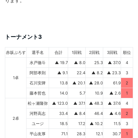
ります。
トーナメント3
赤坂ぷろす
選手名
合計
1回戦
2回戦
3回戦
順位
水戸徹斗
▲ 19.7
▲ 8.0
25.3
▲ 37.0
4
阿部孝則
▲ 9.1
22.4
▲ 8.2
▲ 23.3
3
1卓
石川安牌
13.8
▲ 20.1
▲ 28.0
61.9
2
藤本哲也
14.0
5.7
10.9
▲ 2.6
1
松ヶ瀬隆弥
▲ 123.0
▲ 37.1
▲ 48.3
▲ 37.6
4
河野高志
33.4
▲ 8.4
46.4
▲ 4.6
2
2卓
ユージ
18.5
17.2
▲ 10.2
11.5
3
平山友厚
71.1
28.3
12.1
30.7
1