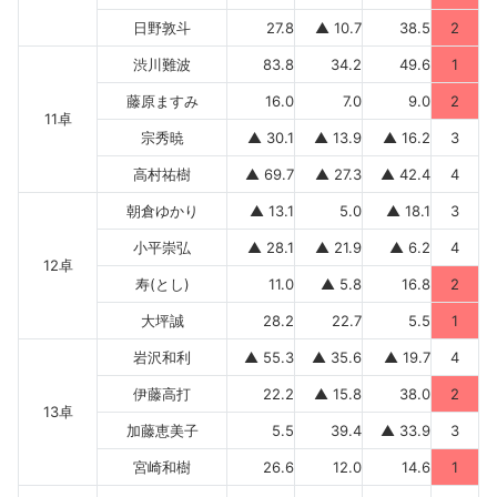
日野敦斗
27.8
▲ 10.7
38.5
2
渋川難波
83.8
34.2
49.6
1
藤原ますみ
16.0
7.0
9.0
2
11卓
宗秀暁
▲ 30.1
▲ 13.9
▲ 16.2
3
高村祐樹
▲ 69.7
▲ 27.3
▲ 42.4
4
朝倉ゆかり
▲ 13.1
5.0
▲ 18.1
3
小平崇弘
▲ 28.1
▲ 21.9
▲ 6.2
4
12卓
寿(とし)
11.0
▲ 5.8
16.8
2
大坪誠
28.2
22.7
5.5
1
岩沢和利
▲ 55.3
▲ 35.6
▲ 19.7
4
伊藤高打
22.2
▲ 15.8
38.0
2
13卓
加藤恵美子
5.5
39.4
▲ 33.9
3
宮崎和樹
26.6
12.0
14.6
1