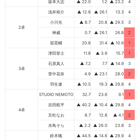
坂本大志
▲ 22.0
1.2
▲ 23.2
4
浅井裕介
▲ 12.8
▲ 26.1
13.3
4
小川光
▲ 8.7
20.8
▲ 29.5
3
2卓
神威
0.7
▲ 26.1
26.8
2
迎晃輔
20.8
31.4
▲ 10.6
1
津田挙士
11.8
▲ 3.9
15.7
1
石原真人
▲ 7.2
7.7
▲ 14.9
3
3卓
里中花奈
4.9
▲ 23.1
28.0
2
羽生遼
▲ 10.5
19.3
▲ 29.8
4
STUDIO NEMOTO
32.7
23.6
9.1
1
吉田航平
▲ 40.2
▲ 10.4
▲ 29.8
4
4卓
京杜なお
8.7
12.8
▲ 4.1
2
水鳥そら
▲ 2.2
▲ 26.0
23.8
3
鈴木颯
▲ 44.5
▲ 14.6
▲ 29.9
4