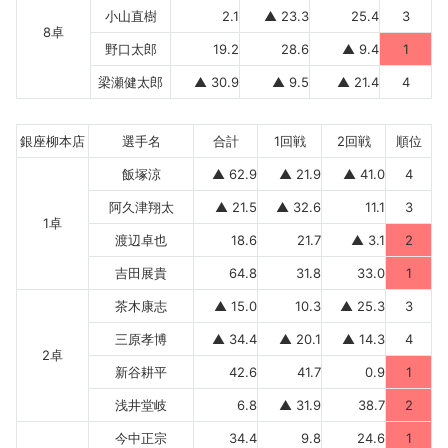
小山直樹
2.1
▲ 23.3
25.4
3
8卓
野口太郎
19.2
28.6
▲ 9.4
1
梁瀬健太郎
▲ 30.9
▲ 9.5
▲ 21.4
4
銀座柳本店
選手名
合計
1回戦
2回戦
順位
飯塚涼
▲ 62.9
▲ 21.9
▲ 41.0
4
阿久津翔太
▲ 21.5
▲ 32.6
11.1
3
1卓
渡辺卓也
18.6
21.7
▲ 3.1
2
吉田展貴
64.8
31.8
33.0
1
茶木康志
▲ 15.0
10.3
▲ 25.3
3
三原孝博
▲ 34.4
▲ 20.1
▲ 14.3
4
2卓
新谷耕平
42.6
41.7
0.9
1
浅井堂岐
6.8
▲ 31.9
38.7
2
今中正宗
34.4
9.8
24.6
1