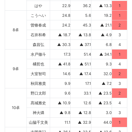
はや
22.9
36.2
▲ 13.3
1
こうへい
24.8
5.6
19.2
1
曽條春成
24.2
45.3
▲ 21.1
2
8卓
石井和希
▲ 18.7
▲ 13.8
▲ 4.9
3
森昌弘
▲ 30.3
▲ 37.1
6.8
4
水戸徹斗
17.3
51.4
▲ 34.1
1
橘哲也
▲ 41.8
▲ 51.1
9.3
4
9卓
大室智司
14.6
▲ 17.4
32.0
2
秋田雅貴
9.9
17.1
▲ 7.2
3
野口太郎
9.6
33.1
▲ 23.5
2
髙城雅史
▲ 10.9
12.6
▲ 23.5
4
10卓
神火燐
▲ 9.8
▲ 12.8
3.0
3
山脇千文美
11.1
▲ 32.9
44.0
1