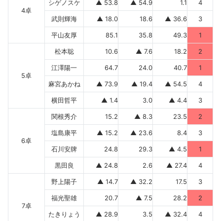
シゲノスケ
▲ 53.8
▲ 54.9
1.1
4
4卓
武則輝海
▲ 18.0
18.6
▲ 36.6
3
平山友厚
85.1
35.8
49.3
1
松本聡
10.6
▲ 7.6
18.2
2
江澤陽一
64.7
24.0
40.7
1
5卓
麻宮あかね
▲ 73.9
▲ 19.4
▲ 54.5
4
横田哲平
▲ 1.4
3.0
▲ 4.4
3
関根秀介
15.2
▲ 8.3
23.5
2
塩島康平
▲ 15.2
▲ 23.6
8.4
3
6卓
石川安牌
24.8
29.3
▲ 4.5
1
黒田良
▲ 24.8
2.6
▲ 27.4
4
野上陽子
▲ 14.7
▲ 32.2
17.5
3
福光聖雄
20.7
▲ 7.5
28.2
2
7卓
たきりょう
▲ 28.9
3.5
▲ 32.4
4