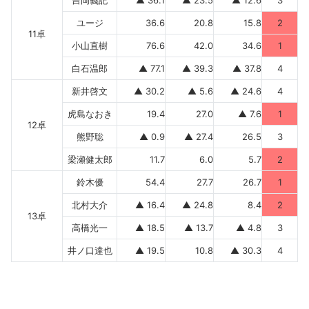
吉岡義記
▲ 36.1
▲ 23.5
▲ 12.6
3
ユージ
36.6
20.8
15.8
2
11卓
小山直樹
76.6
42.0
34.6
1
白石温郎
▲ 77.1
▲ 39.3
▲ 37.8
4
新井啓文
▲ 30.2
▲ 5.6
▲ 24.6
4
虎島なおき
19.4
27.0
▲ 7.6
1
12卓
熊野聡
▲ 0.9
▲ 27.4
26.5
3
梁瀬健太郎
11.7
6.0
5.7
2
鈴木優
54.4
27.7
26.7
1
北村大介
▲ 16.4
▲ 24.8
8.4
2
13卓
高橋光一
▲ 18.5
▲ 13.7
▲ 4.8
3
井ノ口達也
▲ 19.5
10.8
▲ 30.3
4