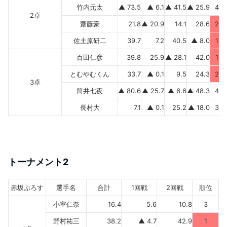
竹内元太
▲ 73.5
▲ 6.1
▲ 41.5
▲ 25.9
4
2卓
齋藤豪
21.8
▲ 20.9
14.1
28.6
2
佐土原研二
39.7
7.2
40.5
▲ 8.0
1
百田仁彦
39.8
25.9
▲ 28.1
42.0
1
とむやむくん
33.7
▲ 0.1
9.5
24.3
2
3卓
筒井七夜
▲ 80.6
▲ 25.7
▲ 6.6
▲ 48.3
4
長村大
7.1
▲ 0.1
25.2
▲ 18.0
3
トーナメント2
赤坂ぷろす
選手名
合計
1回戦
2回戦
順位
小室仁奈
16.4
5.6
10.8
3
野村祐三
38.2
▲ 4.7
42.9
1