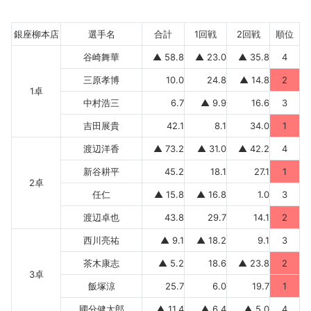
銀座柳本店
選手名
合計
1回戦
2回戦
順位
谷崎舞華
▲ 58.8
▲ 23.0
▲ 35.8
4
三原孝博
10.0
24.8
▲ 14.8
2
1卓
中村浩三
6.7
▲ 9.9
16.6
3
吉田展貴
42.1
8.1
34.0
1
渡辺洋香
▲ 73.2
▲ 31.0
▲ 42.2
4
新谷耕平
45.2
18.1
27.1
1
2卓
任仁
▲ 15.8
▲ 16.8
1.0
3
渡辺卓也
43.8
29.7
14.1
2
西川亮祐
▲ 9.1
▲ 18.2
9.1
3
茶木康志
▲ 5.2
18.6
▲ 23.8
2
3卓
飯塚涼
25.7
6.0
19.7
1
國分健太郎
▲ 11.4
▲ 6.4
▲ 5.0
4