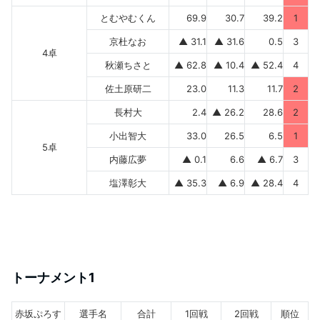
とむやむくん
69.9
30.7
39.2
1
京杜なお
▲ 31.1
▲ 31.6
0.5
3
4卓
秋瀬ちさと
▲ 62.8
▲ 10.4
▲ 52.4
4
佐土原研二
23.0
11.3
11.7
2
長村大
2.4
▲ 26.2
28.6
2
小出智大
33.0
26.5
6.5
1
5卓
内藤広夢
▲ 0.1
6.6
▲ 6.7
3
塩澤彰大
▲ 35.3
▲ 6.9
▲ 28.4
4
トーナメント1
赤坂ぷろす
選手名
合計
1回戦
2回戦
順位