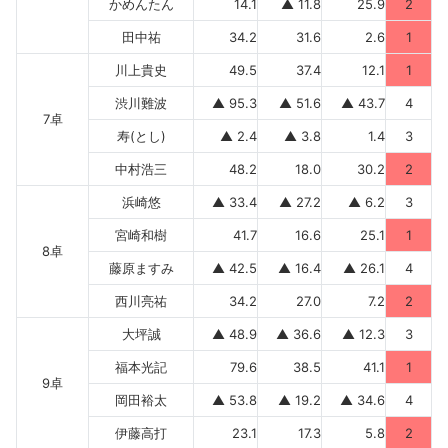
かめんたん
14.1
▲ 11.8
25.9
2
田中祐
34.2
31.6
2.6
1
川上貴史
49.5
37.4
12.1
1
渋川難波
▲ 95.3
▲ 51.6
▲ 43.7
4
7卓
寿(とし)
▲ 2.4
▲ 3.8
1.4
3
中村浩三
48.2
18.0
30.2
2
浜崎悠
▲ 33.4
▲ 27.2
▲ 6.2
3
宮崎和樹
41.7
16.6
25.1
1
8卓
藤原ますみ
▲ 42.5
▲ 16.4
▲ 26.1
4
西川亮祐
34.2
27.0
7.2
2
大坪誠
▲ 48.9
▲ 36.6
▲ 12.3
3
福本光記
79.6
38.5
41.1
1
9卓
岡田裕太
▲ 53.8
▲ 19.2
▲ 34.6
4
伊藤高打
23.1
17.3
5.8
2