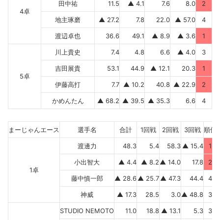
田中祐
11.5
▲ 4.1
7.6
8.0
2
4卓
地主琢磨
▲ 27.2
7.8
22.0
▲ 57.0
4
渡辺卓也
36.6
49.1
▲ 8.9
▲ 3.6
1
川上貴史
7.4
4.8
6.6
▲ 4.0
3
吉田展貴
53.1
44.9
▲ 12.1
20.3
1
5卓
伊藤高打
7.7
▲ 10.2
40.8
▲ 22.9
2
かめんたん
▲ 68.2
▲ 39.5
▲ 35.3
6.6
4
まーじゃんエース
選手名
合計
1回戦
2回戦
3回戦
順位
渡邊力
48.3
5.4
58.3
▲ 15.4
1
小出智大
▲ 4.4
▲ 8.2
▲ 14.0
17.8
2
1卓
藤中慎一郎
▲ 28.6
▲ 25.7
▲ 47.3
44.4
4
神威
▲ 17.3
28.5
3.0
▲ 48.8
3
STUDIO NEMOTO
11.0
18.8
▲ 13.1
5.3
3