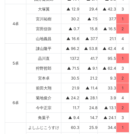
大塚翼
▲ 12.9
29.4
▲ 42.3
3
宮川祐樹
30.2
▲ 7.5
37.7
1
4卓
宮田信弥
▲ 0.7
15.8
▲ 16.5
2
山地義昌
▲ 16.6
▲ 37.7
21.1
4
諌山隆平
▲ 96.2
▲ 53.8
▲ 42.4
4
品川直
137.2
41.7
95.5
1
5卓
狩野哲郎
▲ 71.5
▲ 9.1
▲ 62.4
3
宮本卓
30.5
21.2
9.3
2
前田大翔
21.9
▲ 11.4
33.3
1
菊地俊介
▲ 24.2
▲ 28.1
3.9
4
6卓
今中正宗
11.7
24.8
▲ 13.1
2
角葉子
▲ 9.4
14.7
▲ 24.1
3
よしふじこうすけ
60.3
25.9
34.4
1