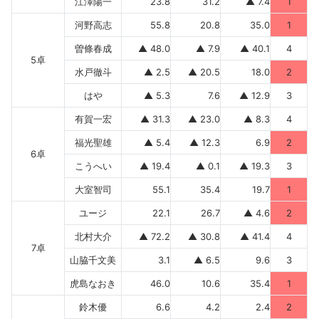
江澤陽一
23.8
31.2
▲ 7.4
1
河野高志
55.8
20.8
35.0
1
曽條春成
▲ 48.0
▲ 7.9
▲ 40.1
4
5卓
水戸徹斗
▲ 2.5
▲ 20.5
18.0
2
はや
▲ 5.3
7.6
▲ 12.9
3
有賀一宏
▲ 31.3
▲ 23.0
▲ 8.3
4
福光聖雄
▲ 5.4
▲ 12.3
6.9
2
6卓
こうへい
▲ 19.4
▲ 0.1
▲ 19.3
3
大室智司
55.1
35.4
19.7
1
ユージ
22.1
26.7
▲ 4.6
2
北村大介
▲ 72.2
▲ 30.8
▲ 41.4
4
7卓
山脇千文美
3.1
▲ 6.5
9.6
3
虎島なおき
46.0
10.6
35.4
1
鈴木優
6.6
4.2
2.4
2