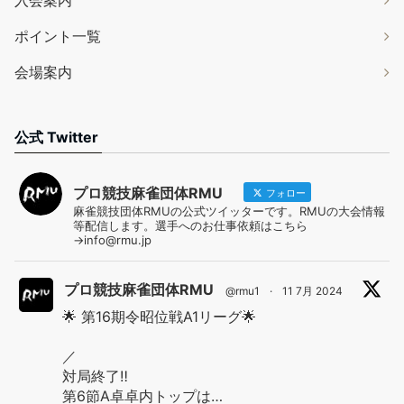
入会案内
ポイント一覧
会場案内
公式 Twitter
プロ競技麻雀団体RMU
フォロー
麻雀競技団体RMUの公式ツイッターです。RMUの大会情報
等配信します。選手へのお仕事依頼はこちら
→info@rmu.jp
プロ競技麻雀団体RMU
@rmu1
·
11 7月 2024
🌟 第16期令昭位戦A1リーグ🌟
／
対局終了‼️
第6節A卓卓内トップは…