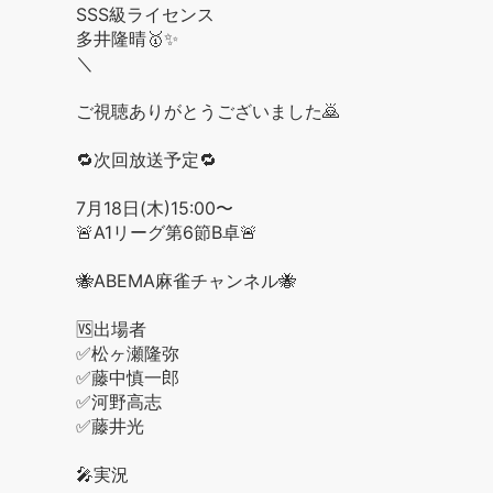
SSS級ライセンス
多井隆晴🥇✨
＼
ご視聴ありがとうございました🙇
🔁次回放送予定🔁
7月18日(木)15:00〜
🚨A1リーグ第6節B卓🚨
🐝ABEMA麻雀チャンネル🐝
🆚出場者
✅松ヶ瀬隆弥
✅藤中慎一郎
✅河野高志
✅藤井光
🎤実況