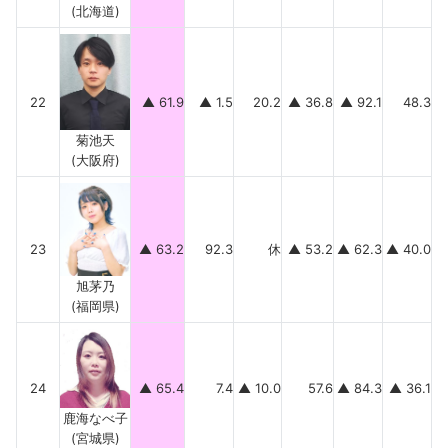
(北海道)
22
▲ 61.9
▲ 1.5
20.2
▲ 36.8
▲ 92.1
48.3
菊池天
(大阪府)
23
▲ 63.2
92.3
休
▲ 53.2
▲ 62.3
▲ 40.0
旭茅乃
(福岡県)
24
▲ 65.4
7.4
▲ 10.0
57.6
▲ 84.3
▲ 36.1
鹿海なべ子
(宮城県)