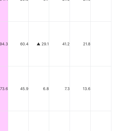
94.3
60.4
▲ 29.1
41.2
21.8
73.6
45.9
6.8
7.3
13.6