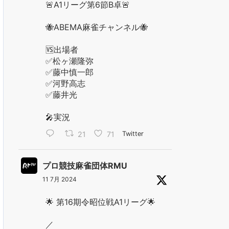
🚨A1リーグ第6節B卓🚨
🐝ABEMA麻雀チャンネル🐝
🆚出場者
✅松ヶ瀬隆弥
✅藤中慎一郎
✅河野高志
✅藤井光
🎤実況
21
71
Twitter
プロ競技麻雀団体RMU
11 7月 2024
🌟 第16期令昭位戦A1リーグ🌟
／