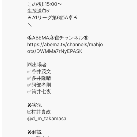
この後‼️15:00〜
生放送📺⚡️
🚨A1リーグ第6節A卓🚨
＼
🐝ABEMA麻雀チャンネル🐝
https://abema.tv/channels/mahjong/sl
ots/DWMMa7rNyEPASK
🆚出場者
✅谷井茂文
✅多井隆晴
✅阿部孝則
✅筒井七夜
🎤実況
☑️村井貴政
@d_m_takamasa
🎤解説