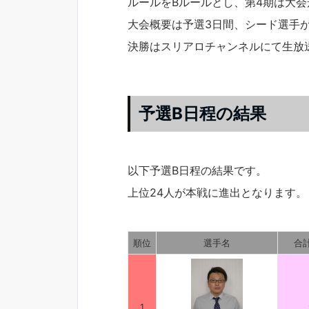
ルールをBルールとし、第4期は大
大会概要は予選3日間、シード選手
決勝はスリアロチャンネルにて生放
予選B日程の結果
以下予選B日程の結果です。
上位24人が本戦に進出となります。
順位
選手名
合
1