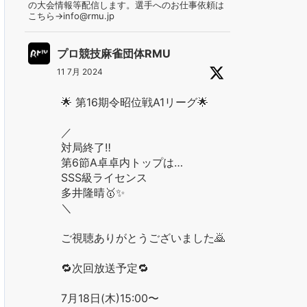
の大会情報等配信します。選手へのお仕事依頼は
こちら→info@rmu.jp
プロ競技麻雀団体RMU
11 7月 2024
🌟 第16期令昭位戦A1リーグ🌟
／
対局終了‼️
第6節A卓卓内トップは…
SSS級ライセンス
多井隆晴🥇✨
＼
ご視聴ありがとうございました🙇
🔁次回放送予定🔁
7月18日(木)15:00〜