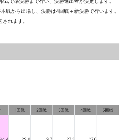
会形式で準決勝まで行い、決勝進出者が決定します。
が本戦から出場し、決勝は4回戦＋新決勝で行います。
送されます。
計
1回戦
2回戦
3回戦
4回戦
5回戦
94.4
29.8
9.7
27.3
27.6