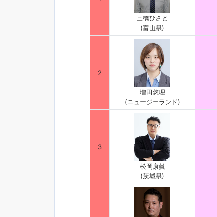
三橋ひさと
(富山県)
2
増田悠理
(ニュージーランド)
3
松岡康眞
(茨城県)