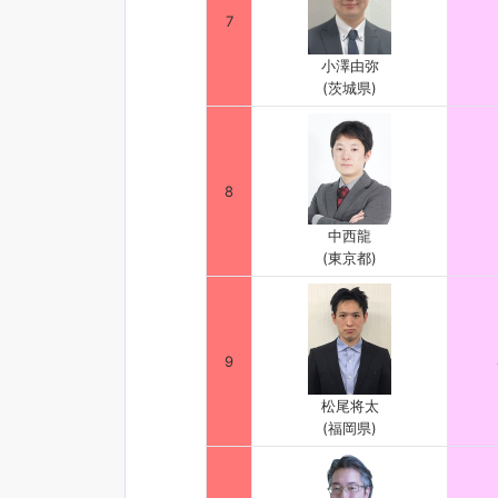
7
小澤由弥
(茨城県)
8
中西龍
(東京都)
9
松尾将太
(福岡県)