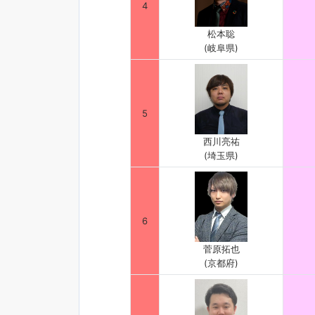
4
松本聡
(岐阜県)
5
西川亮祐
(埼玉県)
6
菅原拓也
(京都府)