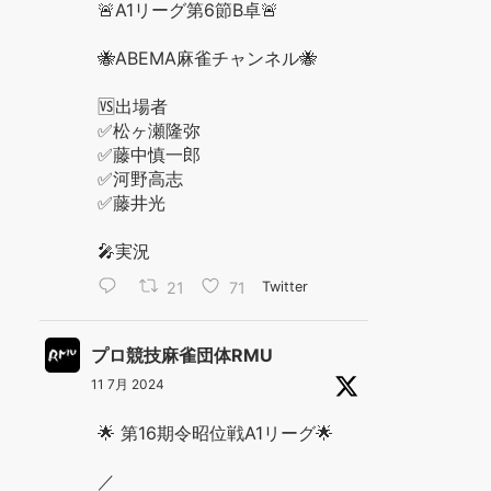
🚨A1リーグ第6節B卓🚨
🐝ABEMA麻雀チャンネル🐝
🆚出場者
✅松ヶ瀬隆弥
✅藤中慎一郎
✅河野高志
✅藤井光
🎤実況
21
71
Twitter
プロ競技麻雀団体RMU
11 7月 2024
🌟 第16期令昭位戦A1リーグ🌟
／