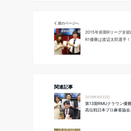
前のページへ
2015年前期Rリーグ全
R1優勝は渡辺太郎選手！
関連記事
2019年9月22日
第13期RMUクラウン優
高位戦日本プロ麻雀協会..