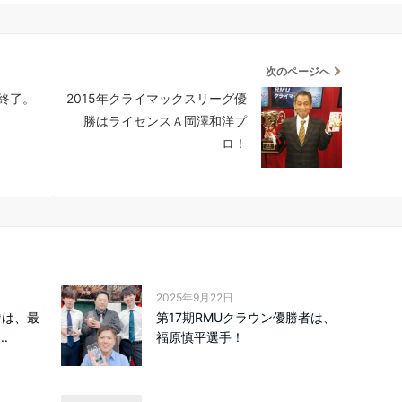
次のページへ
節終了。
2015年クライマックスリーグ優
勝はライセンスＡ岡澤和洋プ
ロ！
2025年9月22日
勝は、最
第17期RMUクラウン優勝者は、
.
福原慎平選手！