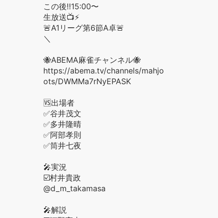
この後‼️15:00〜
生放送📺⚡️
🚨A1リーグ第6節A卓🚨
＼
🐝ABEMA麻雀チャンネル🐝
https://abema.tv/channels/mahjong/sl
ots/DWMMa7rNyEPASK
🆚出場者
✅谷井茂文
✅多井隆晴
✅阿部孝則
✅筒井七夜
🎤実況
☑️村井貴政
@d_m_takamasa
🎤解説