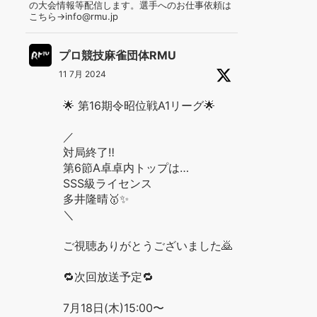
の大会情報等配信します。選手へのお仕事依頼は
こちら→info@rmu.jp
プロ競技麻雀団体RMU
11 7月 2024
🌟 第16期令昭位戦A1リーグ🌟
／
対局終了‼️
第6節A卓卓内トップは…
SSS級ライセンス
多井隆晴🥇✨
＼
ご視聴ありがとうございました🙇
🔁次回放送予定🔁
7月18日(木)15:00〜