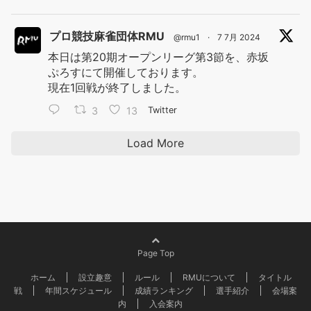
プロ競技麻雀団体RMU
@rmu1
·
7 7月 2024
本日は第20期オープンリーグ第3節を、赤坂
ぷろすにて開催しております。
現在1回戦が終了しました。
3
13
Twitter
Load More
Page Top
ホーム
設立趣意
ルール
RMUについて
タイトル
戦
年間スケジュール
成績ランキング
選手紹介
会場案
内
入会案内