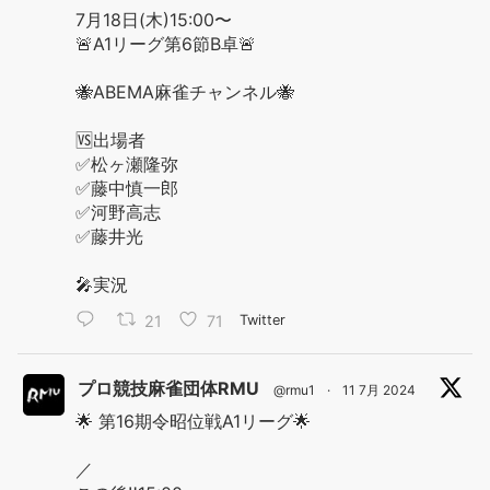
7月18日(木)15:00〜
🚨A1リーグ第6節B卓🚨
🐝ABEMA麻雀チャンネル🐝
🆚出場者
✅松ヶ瀬隆弥
✅藤中慎一郎
✅河野高志
✅藤井光
🎤実況
21
71
Twitter
プロ競技麻雀団体RMU
@rmu1
·
11 7月 2024
🌟 第16期令昭位戦A1リーグ🌟
／