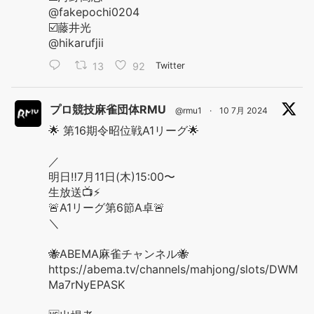
@fakepochi0204
☑️藤井光
@hikarufjii
13
92
Twitter
プロ競技麻雀団体RMU
@rmu1
·
10 7月 2024
🌟 第16期令昭位戦A1リーグ🌟
／
明日‼️7月11日(木)15:00〜
生放送📺⚡️
🚨A1リーグ第6節A卓🚨
＼
🐝ABEMA麻雀チャンネル🐝
https://abema.tv/channels/mahjong/slots/DWM
Ma7rNyEPASK