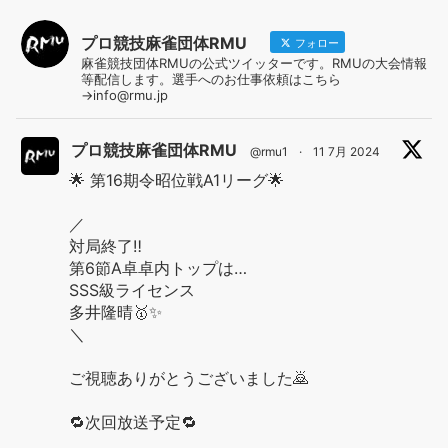
プロ競技麻雀団体RMU
フォロー
麻雀競技団体RMUの公式ツイッターです。RMUの大会情報
等配信します。選手へのお仕事依頼はこちら
→info@rmu.jp
プロ競技麻雀団体RMU
@rmu1
·
11 7月 2024
🌟 第16期令昭位戦A1リーグ🌟
／
対局終了‼️
第6節A卓卓内トップは…
SSS級ライセンス
多井隆晴🥇✨
＼
ご視聴ありがとうございました🙇
🔁次回放送予定🔁