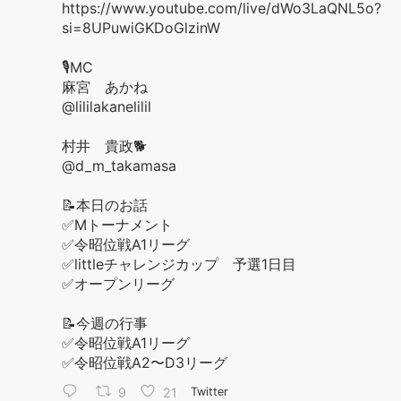
https://www.youtube.com/live/dWo3LaQNL5o?
si=8UPuwiGKDoGlzinW
🎙️MC
麻宮 あかね
@lililakanelilil
村井 貴政🐕
@d_m_takamasa
📝本日のお話
✅Mトーナメント
✅令昭位戦A1リーグ
✅littleチャレンジカップ 予選1日目
✅オープンリーグ
📝今週の行事
✅令昭位戦A1リーグ
✅令昭位戦A2〜D3リーグ
9
21
Twitter