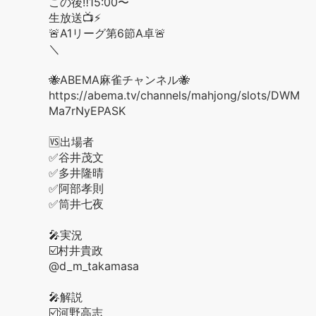
この後‼️15:00〜
生放送📺⚡️
🚨A1リーグ第6節A卓🚨
＼
🐝ABEMA麻雀チャンネル🐝
https://abema.tv/channels/mahjong/slots/DWM
Ma7rNyEPASK
🆚出場者
✅谷井茂文
✅多井隆晴
✅阿部孝則
✅筒井七夜
🎤実況
☑️村井貴政
@d_m_takamasa
🎤解説
☑️河野高志