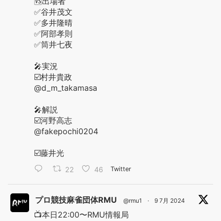
🆚出場者
✅谷井茂文
✅多井隆晴
✅阿部孝則
✅筒井七夜
🎤実況
☑️村井貴政
@d_m_takamasa
🎤解説
☑️河野高志
@fakepochi0204
☑️藤井光
22
46
Twitter
プロ競技麻雀団体RMU
@rmu1
·
9 7月 2024
📺本日22:00〜RMU情報局