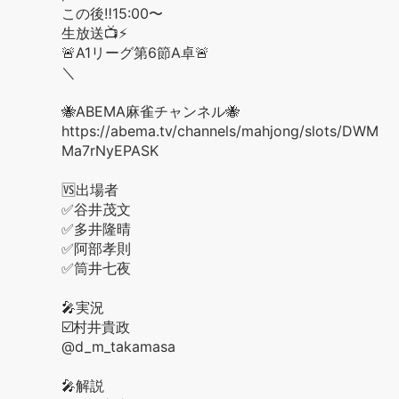
この後‼️15:00〜
生放送📺⚡️
🚨A1リーグ第6節A卓🚨
＼
🐝ABEMA麻雀チャンネル🐝
https://abema.tv/channels/mahjong/slots/DWM
Ma7rNyEPASK
🆚出場者
✅谷井茂文
✅多井隆晴
✅阿部孝則
✅筒井七夜
🎤実況
☑️村井貴政
@d_m_takamasa
🎤解説