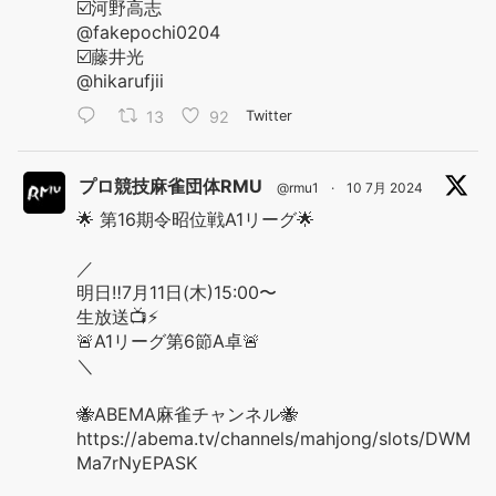
☑️河野高志
@fakepochi0204
☑️藤井光
@hikarufjii
13
92
Twitter
プロ競技麻雀団体RMU
@rmu1
·
10 7月 2024
🌟 第16期令昭位戦A1リーグ🌟
／
明日‼️7月11日(木)15:00〜
生放送📺⚡️
🚨A1リーグ第6節A卓🚨
＼
🐝ABEMA麻雀チャンネル🐝
https://abema.tv/channels/mahjong/slots/DWM
Ma7rNyEPASK