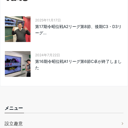
2025年11月17日
第17期令昭位戦A2リーグ第8節、後期C3・D3リ
ーグ...
2024年7月22日
第16期令昭位戦A1リーグ第6節C卓が終了しまし
た
メニュー
設立趣意