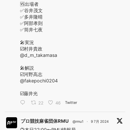
🆚出場者
✅谷井茂文
✅多井隆晴
✅阿部孝則
✅筒井七夜
🎤実況
☑️村井貴政
@d_m_takamasa
🎤解説
☑️河野高志
@fakepochi0204
☑️藤井光
22
46
Twitter
プロ競技麻雀団体RMU
@rmu1
·
9 7月 2024
📺本日22:00〜RMU情報局