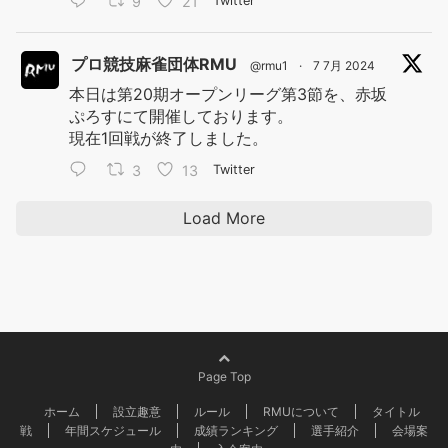
9
21
Twitter
プロ競技麻雀団体RMU
@rmu1
·
7 7月 2024
本日は第20期オープンリーグ第3節を、赤坂
ぷろすにて開催しております。
現在1回戦が終了しました。
3
13
Twitter
Load More
Page Top
ホーム
設立趣意
ルール
RMUについて
タイトル
戦
年間スケジュール
成績ランキング
選手紹介
会場案