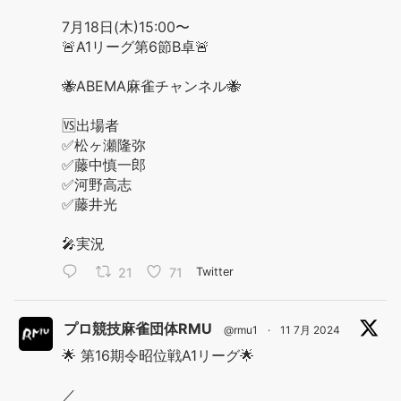
7月18日(木)15:00〜
🚨A1リーグ第6節B卓🚨
🐝ABEMA麻雀チャンネル🐝
🆚出場者
✅松ヶ瀬隆弥
✅藤中慎一郎
✅河野高志
✅藤井光
🎤実況
21
71
Twitter
プロ競技麻雀団体RMU
@rmu1
·
11 7月 2024
🌟 第16期令昭位戦A1リーグ🌟
／