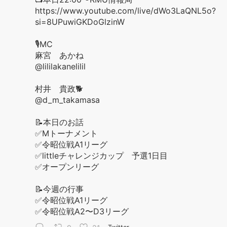
https://www.youtube.com/live/dWo3LaQNL5o?
si=8UPuwiGKDoGlzinW
🎙️MC
麻宮 あかね
@lililakanelilil
村井 貴政🐕
@d_m_takamasa
📝本日のお話
✅Mトーナメント
✅令昭位戦A1リーグ
✅littleチャレンジカップ 予選1日目
✅オープンリーグ
📝今週の行事
✅令昭位戦A1リーグ
✅令昭位戦A2〜D3リーグ