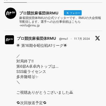
プロ競技麻雀団体RMU
フォロー
麻雀競技団体RMUの公式ツイッターです。RMUの大会情報
等配信します。選手へのお仕事依頼はこちら
→info@rmu.jp
プロ競技麻雀団体RMU
@rmu1
·
11 7月 2024
🌟 第16期令昭位戦A1リーグ🌟
／
対局終了‼️
第6節A卓卓内トップは…
SSS級ライセンス
多井隆晴🥇✨
＼
ご視聴ありがとうございました🙇
🔁次回放送予定🔁