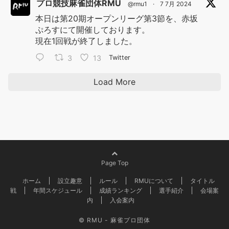
プロ競技麻雀団体RMU
@rmu1
·
7 7月 2024
本日は第20期オープンリーグ第3節を、赤坂
ぷろすにて開催しております。
現在1回戦が終了しました。
3
13
Twitter
Load More
Page Top
ホーム
設立趣意
ルール
RMUについて
タイトル
戦
年間スケジュール
成績ランキング
選手紹介
会場案
内
入会案内
© RMU - 麻雀プロ団体