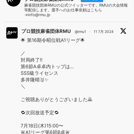
麻雀競技団体RMUの公式ツイッターです。RMUの大会情報
等配信します。選手へのお仕事依頼はこちら
→info@rmu.jp
プロ競技麻雀団体RMU
@rmu1
·
11 7月 2024
🌟 第16期令昭位戦A1リーグ🌟
／
対局終了‼️
第6節A卓卓内トップは…
SSS級ライセンス
多井隆晴🥇✨
＼
ご視聴ありがとうございました🙇
🔁次回放送予定🔁
7月18日(木)15:00〜
🚨A1リーグ第6節B卓🚨