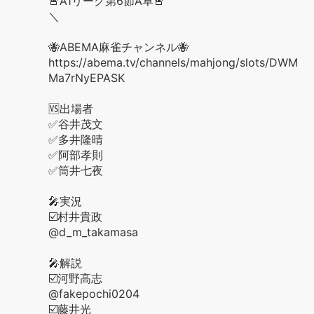
🚨A1リーグ第6節A卓🚨
＼
🐝ABEMA麻雀チャンネル🐝
https://abema.tv/channels/mahjong/slots/DWM
Ma7rNyEPASK
🆚出場者
✅谷井茂文
✅多井隆晴
✅阿部孝則
✅筒井七夜
🎤実況
☑️村井貴政
@d_m_takamasa
🎤解説
☑️河野高志
@fakepochi0204
☑️藤井光