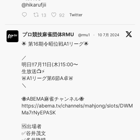
@hikarufjii
13
92
Twitter
プロ競技麻雀団体RMU
@rmu1
·
10 7月 2024
🌟 第16期令昭位戦A1リーグ🌟
／
明日‼️7月11日(木)15:00〜
生放送📺⚡️
🚨A1リーグ第6節A卓🚨
＼
🐝ABEMA麻雀チャンネル🐝
https://abema.tv/channels/mahjong/slots/DWM
Ma7rNyEPASK
🆚出場者
✅谷井茂文