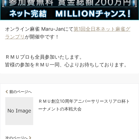
オンライン麻雀 Maru-Janにて
第1回全日本ネット麻雀グ
ランプリ
が開催中です！
ＲＭＵプロも全員参加いたします。
皆様の参加をＲＭＵ一同、心よりお待ちしております。
前のページへ
ＲＭＵ創立10周年アニバーサリースリアロ杯ト
ーナメントの本戦大会
次のページへ