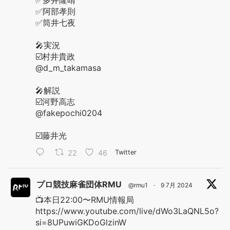
✅多井隆晴
✅阿部孝則
✅筒井七夜
🎤実況
☑️村井貴政
@d_m_takamasa
🎤解説
☑️河野高志
@fakepochi0204
☑️藤井光
22
46
Twitter
プロ競技麻雀団体RMU
@rmu1
·
9 7月 2024
📺本日22:00〜RMU情報局
https://www.youtube.com/live/dWo3LaQNL5o?
si=8UPuwiGKDoGlzinW