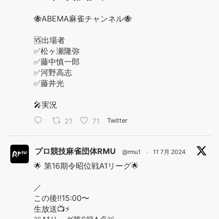
🐝ABEMA麻雀チャンネル🐝
🆚出場者
✅松ヶ瀬隆弥
✅藤中慎一郎
✅河野高志
✅藤井光
🎤実況
21
71
Twitter
プロ競技麻雀団体RMU
@rmu1
·
11 7月 2024
🌟 第16期令昭位戦A1リーグ🌟
／
この後‼️15:00〜
生放送📺⚡️