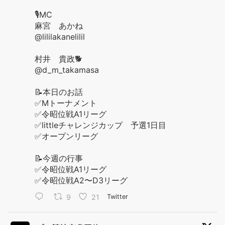
🎙️MC
麻宮 あかね
@lililakanelilil
村井 貴政🐕
@d_m_takamasa
📝本日のお話
✅Mトーナメント
✅令昭位戦A1リーグ
✅littleチャレンジカップ 予選1日目
✅オープンリーグ
📝今週の行事
✅令昭位戦A1リーグ
✅令昭位戦A2〜D3リーグ
9
21
Twitter