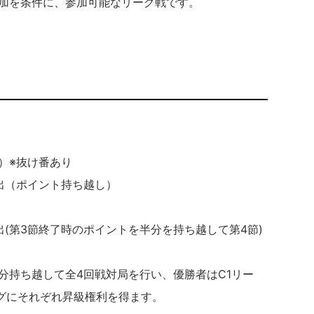
参加を条件に、参加可能なリーグ戦です。
。
戦）※抜け番あり
出（ポイント持ち越し）
出(第3節終了時のポイントを半分を持ち越して第4節)
分持ち越して全4回戦対局を行い、優勝者はC1リー
ーグにそれぞれ昇級権利を得ます。