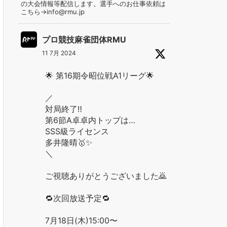
の大会情報等配信します。選手へのお仕事依頼は
こちら→info@rmu.jp
プロ競技麻雀団体RMU
11 7月 2024
🌟 第16期令昭位戦A1リーグ🌟
／
対局終了‼️
第6節A卓卓内トップは…
SSS級ライセンス
多井隆晴🥇✨
＼
ご視聴ありがとうございました🙇
🔁次回放送予定🔁
7月18日(木)15:00〜