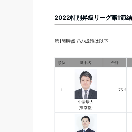
2022特別昇級リーグ第1節
第1節時点での成績は以下
順位
選手名
合計
1
75.2
中居康大
(東京都)