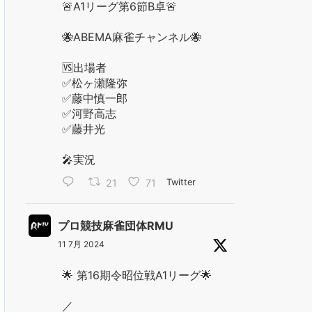
🚨A1リーグ第6節B卓🚨
🐝ABEMA麻雀チャンネル🐝
🆚出場者
✅松ヶ瀬隆弥
✅藤中慎一郎
✅河野高志
✅藤井光
🎤実況
21
71
Twitter
プロ競技麻雀団体RMU
11 7月 2024
🌟 第16期令昭位戦A1リーグ🌟
／