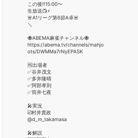
この後‼️15:00〜
生放送📺⚡️
🚨A1リーグ第6節A卓🚨
＼
🐝ABEMA麻雀チャンネル🐝
https://abema.tv/channels/mahjong/sl
ots/DWMMa7rNyEPASK
🆚出場者
✅谷井茂文
✅多井隆晴
✅阿部孝則
✅筒井七夜
🎤実況
☑️村井貴政
@d_m_takamasa
🎤解説