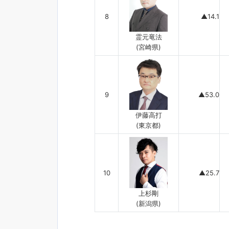
8
▲14.1
霊元竜法
(宮崎県)
9
▲53.0
伊藤高打
(東京都)
10
▲25.7
上杉剛
(新潟県)