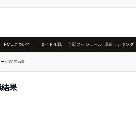
RMUについて
タイトル戦
年間スケジュール
成績ランキング
リーグ第1節結果
節結果