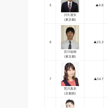
5
▲9.8
川久達矢
(東京都)
6
▲23.3
宮川祐樹
(東京都)
7
▲54.7
荒川真衣
(京都府)