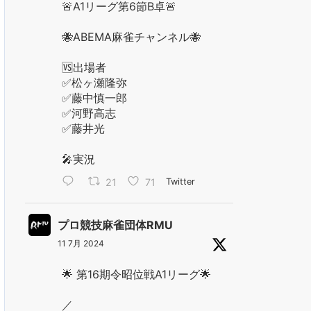
🚨A1リーグ第6節B卓🚨
🐝ABEMA麻雀チャンネル🐝
🆚出場者
✅松ヶ瀬隆弥
✅藤中慎一郎
✅河野高志
✅藤井光
🎤実況
21
71
Twitter
プロ競技麻雀団体RMU
11 7月 2024
🌟 第16期令昭位戦A1リーグ🌟
／