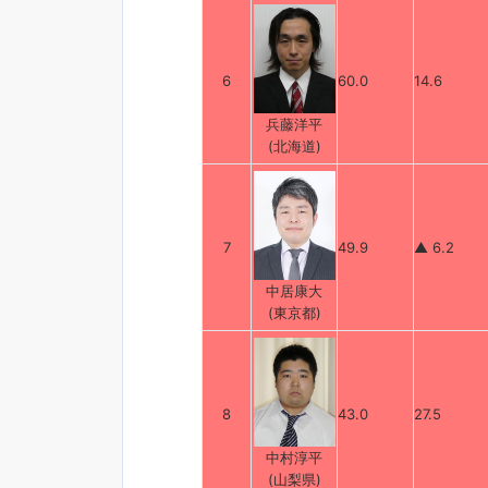
6
60.0
14.6
兵藤洋平
(北海道)
7
49.9
▲ 6.2
中居康大
(東京都)
8
43.0
27.5
中村淳平
(山梨県)