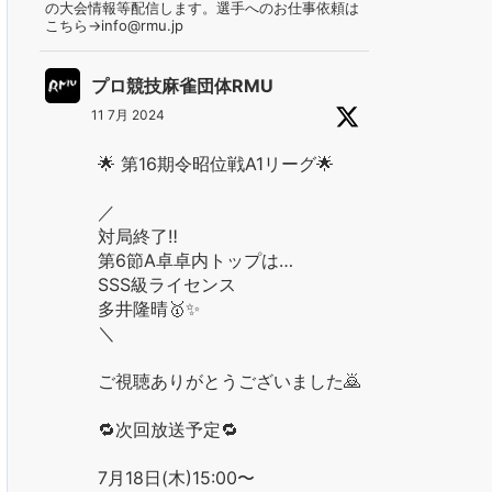
の大会情報等配信します。選手へのお仕事依頼は
こちら→info@rmu.jp
プロ競技麻雀団体RMU
11 7月 2024
🌟 第16期令昭位戦A1リーグ🌟
／
対局終了‼️
第6節A卓卓内トップは…
SSS級ライセンス
多井隆晴🥇✨
＼
ご視聴ありがとうございました🙇
🔁次回放送予定🔁
7月18日(木)15:00〜