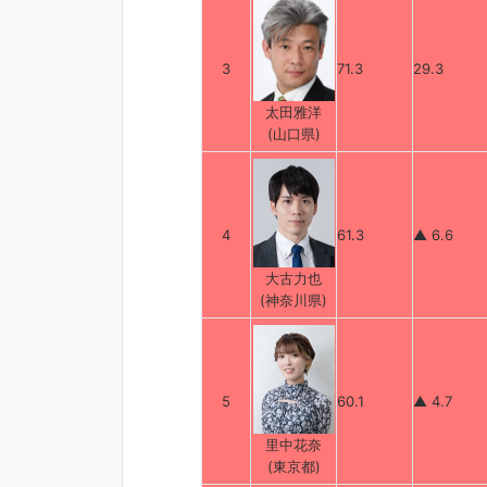
3
71.3
29.3
太田雅洋
(山口県)
4
61.3
▲ 6.6
大古力也
(神奈川県)
5
60.1
▲ 4.7
里中花奈
(東京都)