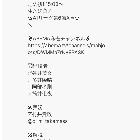
この後‼️15:00〜
生放送📺⚡️
🚨A1リーグ第6節A卓🚨
＼
🐝ABEMA麻雀チャンネル🐝
https://abema.tv/channels/mahjong/sl
ots/DWMMa7rNyEPASK
🆚出場者
✅谷井茂文
✅多井隆晴
✅阿部孝則
✅筒井七夜
🎤実況
☑️村井貴政
@d_m_takamasa
🎤解説