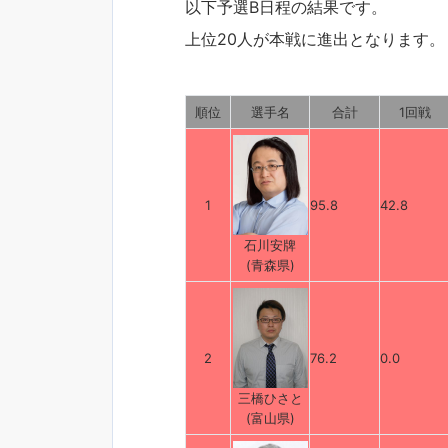
以下予選B日程の結果です。
上位20人が本戦に進出となります。
順位
選手名
合計
1回戦
1
95.8
42.8
石川安牌
(青森県)
2
76.2
0.0
三橋ひさと
(富山県)