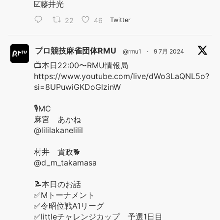
☑️藤井光
22
46
Twitter
プロ競技麻雀団体RMU
@rmu1
·
9 7月 2024
📺本日22:00〜RMU情報局
https://www.youtube.com/live/dWo3LaQNL5o?
si=8UPuwiGKDoGlzinW
🎙️MC
麻宮 あかね
@lililakanelilil
村井 貴政🐕
@d_m_takamasa
📝本日のお話
✅Mトーナメント
✅令昭位戦A1リーグ
✅littleチャレンジカップ 予選1日目