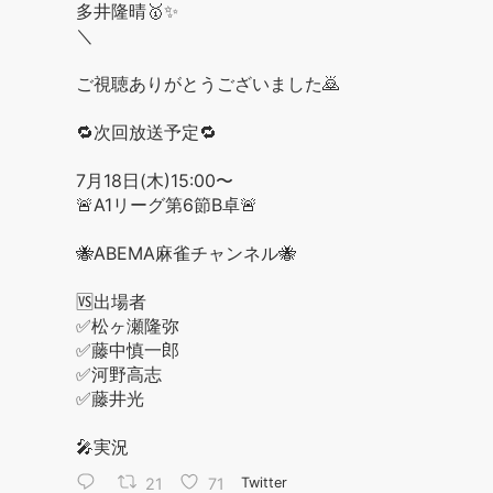
多井隆晴🥇✨
＼
ご視聴ありがとうございました🙇
🔁次回放送予定🔁
7月18日(木)15:00〜
🚨A1リーグ第6節B卓🚨
🐝ABEMA麻雀チャンネル🐝
🆚出場者
✅松ヶ瀬隆弥
✅藤中慎一郎
✅河野高志
✅藤井光
🎤実況
21
71
Twitter