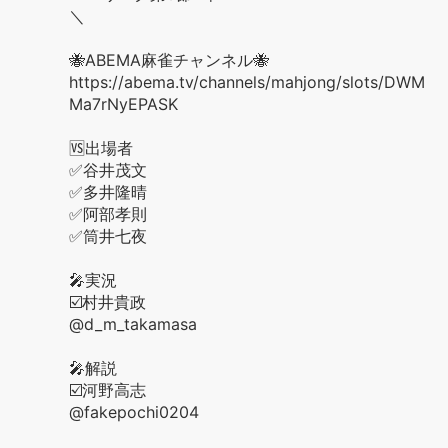
＼
🐝ABEMA麻雀チャンネル🐝
https://abema.tv/channels/mahjong/slots/DWM
Ma7rNyEPASK
🆚出場者
✅谷井茂文
✅多井隆晴
✅阿部孝則
✅筒井七夜
🎤実況
☑️村井貴政
@d_m_takamasa
🎤解説
☑️河野高志
@fakepochi0204