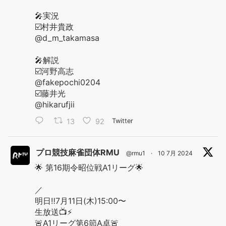
🎤実況
☑️村井貴政
@d_m_takamasa
🎤解説
☑️河野高志
@fakepochi0204
☑️藤井光
@hikarufjii
13
92
Twitter
プロ競技麻雀団体RMU
@rmu1
·
10 7月 2024
🌟 第16期令昭位戦A1リーグ🌟
／
明日‼️7月11日(木)15:00〜
生放送📺⚡️
🚨A1リーグ第6節A卓🚨