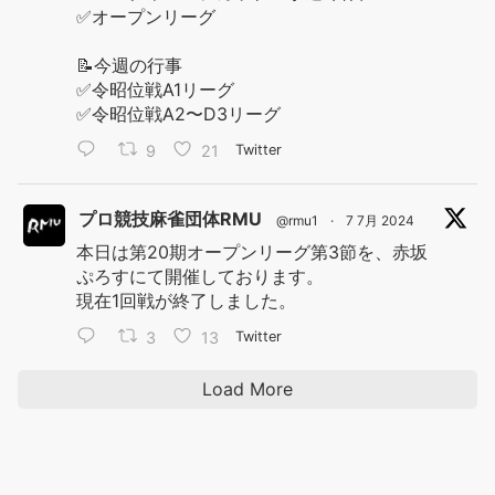
✅オープンリーグ
📝今週の行事
✅令昭位戦A1リーグ
✅令昭位戦A2〜D3リーグ
9
21
Twitter
プロ競技麻雀団体RMU
@rmu1
·
7 7月 2024
本日は第20期オープンリーグ第3節を、赤坂
ぷろすにて開催しております。
現在1回戦が終了しました。
3
13
Twitter
Load More