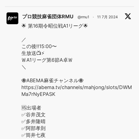
プロ競技麻雀団体RMU
@rmu1
·
11 7月 2024
🌟 第16期令昭位戦A1リーグ🌟
／
この後‼️15:00〜
生放送📺⚡️
🚨A1リーグ第6節A卓🚨
＼
🐝ABEMA麻雀チャンネル🐝
https://abema.tv/channels/mahjong/slots/DWM
Ma7rNyEPASK
🆚出場者
✅谷井茂文
✅多井隆晴
✅阿部孝則
✅筒井七夜