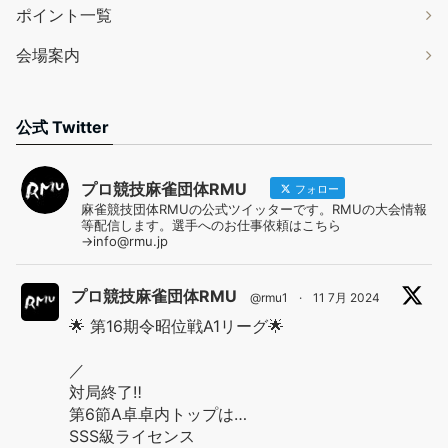
ポイント一覧
会場案内
公式 Twitter
プロ競技麻雀団体RMU
フォロー
麻雀競技団体RMUの公式ツイッターです。RMUの大会情報
等配信します。選手へのお仕事依頼はこちら
→info@rmu.jp
プロ競技麻雀団体RMU
@rmu1
·
11 7月 2024
🌟 第16期令昭位戦A1リーグ🌟
／
対局終了‼️
第6節A卓卓内トップは…
SSS級ライセンス