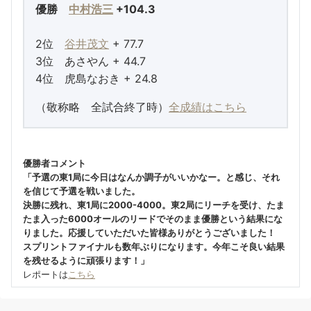
優勝
中村浩三
+104.3
2位
谷井茂文
+ 77.7
3位 あさやん + 44.7
4位 虎島なおき + 24.8
（敬称略 全試合終了時）
全成績はこちら
優勝者コメント
「予選の東1局に今日はなんか調子がいいかなー。と感じ、それ
を信じて予選を戦いました。
決勝に残れ、東1局に2000-4000。東2局にリーチを受け、たま
たま入った6000オールのリードでそのまま優勝という結果にな
りました。応援していただいた皆様ありがとうございました！
スプリントファイナルも数年ぶりになります。今年こそ良い結果
を残せるように頑張ります！」
レポートは
こちら