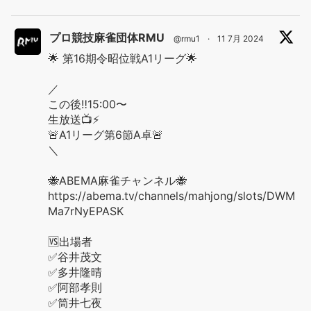
プロ競技麻雀団体RMU
@rmu1
·
11 7月 2024
🌟 第16期令昭位戦A1リーグ🌟
／
この後‼️15:00〜
生放送📺⚡️
🚨A1リーグ第6節A卓🚨
＼
🐝ABEMA麻雀チャンネル🐝
https://abema.tv/channels/mahjong/slots/DWM
Ma7rNyEPASK
🆚出場者
✅谷井茂文
✅多井隆晴
✅阿部孝則
✅筒井七夜