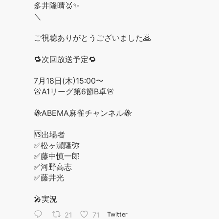
多井隆晴🥇✨
＼
ご視聴ありがとうございました🙇
🔁次回放送予定🔁
7月18日(木)15:00〜
🚨A1リーグ第6節B卓🚨
🐝ABEMA麻雀チャンネル🐝
🆚出場者
✅松ヶ瀬隆弥
✅藤中慎一郎
✅河野高志
✅藤井光
🎤実況
21
71
Twitter