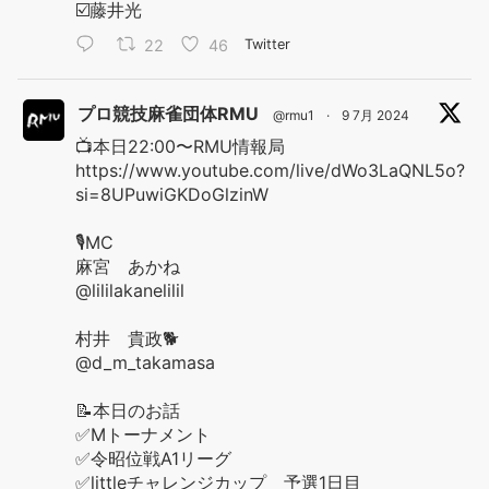
☑️藤井光
22
46
Twitter
プロ競技麻雀団体RMU
@rmu1
·
9 7月 2024
📺本日22:00〜RMU情報局
https://www.youtube.com/live/dWo3LaQNL5o?
si=8UPuwiGKDoGlzinW
🎙️MC
麻宮 あかね
@lililakanelilil
村井 貴政🐕
@d_m_takamasa
📝本日のお話
✅Mトーナメント
✅令昭位戦A1リーグ
✅littleチャレンジカップ 予選1日目