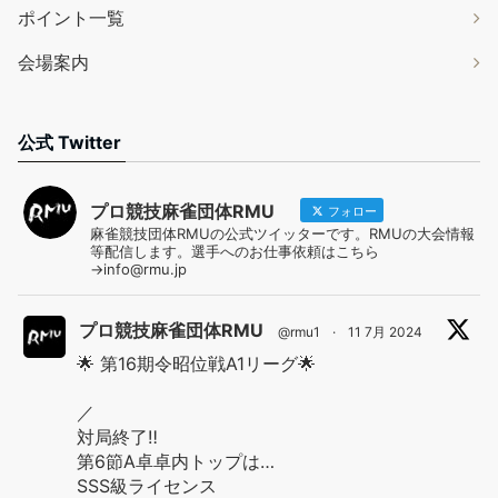
ポイント一覧
会場案内
公式 Twitter
プロ競技麻雀団体RMU
フォロー
麻雀競技団体RMUの公式ツイッターです。RMUの大会情報
等配信します。選手へのお仕事依頼はこちら
→info@rmu.jp
プロ競技麻雀団体RMU
@rmu1
·
11 7月 2024
🌟 第16期令昭位戦A1リーグ🌟
／
対局終了‼️
第6節A卓卓内トップは…
SSS級ライセンス