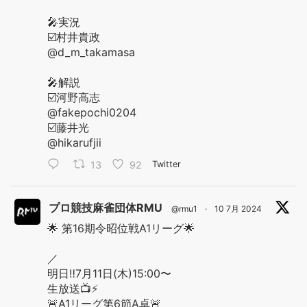
🎤実況
☑️村井貴政
@d_m_takamasa
🎤解説
☑️河野高志
@fakepochi0204
☑️藤井光
@hikarufjii
13
92
Twitter
プロ競技麻雀団体RMU
@rmu1
·
10 7月 2024
🌟 第16期令昭位戦A1リーグ🌟
／
明日‼️7月11日(木)15:00〜
生放送📺⚡️
🚨A1リーグ第6節A卓🚨