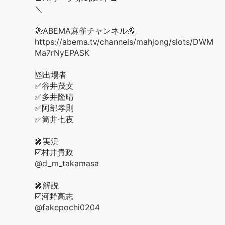
＼
🐝ABEMA麻雀チャンネル🐝
https://abema.tv/channels/mahjong/slots/DWM
Ma7rNyEPASK
🆚出場者
✅谷井茂文
✅多井隆晴
✅阿部孝則
✅筒井七夜
🎤実況
☑️村井貴政
@d_m_takamasa
🎤解説
☑️河野高志
@fakepochi0204