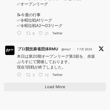
✅オープンリーグ
📝今週の行事
✅令昭位戦A1リーグ
✅令昭位戦A2〜D3リーグ
9
21
Twitter
プロ競技麻雀団体RMU
@rmu1
·
7 7月 2024
本日は第20期オープンリーグ第3節を、赤坂
ぷろすにて開催しております。
現在1回戦が終了しました。
3
13
Twitter
Load More