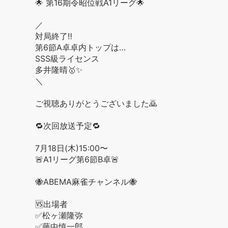
🌟 第16期令昭位戦A1リーグ🌟
／
対局終了‼️
第6節A卓卓内トップは…
SSS級ライセンス
多井隆晴🥇✨
＼
ご視聴ありがとうございました🙇
🔁次回放送予定🔁
7月18日(木)15:00〜
🚨A1リーグ第6節B卓🚨
🐝ABEMA麻雀チャンネル🐝
🆚出場者
✅松ヶ瀬隆弥
✅藤中慎一郎