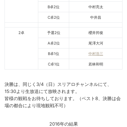
B卓2位
中村亮太
C卓2位
中井昌
2卓
予選2位
櫻井邦俊
A卓2位
尾澤大河
B卓1位
中村浩三
C卓1位
若林和明
決勝は、同じく3/4（日）スリアロチャンネルにて、
15:30より生放送にて放映されます。
皆様の観戦をお待ちしております。（ベスト8、決勝は会
場の都合により現地観戦不可）
2016年の結果