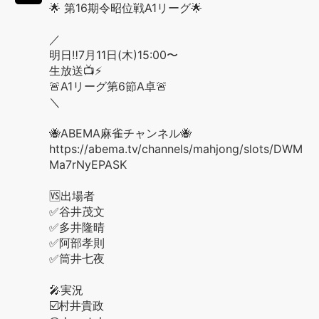
🌟 第16期令昭位戦A1リーグ🌟
／
明日‼️7月11日(木)15:00〜
生放送📺⚡️
🚨A1リーグ第6節A卓🚨
＼
🐝ABEMA麻雀チャンネル🐝
https://abema.tv/channels/mahjong/slots/DWM
Ma7rNyEPASK
🆚出場者
✅谷井茂文
✅多井隆晴
✅阿部孝則
✅筒井七夜
🎤実況
☑️村井貴政