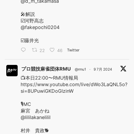
@d_m_takamasa
🎤解説
☑️河野高志
@fakepochi0204
☑️藤井光
22
46
Twitter
プロ競技麻雀団体RMU
@rmu1
·
9 7月 2024
📺本日22:00〜RMU情報局
https://www.youtube.com/live/dWo3LaQNL5o?
si=8UPuwiGKDoGlzinW
🎙️MC
麻宮 あかね
@lililakanelilil
村井 貴政🐕