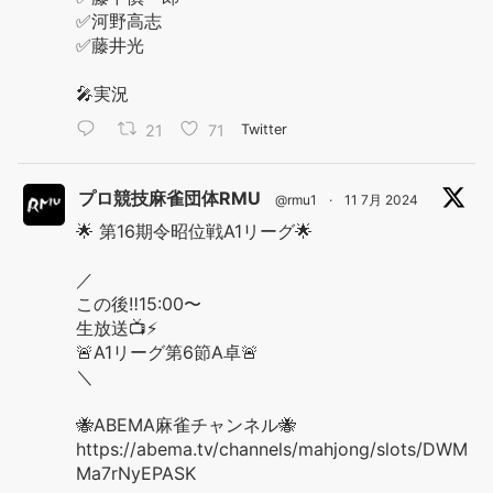
✅河野高志
✅藤井光
🎤実況
21
71
Twitter
プロ競技麻雀団体RMU
@rmu1
·
11 7月 2024
🌟 第16期令昭位戦A1リーグ🌟
／
この後‼️15:00〜
生放送📺⚡️
🚨A1リーグ第6節A卓🚨
＼
🐝ABEMA麻雀チャンネル🐝
https://abema.tv/channels/mahjong/slots/DWM
Ma7rNyEPASK