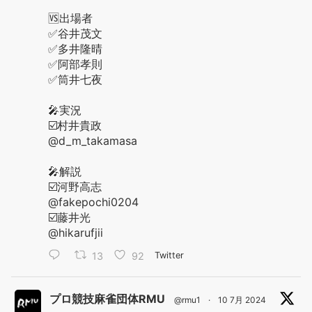
🆚出場者
✅谷井茂文
✅多井隆晴
✅阿部孝則
✅筒井七夜
🎤実況
☑️村井貴政
@d_m_takamasa
🎤解説
☑️河野高志
@fakepochi0204
☑️藤井光
@hikarufjii
13
92
Twitter
プロ競技麻雀団体RMU
@rmu1
·
10 7月 2024