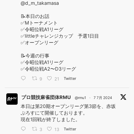
@d_m_takamasa
📝本日のお話
✅Mトーナメント
✅令昭位戦A1リーグ
✅littleチャレンジカップ 予選1日目
✅オープンリーグ
📝今週の行事
✅令昭位戦A1リーグ
✅令昭位戦A2〜D3リーグ
9
21
Twitter
プロ競技麻雀団体RMU
@rmu1
·
7 7月 2024
本日は第20期オープンリーグ第3節を、赤坂
ぷろすにて開催しております。
現在1回戦が終了しました。
3
13
Twitter