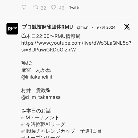
22
46
Twitter
プロ競技麻雀団体RMU
@rmu1
·
9 7月 2024
📺本日22:00〜RMU情報局
https://www.youtube.com/live/dWo3LaQNL5o?
si=8UPuwiGKDoGlzinW
🎙️MC
麻宮 あかね
@lililakanelilil
村井 貴政🐕
@d_m_takamasa
📝本日のお話
✅Mトーナメント
✅令昭位戦A1リーグ
✅littleチャレンジカップ 予選1日目
✅オープンリーグ