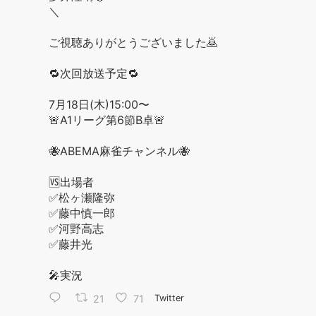
＼
ご視聴ありがとうございました🙇
🔁次回放送予定🔁
7月18日(木)15:00〜
🚨A1リーグ第6節B卓🚨
🐝ABEMA麻雀チャンネル🐝
🆚出場者
✅松ヶ瀬隆弥
✅藤中慎一郎
✅河野高志
✅藤井光
🎤実況
21
71
Twitter