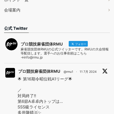
会場案内
公式 Twitter
プロ競技麻雀団体RMU
フォロー
麻雀競技団体RMUの公式ツイッターです。RMUの大会情報
等配信します。選手へのお仕事依頼はこちら
→info@rmu.jp
プロ競技麻雀団体RMU
@rmu1
·
11 7月 2024
🌟 第16期令昭位戦A1リーグ🌟
／
対局終了‼️
第6節A卓卓内トップは…
SSS級ライセンス
多井隆晴🥇✨