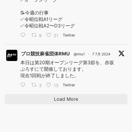
📝今週の行事
✅令昭位戦A1リーグ
✅令昭位戦A2〜D3リーグ
9
21
Twitter
プロ競技麻雀団体RMU
@rmu1
·
7 7月 2024
本日は第20期オープンリーグ第3節を、赤坂
ぷろすにて開催しております。
現在1回戦が終了しました。
3
13
Twitter
Load More