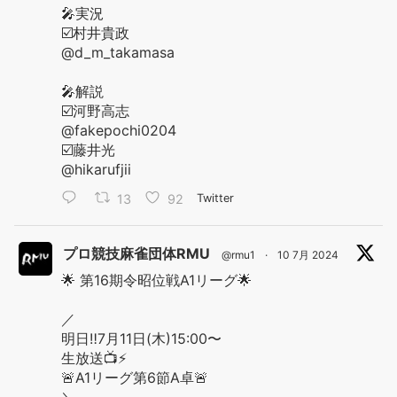
🎤実況
☑️村井貴政
@d_m_takamasa
🎤解説
☑️河野高志
@fakepochi0204
☑️藤井光
@hikarufjii
13
92
Twitter
プロ競技麻雀団体RMU
@rmu1
·
10 7月 2024
🌟 第16期令昭位戦A1リーグ🌟
／
明日‼️7月11日(木)15:00〜
生放送📺⚡️
🚨A1リーグ第6節A卓🚨