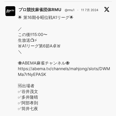
プロ競技麻雀団体RMU
@rmu1
·
11 7月 2024
🌟 第16期令昭位戦A1リーグ🌟
／
この後‼️15:00〜
生放送📺⚡️
🚨A1リーグ第6節A卓🚨
＼
🐝ABEMA麻雀チャンネル🐝
https://abema.tv/channels/mahjong/slots/DWM
Ma7rNyEPASK
🆚出場者
✅谷井茂文
✅多井隆晴
✅阿部孝則
✅筒井七夜