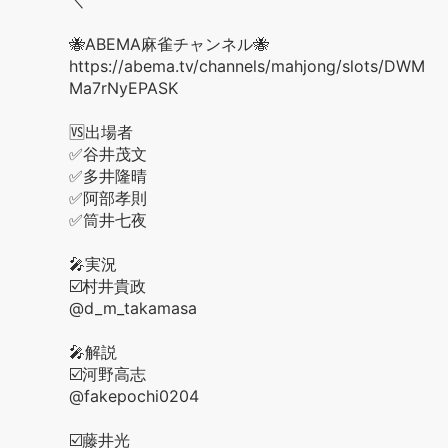
＼
🐝ABEMA麻雀チャンネル🐝
https://abema.tv/channels/mahjong/slots/DWM
Ma7rNyEPASK
🆚出場者
✅谷井茂文
✅多井隆晴
✅阿部孝則
✅筒井七夜
🎤実況
☑️村井貴政
@d_m_takamasa
🎤解説
☑️河野高志
@fakepochi0204
☑️藤井光