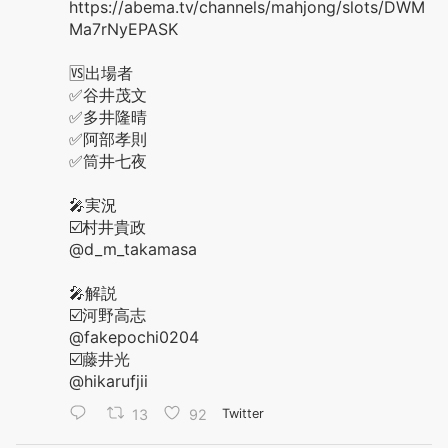
https://abema.tv/channels/mahjong/slots/DWM
Ma7rNyEPASK
🆚出場者
✅谷井茂文
✅多井隆晴
✅阿部孝則
✅筒井七夜
🎤実況
☑️村井貴政
@d_m_takamasa
🎤解説
☑️河野高志
@fakepochi0204
☑️藤井光
@hikarufjii
13
92
Twitter