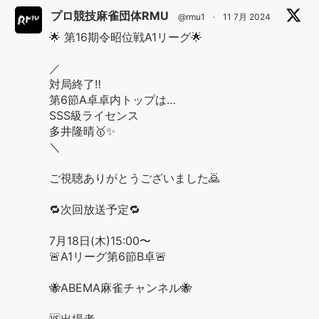
プロ競技麻雀団体RMU
@rmu1
·
11 7月 2024
🌟 第16期令昭位戦A1リーグ🌟
／
対局終了‼️
第6節A卓卓内トップは…
SSS級ライセンス
多井隆晴🥇✨
＼
ご視聴ありがとうございました🙇
🔁次回放送予定🔁
7月18日(木)15:00〜
🚨A1リーグ第6節B卓🚨
🐝ABEMA麻雀チャンネル🐝