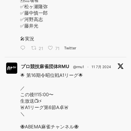
🆚出場者
✅松ヶ瀬隆弥
✅藤中慎一郎
✅河野高志
✅藤井光
🎤実況
21
71
Twitter
プロ競技麻雀団体RMU
@rmu1
·
11 7月 2024
🌟 第16期令昭位戦A1リーグ🌟
／
この後‼️15:00〜
生放送📺⚡️
🚨A1リーグ第6節A卓🚨
＼
🐝ABEMA麻雀チャンネル🐝