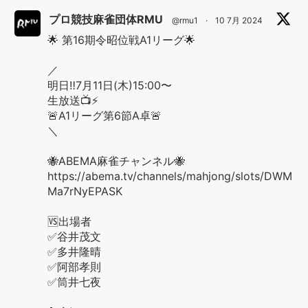
プロ競技麻雀団体RMU
@rmu1
·
10 7月 2024
🌟 第16期令昭位戦A1リーグ🌟
／
明日‼️7月11日(木)15:00〜
生放送📺⚡️
🚨A1リーグ第6節A卓🚨
＼
🐝ABEMA麻雀チャンネル🐝
https://abema.tv/channels/mahjong/slots/DWM
Ma7rNyEPASK
🆚出場者
✅谷井茂文
✅多井隆晴
✅阿部孝則
✅筒井七夜