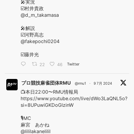
🎤実況
☑️村井貴政
@d_m_takamasa
🎤解説
☑️河野高志
@fakepochi0204
☑️藤井光
22
46
Twitter
プロ競技麻雀団体RMU
@rmu1
·
9 7月 2024
📺本日22:00〜RMU情報局
https://www.youtube.com/live/dWo3LaQNL5o?
si=8UPuwiGKDoGlzinW
🎙️MC
麻宮 あかね
@lililakanelilil