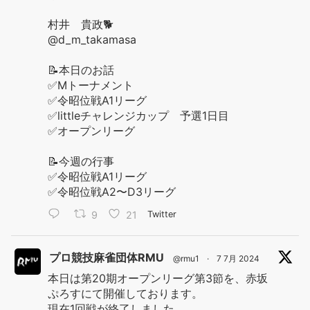
村井 貴政🐕
@d_m_takamasa
📝本日のお話
✅Mトーナメント
✅令昭位戦A1リーグ
✅littleチャレンジカップ 予選1日目
✅オープンリーグ
📝今週の行事
✅令昭位戦A1リーグ
✅令昭位戦A2〜D3リーグ
9
21
Twitter
プロ競技麻雀団体RMU
@rmu1
·
7 7月 2024
本日は第20期オープンリーグ第3節を、赤坂
ぷろすにて開催しております。
現在1回戦が終了しました。