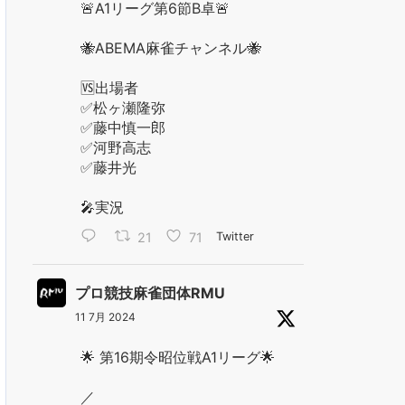
🚨A1リーグ第6節B卓🚨
🐝ABEMA麻雀チャンネル🐝
🆚出場者
✅松ヶ瀬隆弥
✅藤中慎一郎
✅河野高志
✅藤井光
🎤実況
21
71
Twitter
プロ競技麻雀団体RMU
11 7月 2024
🌟 第16期令昭位戦A1リーグ🌟
／