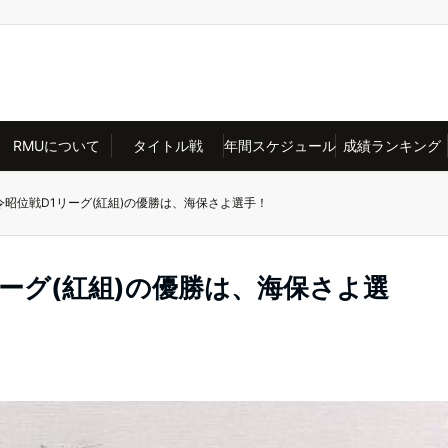
RMUについて
タイトル戦
年間スケジュール
成績ランキング
期令昭位戦D1リーグ(紅組)の優勝は、海保さよ選手！
リーグ(紅組)の優勝は、海保さよ選