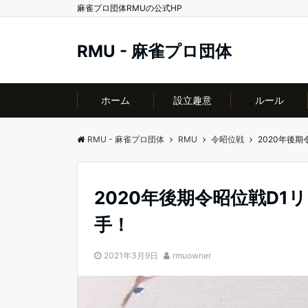
麻雀プロ団体RMUの公式HP
RMU - 麻雀プロ団体
ホーム
設立趣意
ルール
RMU - 麻雀プロ団体
RMU
令昭位戦
2020年後
2020年後期令昭位戦D1
手！
2021年3月9日
rmuowner