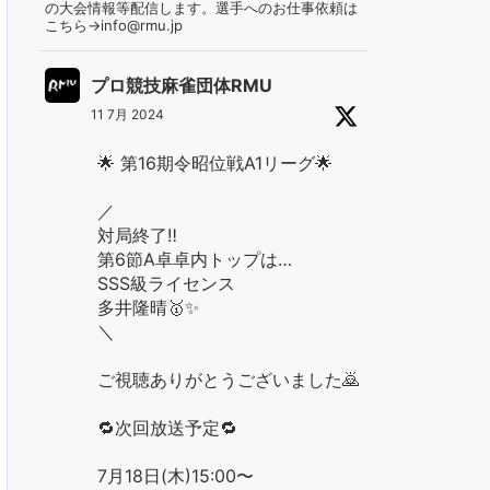
の大会情報等配信します。選手へのお仕事依頼は
こちら→info@rmu.jp
プロ競技麻雀団体RMU
11 7月 2024
🌟 第16期令昭位戦A1リーグ🌟
／
対局終了‼️
第6節A卓卓内トップは…
SSS級ライセンス
多井隆晴🥇✨
＼
ご視聴ありがとうございました🙇
🔁次回放送予定🔁
7月18日(木)15:00〜