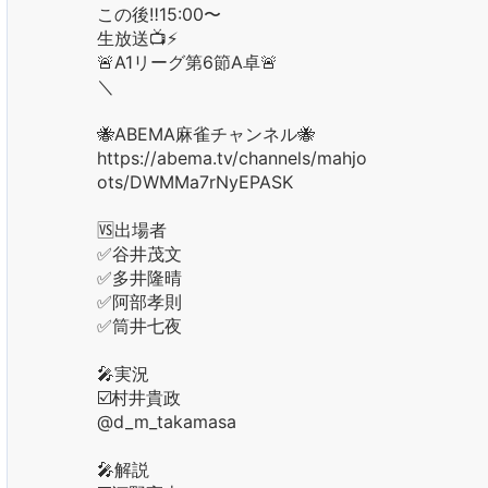
この後‼️15:00〜
生放送📺⚡️
🚨A1リーグ第6節A卓🚨
＼
🐝ABEMA麻雀チャンネル🐝
https://abema.tv/channels/mahjong/sl
ots/DWMMa7rNyEPASK
🆚出場者
✅谷井茂文
✅多井隆晴
✅阿部孝則
✅筒井七夜
🎤実況
☑️村井貴政
@d_m_takamasa
🎤解説