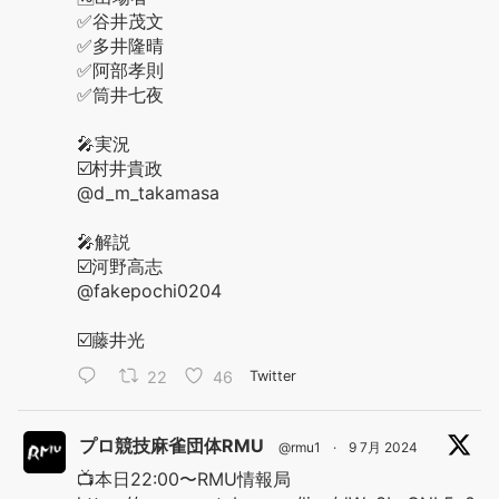
✅谷井茂文
✅多井隆晴
✅阿部孝則
✅筒井七夜
🎤実況
☑️村井貴政
@d_m_takamasa
🎤解説
☑️河野高志
@fakepochi0204
☑️藤井光
22
46
Twitter
プロ競技麻雀団体RMU
@rmu1
·
9 7月 2024
📺本日22:00〜RMU情報局