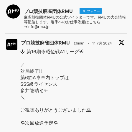
プロ競技麻雀団体RMU
フォロー
麻雀競技団体RMUの公式ツイッターです。RMUの大会情報
等配信します。選手へのお仕事依頼はこちら
→info@rmu.jp
プロ競技麻雀団体RMU
@rmu1
·
11 7月 2024
🌟 第16期令昭位戦A1リーグ🌟
／
対局終了‼️
第6節A卓卓内トップは…
SSS級ライセンス
多井隆晴🥇✨
＼
ご視聴ありがとうございました🙇
🔁次回放送予定🔁