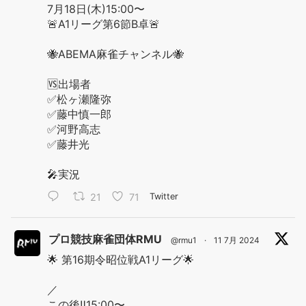
7月18日(木)15:00〜
🚨A1リーグ第6節B卓🚨
🐝ABEMA麻雀チャンネル🐝
🆚出場者
✅松ヶ瀬隆弥
✅藤中慎一郎
✅河野高志
✅藤井光
🎤実況
21
71
Twitter
プロ競技麻雀団体RMU
@rmu1
·
11 7月 2024
🌟 第16期令昭位戦A1リーグ🌟
／
この後‼️15:00〜