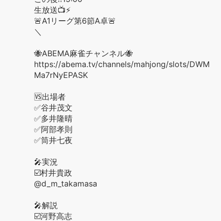
生放送📺⚡️
🚨A1リーグ第6節A卓🚨
＼
🐝ABEMA麻雀チャンネル🐝
https://abema.tv/channels/mahjong/slots/DWM
Ma7rNyEPASK
🆚出場者
✅谷井茂文
✅多井隆晴
✅阿部孝則
✅筒井七夜
🎤実況
☑️村井貴政
@d_m_takamasa
🎤解説
☑️河野高志