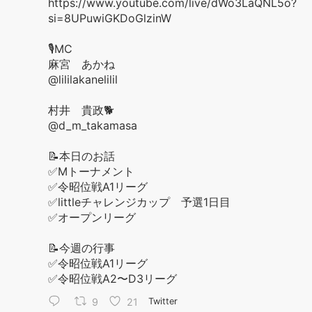
https://www.youtube.com/live/dWo3LaQNL5o?
si=8UPuwiGKDoGlzinW
🎙️MC
麻宮 あかね
@lililakanelilil
村井 貴政🐕
@d_m_takamasa
📝本日のお話
✅Mトーナメント
✅令昭位戦A1リーグ
✅littleチャレンジカップ 予選1日目
✅オープンリーグ
📝今週の行事
✅令昭位戦A1リーグ
✅令昭位戦A2〜D3リーグ
9
21
Twitter