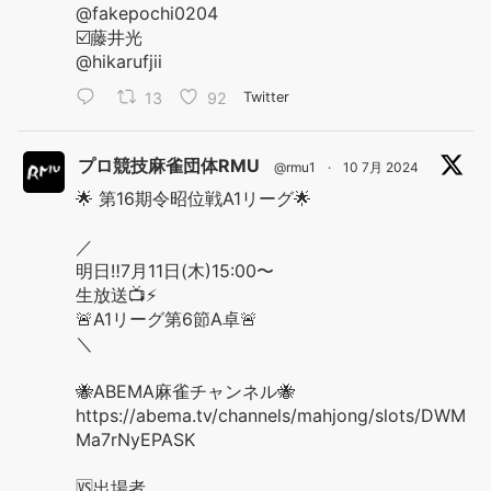
@fakepochi0204
☑️藤井光
@hikarufjii
13
92
Twitter
プロ競技麻雀団体RMU
@rmu1
·
10 7月 2024
🌟 第16期令昭位戦A1リーグ🌟
／
明日‼️7月11日(木)15:00〜
生放送📺⚡️
🚨A1リーグ第6節A卓🚨
＼
🐝ABEMA麻雀チャンネル🐝
https://abema.tv/channels/mahjong/slots/DWM
Ma7rNyEPASK
🆚出場者