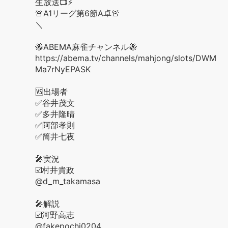
生放送📺⚡️
🚨A1リーグ第6節A卓🚨
＼
🐝ABEMA麻雀チャンネル🐝
https://abema.tv/channels/mahjong/slots/DWM
Ma7rNyEPASK
🆚出場者
✅谷井茂文
✅多井隆晴
✅阿部孝則
✅筒井七夜
🎤実況
☑️村井貴政
@d_m_takamasa
🎤解説
☑️河野高志
@fakepochi0204