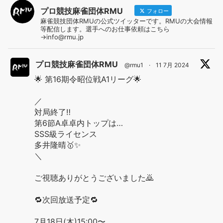
プロ競技麻雀団体RMU
フォロー
麻雀競技団体RMUの公式ツイッターです。RMUの大会情報
等配信します。選手へのお仕事依頼はこちら
→info@rmu.jp
プロ競技麻雀団体RMU
@rmu1
·
11 7月 2024
🌟 第16期令昭位戦A1リーグ🌟
／
対局終了‼️
第6節A卓卓内トップは…
SSS級ライセンス
多井隆晴🥇✨
＼
ご視聴ありがとうございました🙇
🔁次回放送予定🔁
7月18日(木)15:00〜