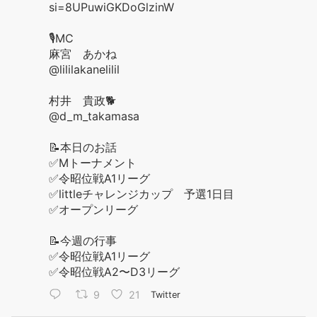
si=8UPuwiGKDoGlzinW
🎙️MC
麻宮 あかね
@lililakanelilil
村井 貴政🐕
@d_m_takamasa
📝本日のお話
✅Mトーナメント
✅令昭位戦A1リーグ
✅littleチャレンジカップ 予選1日目
✅オープンリーグ
📝今週の行事
✅令昭位戦A1リーグ
✅令昭位戦A2〜D3リーグ
9
21
Twitter