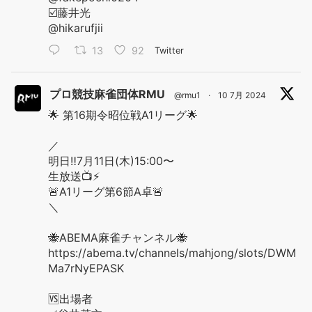
☑️藤井光
@hikarufjii
13
92
Twitter
プロ競技麻雀団体RMU
@rmu1
·
10 7月 2024
🌟 第16期令昭位戦A1リーグ🌟
／
明日‼️7月11日(木)15:00〜
生放送📺⚡️
🚨A1リーグ第6節A卓🚨
＼
🐝ABEMA麻雀チャンネル🐝
https://abema.tv/channels/mahjong/slots/DWM
Ma7rNyEPASK
🆚出場者