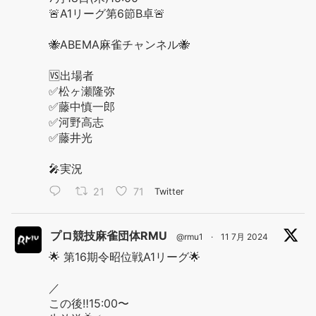
🚨A1リーグ第6節B卓🚨
🐝ABEMA麻雀チャンネル🐝
🆚出場者
✅松ヶ瀬隆弥
✅藤中慎一郎
✅河野高志
✅藤井光
🎤実況
21
71
Twitter
プロ競技麻雀団体RMU
@rmu1
·
11 7月 2024
🌟 第16期令昭位戦A1リーグ🌟
／
この後‼️15:00〜