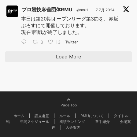
プロ競技麻雀団体RMU
@rmu1
·
7 7月 2024
本日は第20期オープンリーグ第3節を、赤坂
ぷろすにて開催しております。
現在1回戦が終了しました。
3
13
Twitter
Load More
Page Top
ホーム
設立趣意
ルール
RMUについて
タイトル
戦
年間スケジュール
成績ランキング
選手紹介
会場案
内
入会案内