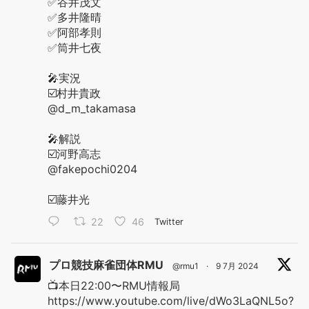
✅谷井茂文
✅多井隆晴
✅阿部孝則
✅筒井七夜
🎤実況
☑️村井貴政
@d_m_takamasa
🎤解説
☑️河野高志
@fakepochi0204
☑️藤井光
22
46
Twitter
プロ競技麻雀団体RMU
@rmu1
·
9 7月 2024
📺本日22:00〜RMU情報局
https://www.youtube.com/live/dWo3LaQNL5o?