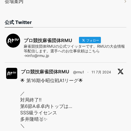
会場案内
公式 Twitter
プロ競技麻雀団体RMU
フォロー
麻雀競技団体RMUの公式ツイッターです。RMUの大会情報
等配信します。選手へのお仕事依頼はこちら
→info@rmu.jp
プロ競技麻雀団体RMU
@rmu1
·
11 7月 2024
🌟 第16期令昭位戦A1リーグ🌟
／
対局終了‼️
第6節A卓卓内トップは…
SSS級ライセンス
多井隆晴🥇✨
＼