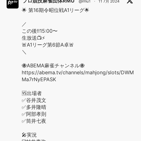
プロ競技麻雀団体RMU
@rmu1
·
11 7月 2024
🌟 第16期令昭位戦A1リーグ🌟
／
この後‼️15:00〜
生放送📺⚡️
🚨A1リーグ第6節A卓🚨
＼
🐝ABEMA麻雀チャンネル🐝
https://abema.tv/channels/mahjong/slots/DWM
Ma7rNyEPASK
🆚出場者
✅谷井茂文
✅多井隆晴
✅阿部孝則
✅筒井七夜
🎤実況