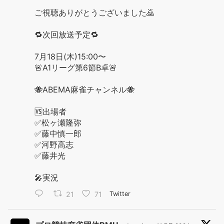
ご視聴ありがとうございました🙇
🔁次回放送予定🔁
7月18日(木)15:00〜
🚨A1リーグ第6節B卓🚨
🐝ABEMA麻雀チャンネル🐝
🆚出場者
✅松ヶ瀬隆弥
✅藤中慎一郎
✅河野高志
✅藤井光
🎤実況
21
71
Twitter