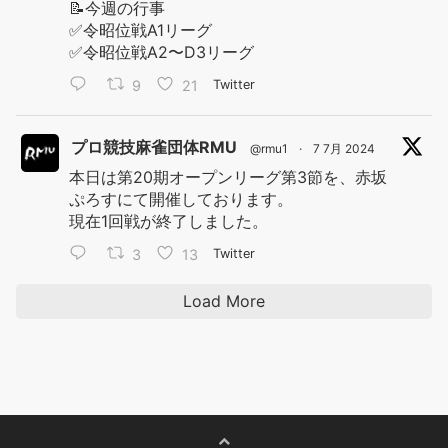
📝今週の行事
✅令昭位戦A1リーグ
✅令昭位戦A2〜D3リーグ
9
21
Twitter
プロ競技麻雀団体RMU
@rmu1
·
7 7月 2024
本日は第20期オープンリーグ第3節を、赤坂
ぷろすにて開催しております。
現在1回戦が終了しました。
3
13
Twitter
Load More