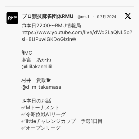
プロ競技麻雀団体RMU
@rmu1
·
9 7月 2024
📺本日22:00〜RMU情報局
https://www.youtube.com/live/dWo3LaQNL5o?
si=8UPuwiGKDoGlzinW
🎙️MC
麻宮 あかね
@lililakanelilil
村井 貴政🐕
@d_m_takamasa
📝本日のお話
✅Mトーナメント
✅令昭位戦A1リーグ
✅littleチャレンジカップ 予選1日目
✅オープンリーグ