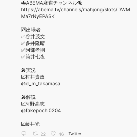
🐝ABEMA麻雀チャンネル🐝
https://abema.tv/channels/mahjong/slots/DWM
Ma7rNyEPASK
🆚出場者
✅谷井茂文
✅多井隆晴
✅阿部孝則
✅筒井七夜
🎤実況
☑️村井貴政
@d_m_takamasa
🎤解説
☑️河野高志
@fakepochi0204
☑️藤井光
22
46
Twitter