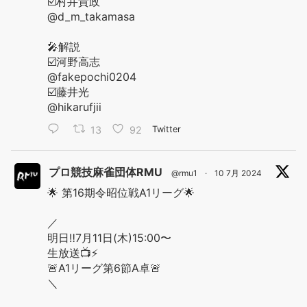
☑️村井貴政
@d_m_takamasa
🎤解説
☑️河野高志
@fakepochi0204
☑️藤井光
@hikarufjii
13
92
Twitter
プロ競技麻雀団体RMU
@rmu1
·
10 7月 2024
🌟 第16期令昭位戦A1リーグ🌟
／
明日‼️7月11日(木)15:00〜
生放送📺⚡️
🚨A1リーグ第6節A卓🚨
＼