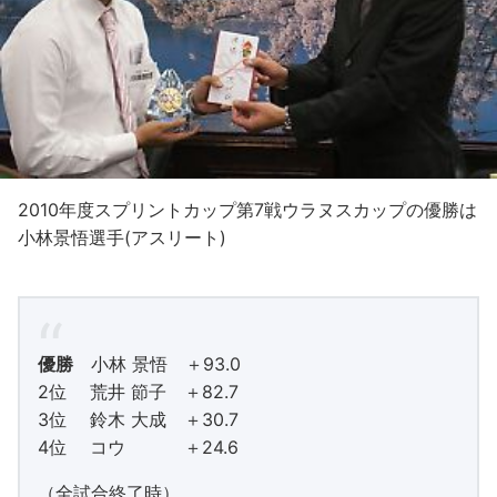
2010年度スプリントカップ第7戦ウラヌスカップの優勝は
小林景悟選手(アスリート)
優勝
小林 景悟 ＋93.0
2位 荒井 節子 ＋82.7
3位 鈴木 大成 ＋30.7
4位 コウ ＋24.6
（全試合終了時）