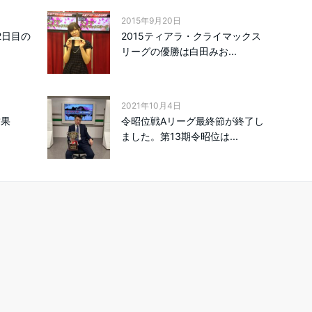
2015年9月20日
2日目の
2015ティアラ・クライマックス
リーグの優勝は白田みお...
2021年10月4日
結果
令昭位戦Aリーグ最終節が終了し
ました。第13期令昭位は...