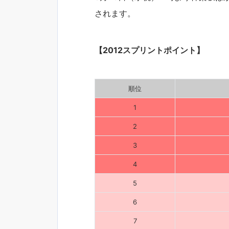
されます。
【2012スプリントポイント】
順位
1
2
3
4
5
6
7