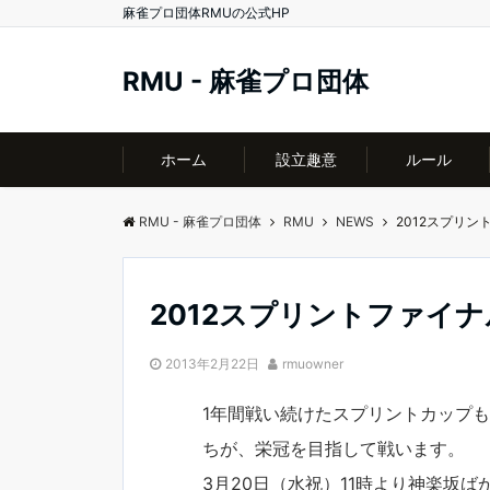
麻雀プロ団体RMUの公式HP
RMU - 麻雀プロ団体
ホーム
設立趣意
ルール
RMU - 麻雀プロ団体
RMU
NEWS
2012スプリ
2012スプリントファイ
2013年2月22日
rmuowner
1年間戦い続けたスプリントカップ
ちが、栄冠を目指して戦います。
3月20日（水祝）11時より神楽坂ば