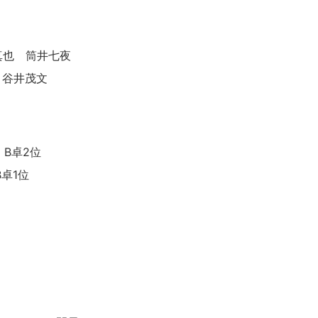
。
真也 筒井七夜
 谷井茂文
B卓2位
卓1位
）
）