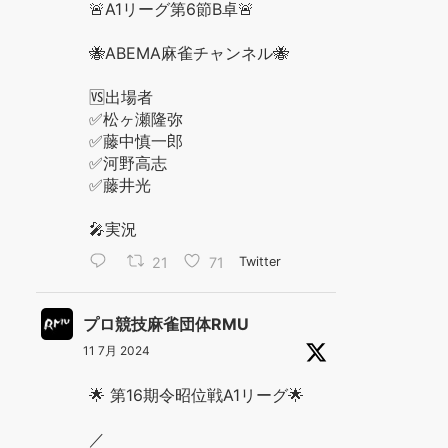
🚨A1リーグ第6節B卓🚨
🐝ABEMA麻雀チャンネル🐝
🆚出場者
✅松ヶ瀬隆弥
✅藤中慎一郎
✅河野高志
✅藤井光
🎤実況
21
71
Twitter
プロ競技麻雀団体RMU
11 7月 2024
🌟 第16期令昭位戦A1リーグ🌟
／