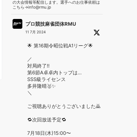
の大会情報等配信します。選手へのお仕事依頼は
こちら→info@rmu.jp
プロ競技麻雀団体RMU
11 7月 2024
🌟 第16期令昭位戦A1リーグ🌟
／
対局終了‼️
第6節A卓卓内トップは…
SSS級ライセンス
多井隆晴🥇✨
＼
ご視聴ありがとうございました🙇
🔁次回放送予定🔁
7月18日(木)15:00〜