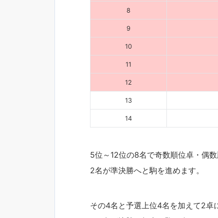
8
9
10
11
12
13
14
5位～12位の8名で奇数順位卓・偶
2名が準決勝へと駒を進めます。
その4名と予選上位4名を加えて2卓