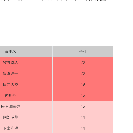
選手名
合計
牧野卓人
22
板倉浩一
22
臼井大樹
19
仲川翔
15
松ヶ瀬隆弥
15
阿部孝則
14
下出和洋
14