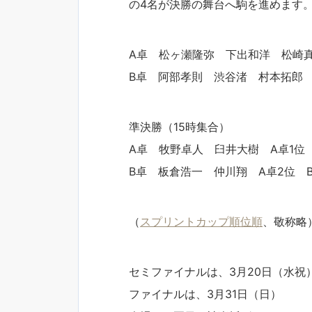
の4名が決勝の舞台へ駒を進めます
A卓 松ヶ瀬隆弥 下出和洋 松崎
B卓 阿部孝則 渋谷渚 村本拓郎
準決勝（15時集合）
A卓 牧野卓人 臼井大樹 A卓1位 
B卓 板倉浩一 仲川翔 A卓2位 B
（
スプリントカップ順位順
、敬称略
セミファイナルは、3月20日（水祝
ファイナルは、3月31日（日）