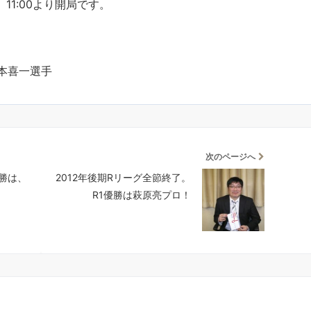
1:00より開局です。
寺本喜一選手
次のページへ
勝は、
2012年後期Rリーグ全節終了。
R1優勝は萩原亮プロ！