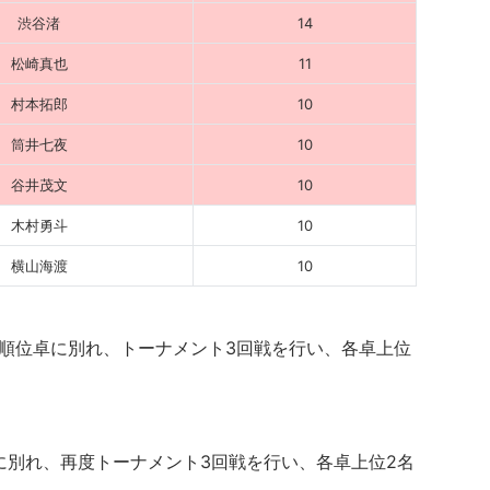
渋谷渚
14
松崎真也
11
村本拓郎
10
筒井七夜
10
谷井茂文
10
木村勇斗
10
横山海渡
10
数順位卓に別れ、トーナメント3回戦を行い、各卓上位
に別れ、再度トーナメント3回戦を行い、各卓上位2名