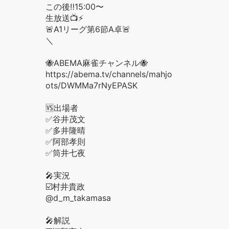
この後‼️15:00〜
生放送📺⚡️
🚨A1リーグ第6節A卓🚨
＼
🐝ABEMA麻雀チャンネル🐝
https://abema.tv/channels/mahjong/sl
ots/DWMMa7rNyEPASK
🆚出場者
✅谷井茂文
✅多井隆晴
✅阿部孝則
✅筒井七夜
🎤実況
☑️村井貴政
@d_m_takamasa
🎤解説