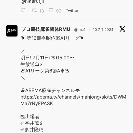
@hikarufjii
13
92
Twitter
プロ競技麻雀団体RMU
@rmu1
·
10 7月 2024
🌟 第16期令昭位戦A1リーグ🌟
／
明日‼️7月11日(木)15:00〜
生放送📺⚡️
🚨A1リーグ第6節A卓🚨
＼
🐝ABEMA麻雀チャンネル🐝
https://abema.tv/channels/mahjong/slots/DWM
Ma7rNyEPASK
🆚出場者
✅谷井茂文
✅多井隆晴