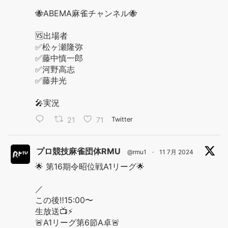
🐝ABEMA麻雀チャンネル🐝
🆚出場者
✅松ヶ瀬隆弥
✅藤中慎一郎
✅河野高志
✅藤井光
🎤実況
21
71
Twitter
プロ競技麻雀団体RMU
@rmu1
·
11 7月 2024
🌟 第16期令昭位戦A1リーグ🌟
／
この後‼️15:00〜
生放送📺⚡️
🚨A1リーグ第6節A卓🚨