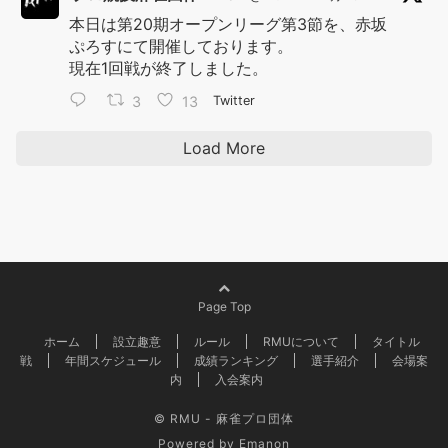
本日は第20期オープンリーグ第3節を、赤坂
ぷろすにて開催しております。
現在1回戦が終了しました。
3
13
Twitter
Load More
Page Top
ホーム
設立趣意
ルール
RMUについて
タイトル
戦
年間スケジュール
成績ランキング
選手紹介
会場案
内
入会案内
© RMU - 麻雀プロ団体
Powered by
Emanon