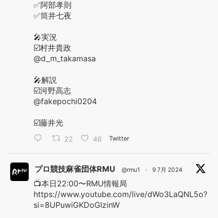
✅阿部孝則
✅筒井七夜
🎤実況
☑️村井貴政
@d_m_takamasa
🎤解説
☑️河野高志
@fakepochi0204
☑️藤井光
22
46
Twitter
プロ競技麻雀団体RMU
@rmu1
·
9 7月 2024
📺本日22:00〜RMU情報局
https://www.youtube.com/live/dWo3LaQNL5o?
si=8UPuwiGKDoGlzinW