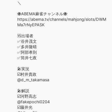
＼
🐝ABEMA麻雀チャンネル🐝
https://abema.tv/channels/mahjong/slots/DWM
Ma7rNyEPASK
🆚出場者
✅谷井茂文
✅多井隆晴
✅阿部孝則
✅筒井七夜
🎤実況
☑️村井貴政
@d_m_takamasa
🎤解説
☑️河野高志
@fakepochi0204
☑️藤井光