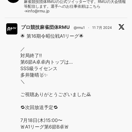
麻雀競技団体RMUの公式ツイッターです。RMUの大会情報
等配信します。選手へのお仕事依頼はこちら
→info@rmu.jp
プロ競技麻雀団体RMU
@rmu1
·
11 7月 2024
🌟 第16期令昭位戦A1リーグ🌟
／
対局終了‼️
第6節A卓卓内トップは…
SSS級ライセンス
多井隆晴🥇✨
＼
ご視聴ありがとうございました🙇
🔁次回放送予定🔁
7月18日(木)15:00〜
🚨A1リーグ第6節B卓🚨