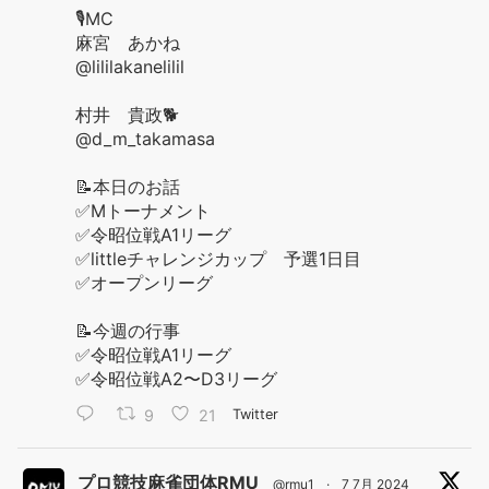
🎙️MC
麻宮 あかね
@lililakanelilil
村井 貴政🐕
@d_m_takamasa
📝本日のお話
✅Mトーナメント
✅令昭位戦A1リーグ
✅littleチャレンジカップ 予選1日目
✅オープンリーグ
📝今週の行事
✅令昭位戦A1リーグ
✅令昭位戦A2〜D3リーグ
9
21
Twitter
プロ競技麻雀団体RMU
@rmu1
·
7 7月 2024