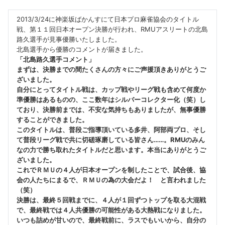
2013/3/24に神楽坂ばかんすにて日本プロ麻雀協会のタイトル
戦、第１１回日本オープン決勝が行われ、RMUアスリートの北島
路久選手が見事優勝いたしました。
北島選手から優勝のコメントが届きました。
「北島路久選手コメント」
まずは、決勝までの間たくさんの方々にご声援頂きありがとうご
ざいました。
自分にとってタイトル戦は、カップ戦やリーグ戦も含めて何度か
準優勝はあるものの、ここ数年はシルバーコレクター化（笑）し
ており、決勝前までは、不安な気持ちもありましたが、無事優勝
することができました。
このタイトルは、普段ご指導頂いている多井、阿部両プロ、そし
て普段リーグ戦で共に切磋琢磨している皆さん……。RMUのみん
なの力で勝ち取れたタイトルだと思います。本当にありがとうご
ざいました。
これでＲＭＵの４人が日本オープンを制したことで、試合後、協
会の人たちにまるで、ＲＭＵの為の大会だよ！ と言われました
（笑）
決勝は、最終５回戦までに、４人が１回ずつトップを取る大混戦
で、最終戦では４人共優勝の可能性がある大熱戦になりました。
いつも詰めが甘いので、最終戦前に、ラスでもいいから、自分の