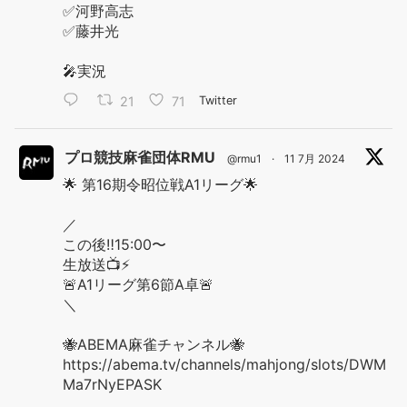
✅河野高志
✅藤井光
🎤実況
21
71
Twitter
プロ競技麻雀団体RMU
@rmu1
·
11 7月 2024
🌟 第16期令昭位戦A1リーグ🌟
／
この後‼️15:00〜
生放送📺⚡️
🚨A1リーグ第6節A卓🚨
＼
🐝ABEMA麻雀チャンネル🐝
https://abema.tv/channels/mahjong/slots/DWM
Ma7rNyEPASK