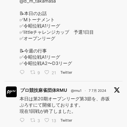
@d_m_takamasa
📝本日のお話
✅Mトーナメント
✅令昭位戦A1リーグ
✅littleチャレンジカップ 予選1日目
✅オープンリーグ
📝今週の行事
✅令昭位戦A1リーグ
✅令昭位戦A2〜D3リーグ
9
21
Twitter
プロ競技麻雀団体RMU
@rmu1
·
7 7月 2024
本日は第20期オープンリーグ第3節を、赤坂
ぷろすにて開催しております。
現在1回戦が終了しました。
3
13
Twitter