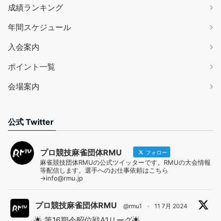
成績ランキング
年間スケジュール
入会案内
ポイント一覧
会場案内
公式 Twitter
プロ競技麻雀団体RMU
フォロー
麻雀競技団体RMUの公式ツイッターです。RMUの大会情報
等配信します。選手へのお仕事依頼はこちら
→info@rmu.jp
プロ競技麻雀団体RMU
@rmu1
·
11 7月 2024
🌟 第16期令昭位戦A1リーグ🌟