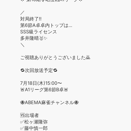
／
対局終了‼️
第6節A卓卓内トップは…
SSS級ライセンス
多井隆晴🥇✨
＼
ご視聴ありがとうございました🙇
🔁次回放送予定🔁
7月18日(木)15:00〜
🚨A1リーグ第6節B卓🚨
🐝ABEMA麻雀チャンネル🐝
🆚出場者
✅松ヶ瀬隆弥
✅藤中慎一郎