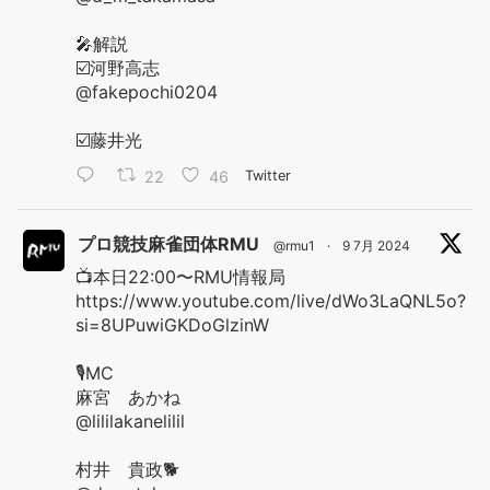
🎤解説
☑️河野高志
@fakepochi0204
☑️藤井光
22
46
Twitter
プロ競技麻雀団体RMU
@rmu1
·
9 7月 2024
📺本日22:00〜RMU情報局
https://www.youtube.com/live/dWo3LaQNL5o?
si=8UPuwiGKDoGlzinW
🎙️MC
麻宮 あかね
@lililakanelilil
村井 貴政🐕