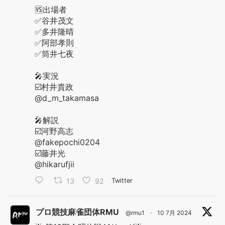
🆚出場者
✅谷井茂文
✅多井隆晴
✅阿部孝則
✅筒井七夜
🎤実況
☑️村井貴政
@d_m_takamasa
🎤解説
☑️河野高志
@fakepochi0204
☑️藤井光
@hikarufjii
13
92
Twitter
プロ競技麻雀団体RMU
@rmu1
·
10 7月 2024