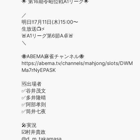
🌟 第16期令昭位戦A1リーグ🌟
／
明日‼️7月11日(木)15:00〜
生放送📺⚡️
🚨A1リーグ第6節A卓🚨
＼
🐝ABEMA麻雀チャンネル🐝
https://abema.tv/channels/mahjong/slots/DWM
Ma7rNyEPASK
🆚出場者
✅谷井茂文
✅多井隆晴
✅阿部孝則
✅筒井七夜
🎤実況
☑️村井貴政
@d_m_takamasa