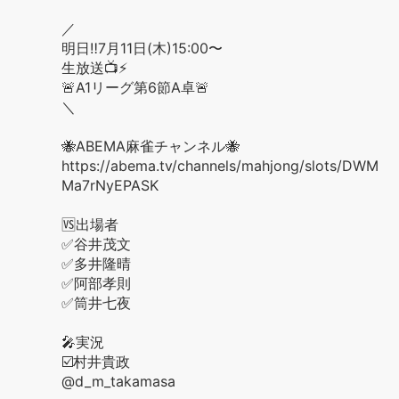
／
明日‼️7月11日(木)15:00〜
生放送📺⚡️
🚨A1リーグ第6節A卓🚨
＼
🐝ABEMA麻雀チャンネル🐝
https://abema.tv/channels/mahjong/slots/DWM
Ma7rNyEPASK
🆚出場者
✅谷井茂文
✅多井隆晴
✅阿部孝則
✅筒井七夜
🎤実況
☑️村井貴政
@d_m_takamasa