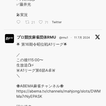
✅藤井光
🎤実況
21
71
Twitter
プロ競技麻雀団体RMU
@rmu1
·
11 7月 2024
🌟 第16期令昭位戦A1リーグ🌟
／
この後‼️15:00〜
生放送📺⚡️
🚨A1リーグ第6節A卓🚨
＼
🐝ABEMA麻雀チャンネル🐝
https://abema.tv/channels/mahjong/slots/DWM
Ma7rNyEPASK