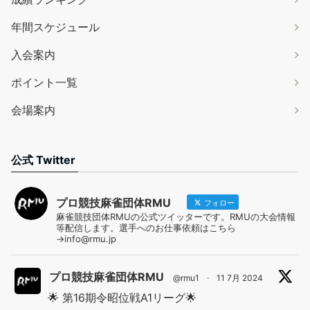
年間スケジュール
入会案内
ポイント一覧
会場案内
公式 Twitter
プロ競技麻雀団体RMU
フォロー
麻雀競技団体RMUの公式ツイッターです。RMUの大会情報
等配信します。選手へのお仕事依頼はこちら
→info@rmu.jp
プロ競技麻雀団体RMU
@rmu1
·
11 7月 2024
🌟 第16期令昭位戦A1リーグ🌟