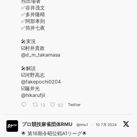
🆚出場者
✅谷井茂文
✅多井隆晴
✅阿部孝則
✅筒井七夜
🎤実況
☑️村井貴政
@d_m_takamasa
🎤解説
☑️河野高志
@fakepochi0204
☑️藤井光
@hikarufjii
13
92
Twitter
プロ競技麻雀団体RMU
@rmu1
·
10 7月 2024
🌟 第16期令昭位戦A1リーグ🌟