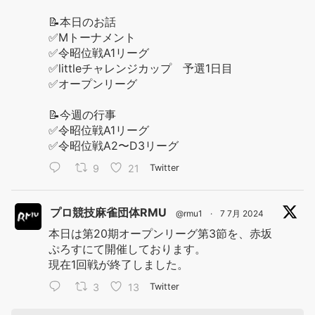
📝本日のお話
✅Mトーナメント
✅令昭位戦A1リーグ
✅littleチャレンジカップ 予選1日目
✅オープンリーグ
📝今週の行事
✅令昭位戦A1リーグ
✅令昭位戦A2〜D3リーグ
9
21
Twitter
プロ競技麻雀団体RMU
@rmu1
·
7 7月 2024
本日は第20期オープンリーグ第3節を、赤坂
ぷろすにて開催しております。
現在1回戦が終了しました。
3
13
Twitter