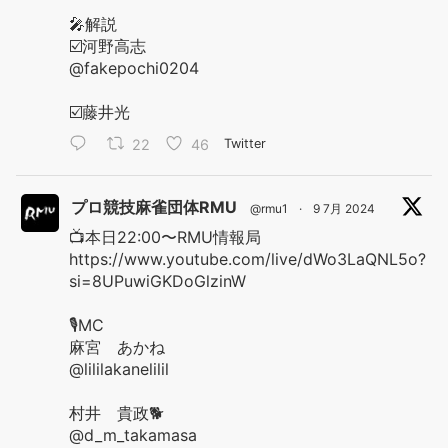
🎤解説
☑️河野高志
@fakepochi0204
☑️藤井光
22
46
Twitter
プロ競技麻雀団体RMU
@rmu1
·
9 7月 2024
📺本日22:00〜RMU情報局
https://www.youtube.com/live/dWo3LaQNL5o?
si=8UPuwiGKDoGlzinW
🎙️MC
麻宮 あかね
@lililakanelilil
村井 貴政🐕
@d_m_takamasa