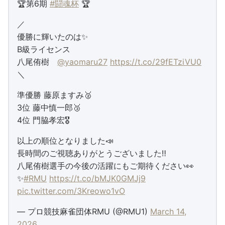
🏆第6期
#闘魂杯
🏆
／
優勝に輝いたのは✨
B級ライセンス
八尾侑樹
@yaomaru27
https://t.co/29fETziVU0
＼
準優勝 藤原ますみ🥈
3位 藤中慎一郎🥉
4位 門脇孝宏🎖️
以上の順位となりました📣
長時間のご視聴ありがとうございました‼️
八尾侑樹選手の今後の活躍にもご期待ください👀
✨
#RMU
https://t.co/bMJK0GMJj9
pic.twitter.com/3Kreowo1vO
— プロ競技麻雀団体RMU (@RMU1)
March 14,
2026