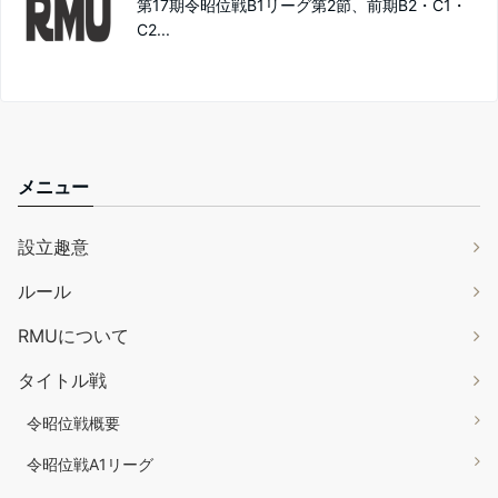
第17期令昭位戦B1リーグ第2節、前期B2・C1・
C2...
メニュー
設立趣意
ルール
RMUについて
タイトル戦
令昭位戦概要
令昭位戦A1リーグ