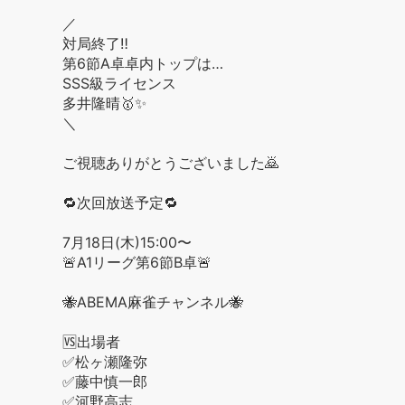
／
対局終了‼️
第6節A卓卓内トップは…
SSS級ライセンス
多井隆晴🥇✨
＼
ご視聴ありがとうございました🙇
🔁次回放送予定🔁
7月18日(木)15:00〜
🚨A1リーグ第6節B卓🚨
🐝ABEMA麻雀チャンネル🐝
🆚出場者
✅松ヶ瀬隆弥
✅藤中慎一郎
✅河野高志