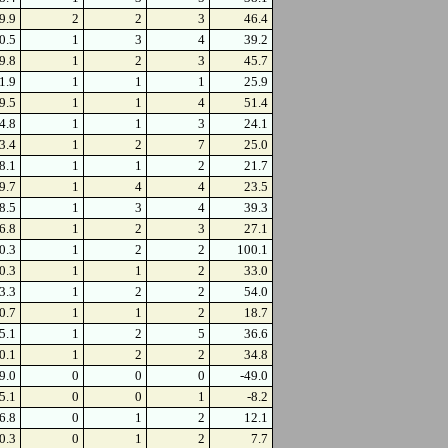
9.9
2
2
3
46.4
0.5
1
3
4
39.2
9.8
1
2
3
45.7
1.9
1
1
1
25.9
9.5
1
1
4
51.4
4.8
1
1
3
24.1
3.4
1
2
7
25.0
8.1
1
1
2
21.7
9.7
1
4
4
23.5
8.5
1
3
4
39.3
6.8
1
2
3
27.1
0.3
1
2
2
100.1
0.3
1
1
2
33.0
3.3
1
2
2
54.0
0.7
1
1
2
18.7
5.1
1
2
5
36.6
0.1
1
2
2
34.8
9.0
0
0
0
-49.0
5.1
0
0
1
-8.2
6.8
0
1
2
12.1
0.3
0
1
2
7.7