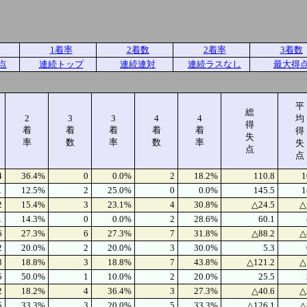
1着率
2着数
2着率
3着数
点
連続トップ
連続連対
連続ラスなし
最大得
平
総
2
3
3
4
4
均
得
着
着
着
着
着
得
失
率
数
率
数
率
失
点
点
4
36.4%
0
0.0%
2
18.2%
110.8
1
1
12.5%
2
25.0%
0
0.0%
145.5
1
2
15.4%
3
23.1%
4
30.8%
△24.5
△
1
14.3%
0
0.0%
2
28.6%
60.1
6
27.3%
6
27.3%
7
31.8%
△88.2
△
2
20.0%
2
20.0%
3
30.0%
5.3
3
18.8%
3
18.8%
7
43.8%
△121.2
△
5
50.0%
1
10.0%
2
20.0%
25.5
2
18.2%
4
36.4%
3
27.3%
△40.6
△
5
33.3%
3
20.0%
5
33.3%
△126.1
△