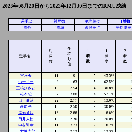
2023年08月20日から2023年12月30日までのRMU成績
選手ID
対局数
平均順位
1着数
4着数
4着率
総得失点
平均得失
平
対
1
1
2
均
着
着
着
選手名
局
順
数
率
数
数
位
宮咲香
11
1.91
5
45.5%
つーじー
8
1.63
5
62.5%
三橋ひさと
13
2.54
4
30.8%
松本聡
7
2.00
4
57.1%
山下健治
22
2.77
3
13.6%
萩原亮
10
2.50
3
30.0%
霊元竜法
16
2.88
3
18.8%
臼井大樹
10
2.30
2
20.0%
中村和幸
11
2.73
2
18.2%
土方健太郎
15
2.73
2
13.3%