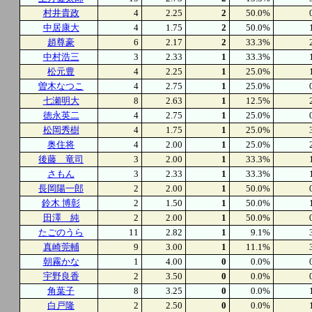
村井貴政
4
2.25
2
50.0%
中居康大
4
1.75
2
50.0%
趙尊豪
6
2.17
2
33.3%
中村浩三
3
2.33
1
33.3%
松元豊
4
2.25
1
25.0%
曽木なつこ
4
2.75
1
25.0%
七瀬明大
8
2.63
1
12.5%
徳永英二
4
2.75
1
25.0%
松岡秀樹
4
1.75
1
25.0%
奥住将
4
2.00
1
25.0%
後藤 竜司
3
2.00
1
33.3%
さもん
3
2.33
1
33.3%
長岡陽一郎
2
2.00
1
50.0%
鈴木 博彰
2
1.50
1
50.0%
田澤 純
2
2.00
1
50.0%
たごのうら
11
2.82
1
9.1%
真崎莞輔
9
3.00
1
11.1%
朝霧かな
1
4.00
0
0.0%
宇野良香
2
3.50
0
0.0%
角葉子
8
3.25
0
0.0%
白戸隆
2
2.50
0
0.0%