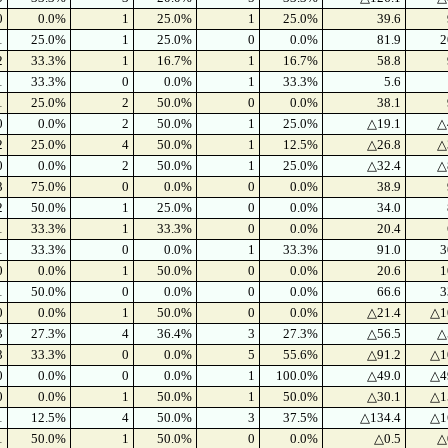
0
0.0%
1
25.0%
1
25.0%
39.6
1
25.0%
1
25.0%
0
0.0%
81.9
2
2
33.3%
1
16.7%
1
16.7%
58.8
1
33.3%
0
0.0%
1
33.3%
5.6
1
25.0%
2
50.0%
0
0.0%
38.1
0
0.0%
2
50.0%
1
25.0%
△19.1
△
2
25.0%
4
50.0%
1
12.5%
△26.8
△
0
0.0%
2
50.0%
1
25.0%
△32.4
△
3
75.0%
0
0.0%
0
0.0%
38.9
2
50.0%
1
25.0%
0
0.0%
34.0
1
33.3%
1
33.3%
0
0.0%
20.4
1
33.3%
0
0.0%
1
33.3%
91.0
3
0
0.0%
1
50.0%
0
0.0%
20.6
1
1
50.0%
0
0.0%
0
0.0%
66.6
3
0
0.0%
1
50.0%
0
0.0%
△21.4
△1
3
27.3%
4
36.4%
3
27.3%
△56.5
△
3
33.3%
0
0.0%
5
55.6%
△91.2
△1
0
0.0%
0
0.0%
1
100.0%
△49.0
△4
0
0.0%
1
50.0%
1
50.0%
△30.1
△1
1
12.5%
4
50.0%
3
37.5%
△134.4
△1
1
50.0%
1
50.0%
0
0.0%
△0.5
△