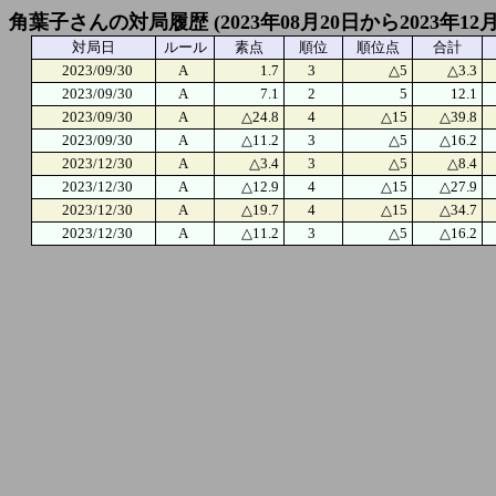
角葉子さんの対局履歴 (2023年08月20日から2023年12
対局日
ルール
素点
順位
順位点
合計
2023/09/30
A
1.7
3
△5
△3.3
2023/09/30
A
7.1
2
5
12.1
2023/09/30
A
△24.8
4
△15
△39.8
2023/09/30
A
△11.2
3
△5
△16.2
2023/12/30
A
△3.4
3
△5
△8.4
2023/12/30
A
△12.9
4
△15
△27.9
2023/12/30
A
△19.7
4
△15
△34.7
2023/12/30
A
△11.2
3
△5
△16.2