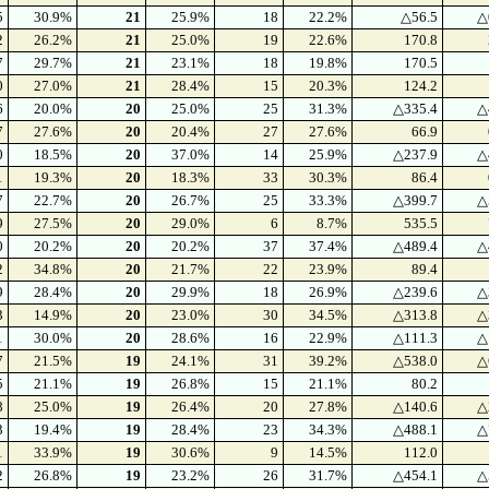
5
30.9%
21
25.9%
18
22.2%
△56.5
△
2
26.2%
21
25.0%
19
22.6%
170.8
7
29.7%
21
23.1%
18
19.8%
170.5
0
27.0%
21
28.4%
15
20.3%
124.2
6
20.0%
20
25.0%
25
31.3%
△335.4
△
7
27.6%
20
20.4%
27
27.6%
66.9
0
18.5%
20
37.0%
14
25.9%
△237.9
△
1
19.3%
20
18.3%
33
30.3%
86.4
7
22.7%
20
26.7%
25
33.3%
△399.7
△
9
27.5%
20
29.0%
6
8.7%
535.5
0
20.2%
20
20.2%
37
37.4%
△489.4
△
2
34.8%
20
21.7%
22
23.9%
89.4
9
28.4%
20
29.9%
18
26.9%
△239.6
△
3
14.9%
20
23.0%
30
34.5%
△313.8
△
1
30.0%
20
28.6%
16
22.9%
△111.3
△
7
21.5%
19
24.1%
31
39.2%
△538.0
△
5
21.1%
19
26.8%
15
21.1%
80.2
8
25.0%
19
26.4%
20
27.8%
△140.6
△
3
19.4%
19
28.4%
23
34.3%
△488.1
△
1
33.9%
19
30.6%
9
14.5%
112.0
2
26.8%
19
23.2%
26
31.7%
△454.1
△