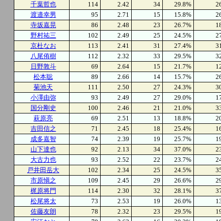
千葉哲也
114
2.42
34
29.8%
2
渡邉幸男
95
2.71
15
15.8%
2
寺坂嘉晃
86
2.48
23
26.7%
1
野村祐三
102
2.49
25
24.5%
2
京杜なお
113
2.41
31
27.4%
3
八尾侑樹
112
2.32
33
29.5%
3
日野敦斗
69
2.64
15
21.7%
1
松本聡
89
2.66
14
15.7%
2
菊池天
111
2.50
27
24.3%
3
小澤由弥
93
2.49
27
29.0%
1
国分剛史
100
2.46
21
21.0%
3
萩原亮
69
2.51
13
18.8%
2
吉田信之
71
2.45
18
25.4%
1
成多嘉智
74
2.39
19
25.7%
1
山下達也
92
2.13
34
37.0%
2
大古力也
93
2.52
22
23.7%
2
戸井田岳大
102
2.34
25
24.5%
3
市原愼之
109
2.45
29
26.6%
2
梶原将門
114
2.30
32
28.1%
3
松尾将太
73
2.53
19
26.0%
1
佐藤友朗
78
2.32
23
29.5%
1