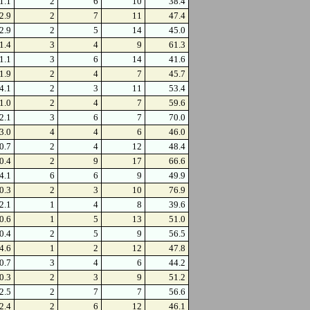
1.1
2
6
10
38.4
2.9
2
7
11
47.4
2.9
2
5
14
45.0
1.4
3
4
9
61.3
1.1
3
6
14
41.6
1.9
2
4
7
45.7
4.1
2
3
11
53.4
1.0
2
4
7
59.6
2.1
3
6
7
70.0
3.0
4
4
6
46.0
0.7
2
4
12
48.4
0.4
2
9
17
66.6
4.1
6
6
9
49.9
0.3
2
3
10
76.9
2.1
1
4
8
39.6
0.6
1
5
13
51.0
0.4
2
5
9
56.5
4.6
1
2
12
47.8
0.7
3
4
6
44.2
0.3
2
3
9
51.2
2.5
2
7
7
56.6
2.4
2
6
12
46.1