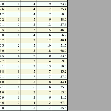
2.0
1
4
9
63.4
7.6
1
4
7
35.4
1.7
3
4
7
50.3
0.2
1
5
6
48.0
0.1
2
5
13
57.3
0.5
2
7
15
46.8
8.8
1
4
6
56.2
4.7
3
3
12
46.1
0.5
2
5
10
51.5
3.0
4
5
18
68.2
4.5
4
6
10
53.5
7.7
2
3
4
59.5
3.1
2
3
13
50.6
3.8
3
5
7
45.2
2.1
2
7
7
57.0
1.0
3
5
8
44.1
2.1
1
6
16
35.0
1.6
2
2
7
53.6
6.9
1
3
6
41.9
4.6
2
4
12
67.4
0.8
3
5
7
55.5