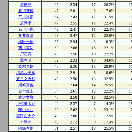
濱博彰
65
2.54
17
26.2%
1
渡辺智也
47
2.81
8
17.0%
平川裕粛
54
2.43
17
31.5%
1
廣岡宗
49
2.55
11
22.4%
1
石川一也
49
2.47
11
22.4%
1
多井隆晴
53
2.47
12
22.6%
1
横田千遥
36
2.94
3
8.3%
西川亮祐
68
2.68
15
22.1%
1
戸石寛
45
2.56
10
22.2%
1
北本明
52
2.33
18
34.6%
1
鈴木直樹
45
2.36
13
28.9%
1
涼暮ルチル
43
2.91
8
18.6%
五月女令和
40
2.50
13
32.5%
川崎真也
55
2.64
14
25.5%
1
金本優士
54
2.61
12
22.2%
1
渡辺文響
40
2.50
13
32.5%
小椋健太郎
49
2.57
7
14.3%
1
関つとむ
39
2.62
9
23.1%
嘉津山大介
40
2.80
7
17.5%
本間涼
46
2.72
8
17.4%
1
阿部孝則
51
2.57
13
25.5%
1