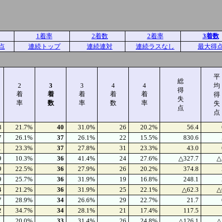
1着率
2着数
2着率
3着数
点
連続トップ
連続連対
連続ラスなし
最大得
平
総
2
3
3
4
4
均
得
着
着
着
着
着
得
失
率
数
率
数
率
失
点
点
8
21.7%
40
31.0%
26
20.2%
56.4
7
26.1%
37
26.1%
22
15.5%
830.6
1
23.3%
37
27.8%
31
23.3%
43.0
9
10.3%
36
41.4%
24
27.6%
△327.7
△
9
22.5%
36
27.9%
26
20.2%
374.8
9
25.7%
36
31.9%
19
16.8%
248.1
4
21.2%
36
31.9%
25
22.1%
△62.3
△
7
28.9%
34
26.6%
29
22.7%
21.7
2
34.7%
34
28.1%
21
17.4%
117.5
1
20.0%
33
31.4%
26
24.8%
△126.1
△