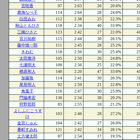
宮咲香
97
2.63
20
20.6%
2
鹿海なべ子
114
2.64
28
24.6%
1
白田みお
112
2.38
25
22.3%
3
秋山ともひさ
118
2.34
40
33.9%
2
三橋ひさと
123
2.42
27
22.0%
4
宮川祐樹
115
2.44
30
26.1%
2
藤中慎一郎
111
2.45
28
25.2%
2
きわむ
118
2.56
30
25.4%
2
太田雅洋
105
2.50
26
24.8%
2
七瀬明大
109
2.56
25
22.9%
2
楢原和人
140
2.20
47
33.6%
4
加藤敦
114
2.41
30
26.3%
3
尾形明人
92
2.59
21
22.8%
1
角葉子
116
2.47
30
25.9%
3
門脇孝宏
130
2.34
38
29.2%
3
狩野哲郎
85
2.55
18
21.2%
2
よしふじこうす
103
2.46
28
27.2%
2
け
金宮じゅん
104
2.42
27
26.0%
2
番町すみれ
121
2.42
34
28.1%
3
土方健太郎
87
2.54
17
19.5%
2