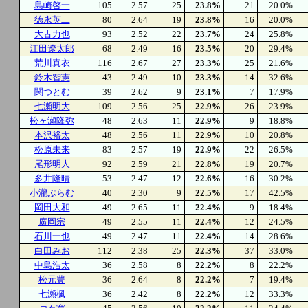
島崎啓一
105
2.57
25
23.8%
21
20.0%
徳永英二
80
2.64
19
23.8%
16
20.0%
大古力也
93
2.52
22
23.7%
24
25.8%
江田遼太郎
68
2.49
16
23.5%
20
29.4%
荒川真衣
116
2.67
27
23.3%
25
21.6%
鈴木智憲
43
2.49
10
23.3%
14
32.6%
関つとむ
39
2.62
9
23.1%
7
17.9%
七瀬明大
109
2.56
25
22.9%
26
23.9%
松ヶ瀬隆弥
48
2.63
11
22.9%
9
18.8%
本沢裕太
48
2.56
11
22.9%
10
20.8%
松原未来
83
2.57
19
22.9%
22
26.5%
尾形明人
92
2.59
21
22.8%
19
20.7%
多井隆晴
53
2.47
12
22.6%
16
30.2%
小瀧ぷらむ
40
2.30
9
22.5%
17
42.5%
岡田大和
49
2.65
11
22.4%
9
18.4%
廣岡宗
49
2.55
11
22.4%
12
24.5%
石川一也
49
2.47
11
22.4%
14
28.6%
白田みお
112
2.38
25
22.3%
37
33.0%
中島浩太
36
2.58
8
22.2%
8
22.2%
松元豊
36
2.64
8
22.2%
7
19.4%
七瀬楓
36
2.42
8
22.2%
12
33.3%