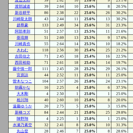
渡辺太郎
39
2.62
10
25.6%
9
23.1%
渡部誠道
39
2.64
10
25.6%
8
20.5%
新谷耕平
86
2.38
22
25.6%
26
30.2%
川崎龍太朗
43
2.44
11
25.6%
13
30.2%
趙尊豪
133
2.49
34
25.6%
31
23.3%
阿部孝則
51
2.57
13
25.5%
11
21.6%
亜琉輝
51
2.69
13
25.5%
9
17.6%
川崎真也
55
2.64
14
25.5%
10
18.2%
きわむ
118
2.56
30
25.4%
25
21.2%
吉田信之
71
2.45
18
25.4%
16
22.5%
西田裕助
71
2.61
18
25.4%
14
19.7%
藤中慎一郎
111
2.45
28
25.2%
29
26.1%
宮原諒
44
2.52
11
25.0%
11
25.0%
曽木なつこ
104
2.57
26
25.0%
24
23.1%
朝霧かな
16
2.25
4
25.0%
6
37.5%
大木剛
4
2.50
1
25.0%
1
25.0%
相川翔
40
2.60
10
25.0%
8
20.0%
遠藤ゆうか
20
2.75
5
25.0%
3
15.0%
新橋コズ
84
2.44
21
25.0%
25
29.8%
陣野翔
4
2.25
1
25.0%
1
25.0%
水瀬乃素空
32
2.41
8
25.0%
10
31.3%
丸山登
28
2.46
7
25.0%
8
28.6%