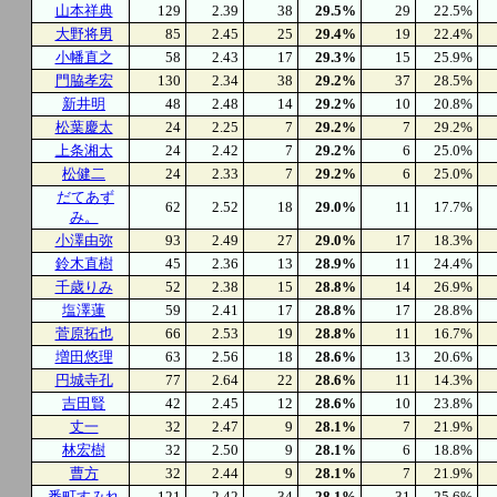
山本祥典
129
2.39
38
29.5%
29
22.5%
大野将男
85
2.45
25
29.4%
19
22.4%
小幡直之
58
2.43
17
29.3%
15
25.9%
門脇孝宏
130
2.34
38
29.2%
37
28.5%
新井明
48
2.48
14
29.2%
10
20.8%
松葉慶太
24
2.25
7
29.2%
7
29.2%
上条湘太
24
2.42
7
29.2%
6
25.0%
松健二
24
2.33
7
29.2%
6
25.0%
だてあず
62
2.52
18
29.0%
11
17.7%
み。
小澤由弥
93
2.49
27
29.0%
17
18.3%
鈴木直樹
45
2.36
13
28.9%
11
24.4%
千歳りみ
52
2.38
15
28.8%
14
26.9%
塩澤蓮
59
2.41
17
28.8%
17
28.8%
菅原拓也
66
2.53
19
28.8%
11
16.7%
増田悠理
63
2.56
18
28.6%
13
20.6%
円城寺孔
77
2.64
22
28.6%
11
14.3%
吉田賢
42
2.45
12
28.6%
10
23.8%
丈一
32
2.47
9
28.1%
7
21.9%
林宏樹
32
2.50
9
28.1%
6
18.8%
曹方
32
2.44
9
28.1%
7
21.9%
番町すみれ
121
2.42
34
28.1%
31
25.6%