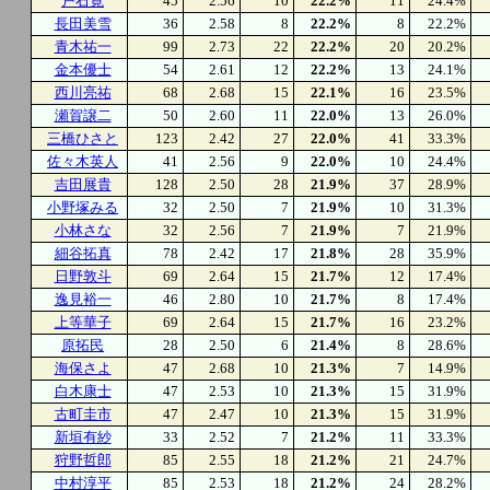
戸石寛
45
2.56
10
22.2%
11
24.4%
長田美雪
36
2.58
8
22.2%
8
22.2%
青木祐一
99
2.73
22
22.2%
20
20.2%
金本優士
54
2.61
12
22.2%
13
24.1%
西川亮祐
68
2.68
15
22.1%
16
23.5%
瀬賀譲二
50
2.60
11
22.0%
13
26.0%
三橋ひさと
123
2.42
27
22.0%
41
33.3%
佐々木英人
41
2.56
9
22.0%
10
24.4%
吉田展貴
128
2.50
28
21.9%
37
28.9%
小野塚みる
32
2.50
7
21.9%
10
31.3%
小林さな
32
2.56
7
21.9%
7
21.9%
細谷拓真
78
2.42
17
21.8%
28
35.9%
日野敦斗
69
2.64
15
21.7%
12
17.4%
逸見裕一
46
2.80
10
21.7%
8
17.4%
上等華子
69
2.64
15
21.7%
16
23.2%
原拓民
28
2.50
6
21.4%
8
28.6%
海保さよ
47
2.68
10
21.3%
7
14.9%
白木康士
47
2.53
10
21.3%
15
31.9%
古町圭市
47
2.47
10
21.3%
15
31.9%
新垣有紗
33
2.52
7
21.2%
11
33.3%
狩野哲郎
85
2.55
18
21.2%
21
24.7%
中村淳平
85
2.53
18
21.2%
24
28.2%