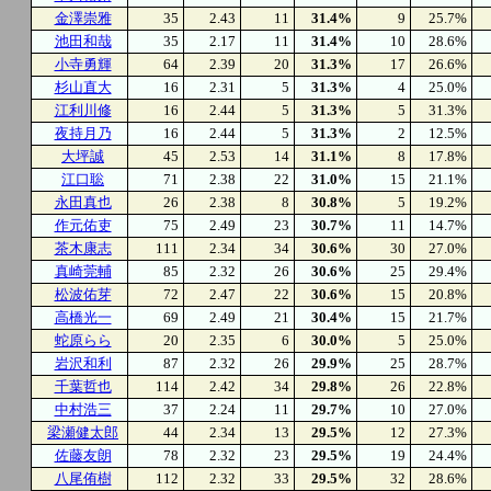
金澤崇雅
35
2.43
11
31.4%
9
25.7%
池田和哉
35
2.17
11
31.4%
10
28.6%
小寺勇輝
64
2.39
20
31.3%
17
26.6%
杉山直大
16
2.31
5
31.3%
4
25.0%
江利川修
16
2.44
5
31.3%
5
31.3%
夜持月乃
16
2.44
5
31.3%
2
12.5%
大坪誠
45
2.53
14
31.1%
8
17.8%
江口聡
71
2.38
22
31.0%
15
21.1%
永田真也
26
2.38
8
30.8%
5
19.2%
作元佑吏
75
2.49
23
30.7%
11
14.7%
茶木康志
111
2.34
34
30.6%
30
27.0%
真崎莞輔
85
2.32
26
30.6%
25
29.4%
松波佑芽
72
2.47
22
30.6%
15
20.8%
高橋光一
69
2.49
21
30.4%
15
21.7%
蛇原らら
20
2.35
6
30.0%
5
25.0%
岩沢和利
87
2.32
26
29.9%
25
28.7%
千葉哲也
114
2.42
34
29.8%
26
22.8%
中村浩三
37
2.24
11
29.7%
10
27.0%
梁瀬健太郎
44
2.34
13
29.5%
12
27.3%
佐藤友朗
78
2.32
23
29.5%
19
24.4%
八尾侑樹
112
2.32
33
29.5%
32
28.6%