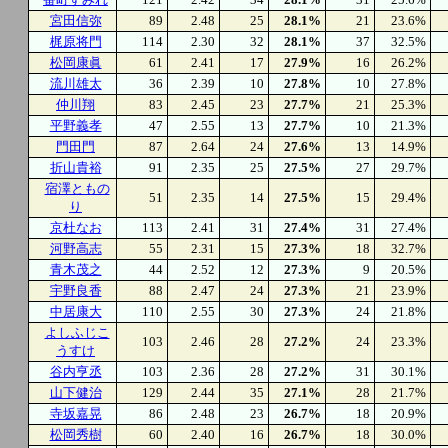
宮田信弥
89
2.48
25
28.1%
21
23.6%
梶原将門
114
2.30
32
28.1%
37
32.5%
松岡康眞
61
2.41
17
27.9%
16
26.2%
流川雄太
36
2.39
10
27.8%
10
27.8%
仲川翔
83
2.45
23
27.7%
21
25.3%
平野義孝
47
2.55
13
27.7%
10
21.3%
門田門
87
2.64
24
27.6%
13
14.9%
折山貴裕
91
2.35
25
27.5%
27
29.7%
宿澤ともの
51
2.35
14
27.5%
15
29.4%
り
京杜なお
113
2.41
31
27.4%
31
27.4%
河野高志
55
2.31
15
27.3%
18
32.7%
青木茂之
44
2.52
12
27.3%
9
20.5%
宇野良香
88
2.47
24
27.3%
21
23.9%
中居康大
110
2.55
30
27.3%
24
21.8%
よしふじこ
103
2.46
28
27.2%
24
23.3%
うすけ
谷内亨丞
103
2.36
28
27.2%
31
30.1%
山下健治
129
2.44
35
27.1%
28
21.7%
寺坂嘉晃
86
2.48
23
26.7%
18
20.9%
松岡秀樹
60
2.40
16
26.7%
18
30.0%