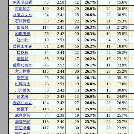
南沢明日香
45
2.58
12
26.7%
7
15.6%
市原愼之
109
2.45
29
26.6%
29
26.6%
水瀬さあや
94
2.41
25
26.6%
29
30.9%
石崎昇悟
83
2.49
22
26.5%
21
25.3%
加藤敦
114
2.41
30
26.3%
31
27.2%
彩世来夏
76
2.42
20
26.3%
19
25.0%
社一叶
19
2.53
5
26.3%
4
21.1%
藤原ますみ
61
2.48
16
26.2%
11
18.0%
瑞樹秋
84
2.44
22
26.2%
22
26.2%
濱博彰
65
2.54
17
26.2%
15
23.1%
虎島なおき
46
2.52
12
26.1%
11
23.9%
宮川祐樹
115
2.44
30
26.1%
29
25.2%
安芸涼
23
2.30
6
26.1%
9
39.1%
松尾将太
73
2.53
19
26.0%
13
17.8%
川久達矢
50
2.42
13
26.0%
15
30.0%
鈴木颯
50
2.42
13
26.0%
12
24.0%
金宮じゅん
104
2.42
27
26.0%
28
26.9%
角葉子
116
2.47
30
25.9%
30
25.9%
成多嘉智
74
2.39
19
25.7%
19
25.7%
瀧澤光信
113
2.40
29
25.7%
29
25.7%
渡辺卓也
117
2.56
30
25.6%
28
23.9%