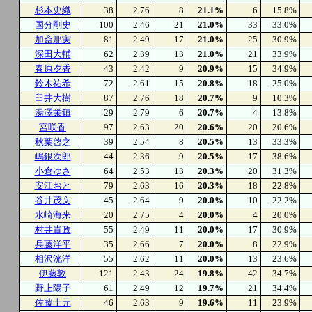
杉本史織
38
2.76
8
21.1%
6
15.8%
国分剛史
100
2.46
21
21.0%
33
33.0%
加斎那実
81
2.49
17
21.0%
25
30.9%
深田大輔
62
2.39
13
21.0%
21
33.9%
春原夕香
43
2.42
9
20.9%
15
34.9%
鈴木祐希
72
2.61
15
20.8%
18
25.0%
臼井大樹
87
2.76
18
20.7%
9
10.3%
湯澤栄鎮
29
2.79
6
20.7%
4
13.8%
宮咲香
97
2.63
20
20.6%
20
20.6%
秋葉啓之
39
2.54
8
20.5%
13
33.3%
嶋銀次郎
44
2.36
9
20.5%
17
38.6%
小倉ゆさ
64
2.53
13
20.3%
20
31.3%
安江おと
79
2.63
16
20.3%
18
22.8%
谷井茂文
45
2.64
9
20.0%
10
22.2%
水崎海来
20
2.75
4
20.0%
4
20.0%
村井貴政
55
2.49
11
20.0%
17
30.9%
兵藤洋平
35
2.66
7
20.0%
8
22.9%
相沢洸洋
55
2.62
11
20.0%
13
23.6%
伊藤敦
121
2.43
24
19.8%
42
34.7%
野上陽子
61
2.49
12
19.7%
21
34.4%
佐藤士元
46
2.63
9
19.6%
11
23.9%