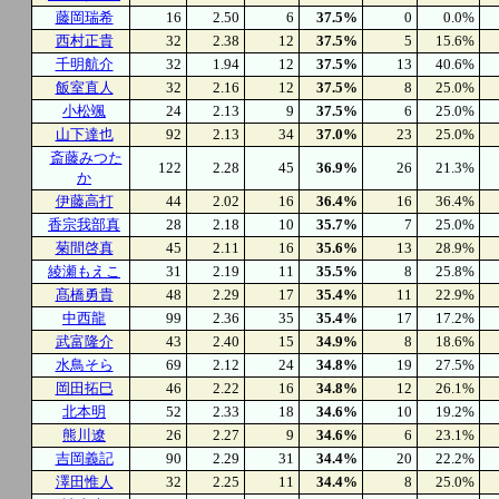
藤岡瑞希
16
2.50
6
37.5%
0
0.0%
西村正貴
32
2.38
12
37.5%
5
15.6%
千明航介
32
1.94
12
37.5%
13
40.6%
飯室直人
32
2.16
12
37.5%
8
25.0%
小松颯
24
2.13
9
37.5%
6
25.0%
山下達也
92
2.13
34
37.0%
23
25.0%
斎藤みつた
122
2.28
45
36.9%
26
21.3%
か
伊藤高打
44
2.02
16
36.4%
16
36.4%
香宗我部真
28
2.18
10
35.7%
7
25.0%
菊間啓真
45
2.11
16
35.6%
13
28.9%
綾瀬もえこ
31
2.19
11
35.5%
8
25.8%
髙橋勇貴
48
2.29
17
35.4%
11
22.9%
中西龍
99
2.36
35
35.4%
17
17.2%
武富隆介
43
2.40
15
34.9%
8
18.6%
水鳥そら
69
2.12
24
34.8%
19
27.5%
岡田拓巳
46
2.22
16
34.8%
12
26.1%
北本明
52
2.33
18
34.6%
10
19.2%
熊川遼
26
2.27
9
34.6%
6
23.1%
吉岡義記
90
2.29
31
34.4%
20
22.2%
澤田惟人
32
2.25
11
34.4%
8
25.0%