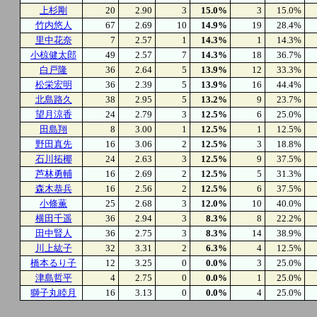
上杉剛
20
2.90
3
15.0%
3
15.0%
竹内悠人
67
2.69
10
14.9%
19
28.4%
里中花奈
7
2.57
1
14.3%
1
14.3%
小椋健太郎
49
2.57
7
14.3%
18
36.7%
白戸隆
36
2.64
5
13.9%
12
33.3%
松栄宏明
36
2.39
5
13.9%
16
44.4%
北島路久
38
2.95
5
13.2%
9
23.7%
望月涼香
24
2.79
3
12.5%
6
25.0%
田島翔
8
3.00
1
12.5%
1
12.5%
野田真先
16
3.06
2
12.5%
3
18.8%
石川拓椰
24
2.63
3
12.5%
9
37.5%
芦林勇輔
16
2.69
2
12.5%
5
31.3%
森木恭兵
16
2.56
2
12.5%
6
37.5%
小條薫
25
2.68
3
12.0%
10
40.0%
横田千遥
36
2.94
3
8.3%
8
22.2%
田中賢人
36
2.75
3
8.3%
14
38.9%
川上紘子
32
3.31
2
6.3%
4
12.5%
橋本るり子
12
3.25
0
0.0%
3
25.0%
津島哲平
4
2.75
0
0.0%
1
25.0%
獅子丸睦月
16
3.13
0
0.0%
4
25.0%