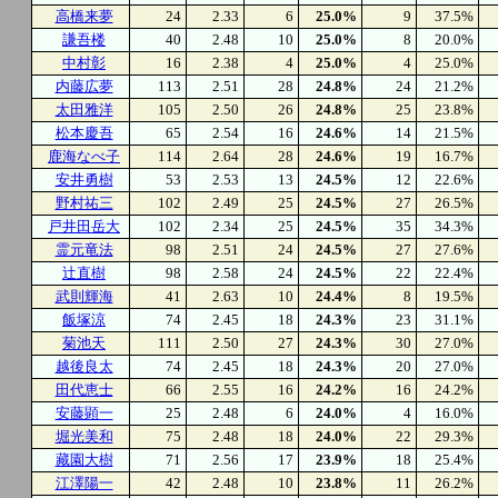
高橋来夢
24
2.33
6
25.0%
9
37.5%
謙吾楼
40
2.48
10
25.0%
8
20.0%
中村彰
16
2.38
4
25.0%
4
25.0%
内藤広夢
113
2.51
28
24.8%
24
21.2%
太田雅洋
105
2.50
26
24.8%
25
23.8%
松本慶吾
65
2.54
16
24.6%
14
21.5%
鹿海なべ子
114
2.64
28
24.6%
19
16.7%
安井勇樹
53
2.53
13
24.5%
12
22.6%
野村祐三
102
2.49
25
24.5%
27
26.5%
戸井田岳大
102
2.34
25
24.5%
35
34.3%
霊元竜法
98
2.51
24
24.5%
27
27.6%
辻直樹
98
2.58
24
24.5%
22
22.4%
武則輝海
41
2.63
10
24.4%
8
19.5%
飯塚涼
74
2.45
18
24.3%
23
31.1%
菊池天
111
2.50
27
24.3%
30
27.0%
越後良太
74
2.45
18
24.3%
20
27.0%
田代恵士
66
2.55
16
24.2%
16
24.2%
安藤顕一
25
2.48
6
24.0%
4
16.0%
堀光美和
75
2.48
18
24.0%
22
29.3%
藏園大樹
71
2.56
17
23.9%
18
25.4%
江澤陽一
42
2.48
10
23.8%
11
26.2%