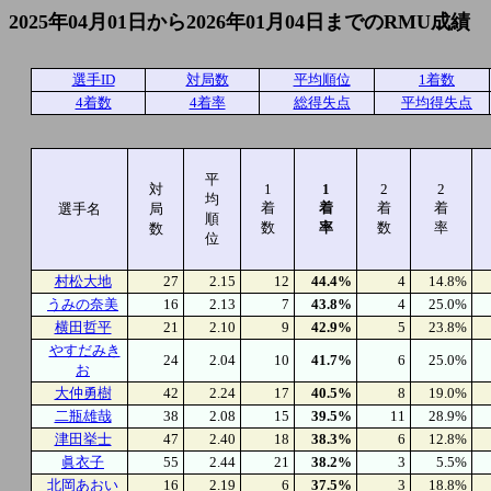
2025年04月01日から2026年01月04日までのRMU成績
選手ID
対局数
平均順位
1着数
4着数
4着率
総得失点
平均得失点
平
対
1
1
2
2
均
着
着
着
着
選手名
局
順
数
率
数
率
数
位
村松大地
27
2.15
12
44.4%
4
14.8%
うみの奈美
16
2.13
7
43.8%
4
25.0%
横田哲平
21
2.10
9
42.9%
5
23.8%
やすだみき
24
2.04
10
41.7%
6
25.0%
お
大仲勇樹
42
2.24
17
40.5%
8
19.0%
二瓶雄哉
38
2.08
15
39.5%
11
28.9%
津田挙士
47
2.40
18
38.3%
6
12.8%
眞衣子
55
2.44
21
38.2%
3
5.5%
北岡あおい
16
2.19
6
37.5%
3
18.8%