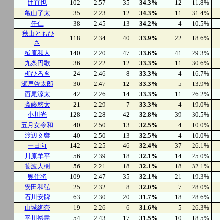
辻直也
102
2.57
35
34.3%
12
11.8%
亀山了太
35
2.23
12
34.3%
11
31.4%
任仁
38
2.45
13
34.2%
4
10.5%
秋山ともひ
118
2.34
40
33.9%
22
18.6%
さ
楢原和人
140
2.20
47
33.6%
41
29.3%
九条円歌
36
2.22
12
33.3%
11
30.6%
柳ひろき
24
2.46
8
33.3%
4
16.7%
瀬戸啓太郎
36
2.47
12
33.3%
5
13.9%
西尾涼太
42
2.26
14
33.3%
11
26.2%
斎藤悠太
21
2.29
7
33.3%
4
19.0%
小川光
128
2.28
42
32.8%
39
30.5%
五月女令和
40
2.50
13
32.5%
4
10.0%
渡辺文響
40
2.50
13
32.5%
4
10.0%
一日向
142
2.25
46
32.4%
37
26.1%
川原羊平
56
2.39
18
32.1%
14
25.0%
笹波大樹
56
2.21
18
32.1%
18
32.1%
奥住将
109
2.47
35
32.1%
21
19.3%
安田和弘
25
2.32
8
32.0%
7
28.0%
石川安牌
63
2.30
20
31.7%
18
28.6%
山城絢奈
19
2.26
6
31.6%
5
26.3%
平川裕粛
54
2.43
17
31.5%
10
18.5%