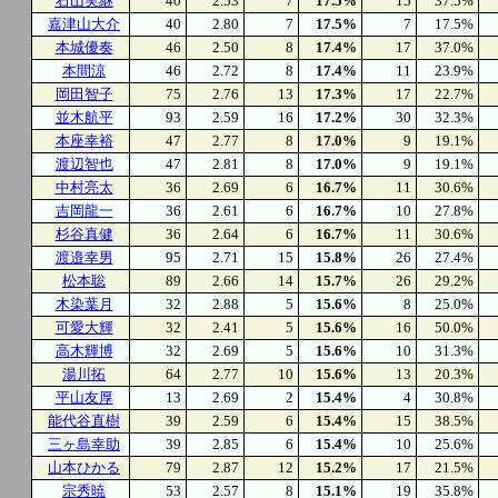
石山実継
40
2.53
7
17.5%
15
37.5%
嘉津山大介
40
2.80
7
17.5%
7
17.5%
本城優奏
46
2.50
8
17.4%
17
37.0%
本間涼
46
2.72
8
17.4%
11
23.9%
岡田智子
75
2.76
13
17.3%
17
22.7%
並木航平
93
2.59
16
17.2%
30
32.3%
本座幸裕
47
2.77
8
17.0%
9
19.1%
渡辺智也
47
2.81
8
17.0%
9
19.1%
中村亮太
36
2.69
6
16.7%
11
30.6%
吉岡龍一
36
2.61
6
16.7%
10
27.8%
杉谷真健
36
2.64
6
16.7%
11
30.6%
渡邉幸男
95
2.71
15
15.8%
26
27.4%
松本聡
89
2.66
14
15.7%
26
29.2%
木染葉月
32
2.88
5
15.6%
8
25.0%
可愛大輝
32
2.41
5
15.6%
16
50.0%
高木輝博
32
2.69
5
15.6%
10
31.3%
湯川拓
64
2.77
10
15.6%
13
20.3%
平山友厚
13
2.69
2
15.4%
4
30.8%
能代谷直樹
39
2.59
6
15.4%
15
38.5%
三ヶ島幸助
39
2.85
6
15.4%
10
25.6%
山本ひかる
79
2.87
12
15.2%
17
21.5%
宗秀暁
53
2.57
8
15.1%
19
35.8%