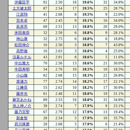
伊藤匡平
92
2.50
18
19.6%
32
34.8%
土方健太郎
87
2.54
17
19.5%
25
28.7%
江原翔
41
2.68
8
19.5%
9
22.0%
宮本卓
47
2.45
9
19.1%
16
34.0%
萩原亮
69
2.51
13
18.8%
20
29.0%
米田泰崇
32
2.59
6
18.8%
9
28.1%
神山康
32
2.75
6
18.8%
6
18.8%
松田伸介
16
2.50
3
18.8%
7
43.8%
高野徹
16
2.63
3
18.8%
4
25.0%
涼暮ルチル
43
2.91
8
18.6%
5
11.6%
中出雅大
70
2.56
13
18.6%
21
30.0%
牛田寿明
54
2.70
10
18.5%
10
18.5%
小山徹
82
2.68
15
18.3%
22
26.8%
渡邊力
77
2.74
14
18.2%
17
22.1%
江﨑晃
55
2.62
10
18.2%
17
30.9%
藤井光
61
2.48
11
18.0%
19
31.1%
麻宮あかね
89
2.53
16
18.0%
31
34.8%
池上神ノ介
39
2.74
7
17.9%
9
23.1%
藤乃宮聖
67
2.79
12
17.9%
13
19.4%
新倉智
28
2.54
5
17.9%
10
35.7%
府川琢磨
28
2.68
5
17.9%
6
21.4%