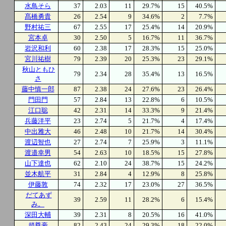
水鳥そら
37
2.03
11
29.7%
15
40.5%
髙橋勇貴
26
2.54
9
34.6%
2
7.7%
野村祐三
67
2.55
17
25.4%
14
20.9%
宮本卓
30
2.50
5
16.7%
11
36.7%
岩沢和利
60
2.38
17
28.3%
15
25.0%
宮川祐樹
79
2.39
20
25.3%
23
29.1%
秋山ともひ
79
2.34
28
35.4%
13
16.5%
さ
藤中慎一郎
87
2.38
24
27.6%
23
26.4%
門田門
57
2.84
13
22.8%
6
10.5%
江口聡
42
2.31
14
33.3%
9
21.4%
兵藤洋平
23
2.74
5
21.7%
4
17.4%
中出雅大
46
2.48
10
21.7%
14
30.4%
渡辺智也
27
2.74
7
25.9%
3
11.1%
渡邉幸男
54
2.63
10
18.5%
15
27.8%
山下達也
62
2.10
24
38.7%
15
24.2%
並木航平
31
2.84
4
12.9%
8
25.8%
伊藤敦
74
2.32
17
23.0%
27
36.5%
だてあず
39
2.59
11
28.2%
6
15.4%
み。
深田大輔
39
2.31
8
20.5%
16
41.0%
趙尊豪
82
2.43
24
29.3%
18
22.0%