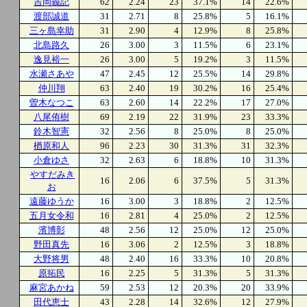
吉岡義記
62
2.24
23
37.1%
14
22.6%
渡部誠道
31
2.71
8
25.8%
5
16.1%
三ヶ島幸助
31
2.90
4
12.9%
8
25.8%
北島路久
26
3.00
3
11.5%
6
23.1%
逸見裕一
26
3.00
5
19.2%
3
11.5%
水瀬さあや
47
2.45
12
25.5%
14
29.8%
仲川翔
63
2.40
19
30.2%
16
25.4%
曽木なつこ
63
2.60
14
22.2%
17
27.0%
八尾侑樹
69
2.19
22
31.9%
23
33.3%
鈴木智憲
32
2.56
8
25.0%
8
25.0%
楢原和人
96
2.23
30
31.3%
31
32.3%
小倉ゆさ
32
2.63
6
18.8%
10
31.3%
やすだみき
16
2.06
6
37.5%
5
31.3%
お
遠藤ゆうか
16
3.00
3
18.8%
2
12.5%
五月女令和
16
2.81
4
25.0%
2
12.5%
濱博彰
48
2.56
12
25.0%
12
25.0%
野田真先
16
3.06
2
12.5%
3
18.8%
大野将男
48
2.40
16
33.3%
10
20.8%
原拓民
16
2.25
5
31.3%
5
31.3%
麻宮あかね
59
2.53
12
20.3%
20
33.9%
田代恵士
43
2.28
14
32.6%
12
27.9%