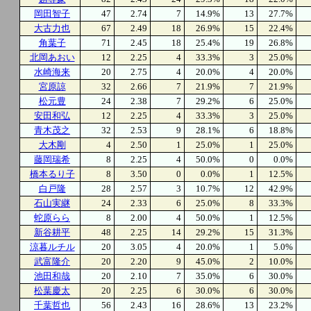
岡田智子
47
2.74
7
14.9%
13
27.7%
大古力也
67
2.49
18
26.9%
15
22.4%
角葉子
71
2.45
18
25.4%
19
26.8%
北岡あおい
12
2.25
4
33.3%
3
25.0%
水崎海来
20
2.75
4
20.0%
4
20.0%
宮原諒
32
2.66
7
21.9%
7
21.9%
松元豊
24
2.38
7
29.2%
6
25.0%
安田和弘
12
2.25
4
33.3%
3
25.0%
青木茂之
32
2.53
9
28.1%
6
18.8%
大木剛
4
2.50
1
25.0%
1
25.0%
藤岡瑞希
8
2.25
4
50.0%
0
0.0%
橋本るり子
8
3.50
0
0.0%
1
12.5%
白戸隆
28
2.57
3
10.7%
12
42.9%
石山実継
24
2.33
6
25.0%
8
33.3%
蛇原らら
8
2.00
4
50.0%
1
12.5%
新谷耕平
48
2.25
14
29.2%
15
31.3%
涼暮ルチル
20
3.05
4
20.0%
1
5.0%
武富隆介
20
2.20
9
45.0%
2
10.0%
池田和哉
20
2.10
7
35.0%
6
30.0%
松葉慶太
20
2.25
6
30.0%
6
30.0%
千葉哲也
56
2.43
16
28.6%
13
23.2%