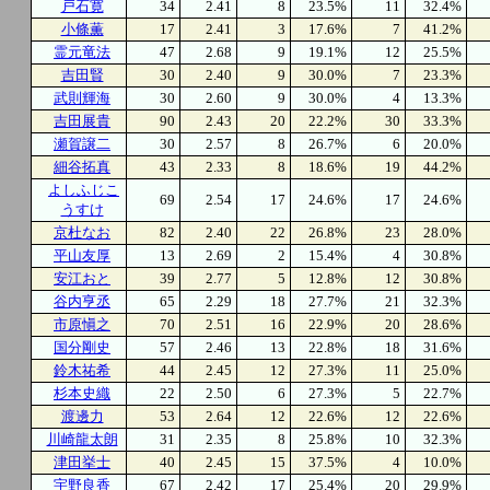
戸石寛
34
2.41
8
23.5%
11
32.4%
小條薫
17
2.41
3
17.6%
7
41.2%
霊元竜法
47
2.68
9
19.1%
12
25.5%
吉田賢
30
2.40
9
30.0%
7
23.3%
武則輝海
30
2.60
9
30.0%
4
13.3%
吉田展貴
90
2.43
20
22.2%
30
33.3%
瀬賀譲二
30
2.57
8
26.7%
6
20.0%
細谷拓真
43
2.33
8
18.6%
19
44.2%
よしふじこ
69
2.54
17
24.6%
17
24.6%
うすけ
京杜なお
82
2.40
22
26.8%
23
28.0%
平山友厚
13
2.69
2
15.4%
4
30.8%
安江おと
39
2.77
5
12.8%
12
30.8%
谷内亨丞
65
2.29
18
27.7%
21
32.3%
市原愼之
70
2.51
16
22.9%
20
28.6%
国分剛史
57
2.46
13
22.8%
18
31.6%
鈴木祐希
44
2.45
12
27.3%
11
25.0%
杉本史織
22
2.50
6
27.3%
5
22.7%
渡邊力
53
2.64
12
22.6%
12
22.6%
川崎龍太朗
31
2.35
8
25.8%
10
32.3%
津田挙士
40
2.45
15
37.5%
4
10.0%
宇野良香
67
2.42
17
25.4%
20
29.9%