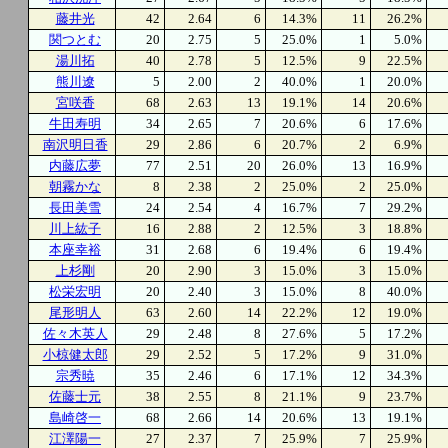
藤井光
42
2.64
6
14.3%
11
26.2%
関つとむ
20
2.75
5
25.0%
1
5.0%
湯川拓
40
2.78
5
12.5%
9
22.5%
熊川遼
5
2.00
2
40.0%
1
20.0%
宮咲香
68
2.63
13
19.1%
14
20.6%
牛田寿明
34
2.65
7
20.6%
6
17.6%
南沢明日香
29
2.86
6
20.7%
2
6.9%
内藤広夢
77
2.51
20
26.0%
13
16.9%
朝霧かな
8
2.38
2
25.0%
2
25.0%
長田美雪
24
2.54
4
16.7%
7
29.2%
川上紘子
16
2.88
2
12.5%
3
18.8%
本座幸裕
31
2.68
6
19.4%
6
19.4%
上杉剛
20
2.90
3
15.0%
3
15.0%
松栄宏明
20
2.40
3
15.0%
8
40.0%
尾形明人
63
2.60
14
22.2%
12
19.0%
佐々木英人
29
2.48
8
27.6%
5
17.2%
小椋健太郎
29
2.52
5
17.2%
9
31.0%
宗秀暁
35
2.46
6
17.1%
12
34.3%
佐藤士元
38
2.55
8
21.1%
9
23.7%
島崎啓一
68
2.66
14
20.6%
13
19.1%
江澤陽一
27
2.37
7
25.9%
7
25.9%