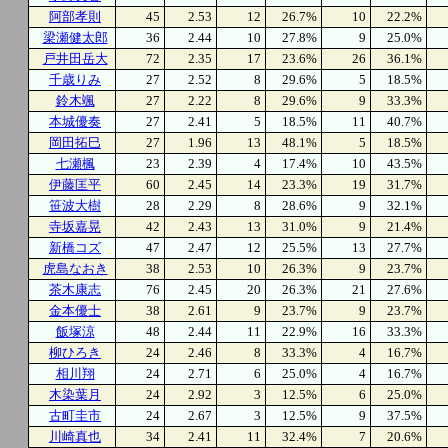
阿部孝則
45
2.53
12
26.7%
10
22.2%
梁瀬健太郎
36
2.44
10
27.8%
9
25.0%
戸井田岳大
72
2.35
17
23.6%
26
36.1%
千歳りみ
27
2.52
8
29.6%
5
18.5%
鈴木颯
27
2.22
8
29.6%
9
33.3%
本城優奏
27
2.41
5
18.5%
11
40.7%
岡田拓巳
27
1.96
13
48.1%
5
18.5%
七瀬楓
23
2.39
4
17.4%
10
43.5%
伊藤匡平
60
2.45
14
23.3%
19
31.7%
笹波大樹
28
2.29
8
28.6%
9
32.1%
寺坂嘉晃
42
2.43
13
31.0%
9
21.4%
新橋コズ
47
2.47
12
25.5%
13
27.7%
虎島なおき
38
2.53
10
26.3%
9
23.7%
茶木康志
76
2.45
20
26.3%
21
27.6%
金本優士
38
2.61
9
23.7%
9
23.7%
飯塚涼
48
2.44
11
22.9%
16
33.3%
柳ひろき
24
2.46
8
33.3%
4
16.7%
相川翔
24
2.71
6
25.0%
4
16.7%
木染葉月
24
2.92
3
12.5%
6
25.0%
古町圭市
24
2.67
3
12.5%
9
37.5%
川崎真也
34
2.41
11
32.4%
7
20.6%