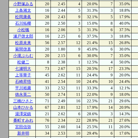
小野塚みる
20
2.45
4
20.0%
7
35.0%
上条湘太
16
2.44
5
31.3%
3
18.8%
松岡康眞
28
2.43
9
32.1%
5
17.9%
石川拓椰
20
2.50
3
15.0%
8
40.0%
小松颯
16
2.06
5
31.3%
6
37.5%
瀬戸啓太郎
16
2.25
6
37.5%
3
18.8%
松原未来
56
2.57
12
21.4%
15
26.8%
菊間啓真
20
1.80
9
45.0%
6
30.0%
小瀧ぷらむ
20
2.15
6
30.0%
7
35.0%
松健二
8
2.38
1
12.5%
4
50.0%
七瀬明大
73
2.67
15
20.5%
17
23.3%
上等華子
45
2.62
11
24.4%
9
20.0%
石崎昇悟
41
2.54
10
24.4%
10
24.4%
平川裕粛
33
2.52
11
33.3%
4
12.1%
徳永英二
50
2.74
11
22.0%
9
18.0%
三橋ひさと
71
2.49
16
22.5%
21
29.6%
山本ひかる
67
2.81
12
17.9%
14
20.9%
湯澤栄鎮
21
2.62
6
28.6%
3
14.3%
番町すみれ
76
2.34
22
28.9%
21
27.6%
宮田信弥
55
2.60
14
25.5%
11
20.0%
新井明
34
2.53
10
29.4%
6
17.6%