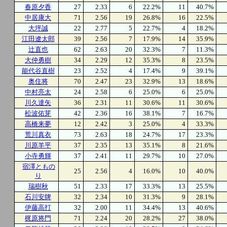
春原夕香
27
2.33
6
22.2%
11
40.7%
中居康大
71
2.56
19
26.8%
16
22.5%
大坪誠
22
2.77
5
22.7%
4
18.2%
江田遼太郎
39
2.56
7
17.9%
14
35.9%
辻直也
62
2.63
20
32.3%
7
11.3%
大仲勇樹
34
2.29
12
35.3%
8
23.5%
能代谷直樹
23
2.52
4
17.4%
9
39.1%
奥住将
70
2.47
23
32.9%
13
18.6%
中村亮太
24
2.58
6
25.0%
6
25.0%
川久達矢
36
2.31
11
30.6%
11
30.6%
松波佑芽
42
2.36
16
38.1%
7
16.7%
高橋来夢
12
2.42
3
25.0%
4
33.3%
荒川真衣
73
2.63
18
24.7%
17
23.3%
川原羊平
37
2.35
13
35.1%
8
21.6%
小寺勇輝
37
2.41
11
29.7%
10
27.0%
宿澤ともの
25
2.56
4
16.0%
10
40.0%
り
瑞樹秋
51
2.33
17
33.3%
13
25.5%
石川安牌
32
2.34
10
31.3%
9
28.1%
伊藤高打
32
2.00
11
34.4%
13
40.6%
梶原将門
71
2.24
20
28.2%
27
38.0%