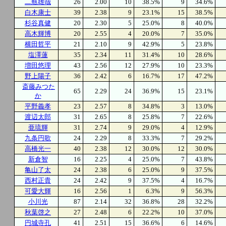
二瓶雄哉
26
2.00
10
38.5%
9
34.6%
白木康士
39
2.38
9
23.1%
15
38.5%
杉谷真健
20
2.30
5
25.0%
8
40.0%
高木輝博
20
2.55
4
20.0%
7
35.0%
横田哲平
21
2.10
9
42.9%
5
23.8%
塩澤蓮
35
2.34
11
31.4%
10
28.6%
増田悠理
43
2.56
12
27.9%
10
23.3%
野上陽子
36
2.42
6
16.7%
17
47.2%
斎藤みつた
65
2.29
24
36.9%
15
23.1%
か
平野義孝
23
2.57
8
34.8%
3
13.0%
渡辺太郎
31
2.65
8
25.8%
7
22.6%
亜琉輝
31
2.74
9
29.0%
4
12.9%
九条円歌
24
2.29
8
33.3%
7
29.2%
高橋光一
40
2.38
12
30.0%
12
30.0%
新倉智
16
2.25
4
25.0%
7
43.8%
亀山了太
24
2.38
6
25.0%
9
37.5%
西村正貴
24
2.42
9
37.5%
4
16.7%
可愛大輝
16
2.56
1
6.3%
9
56.3%
小川光
87
2.14
32
36.8%
28
32.2%
秋葉啓之
27
2.48
6
22.2%
10
37.0%
円城寺孔
41
2.51
15
36.6%
6
14.6%