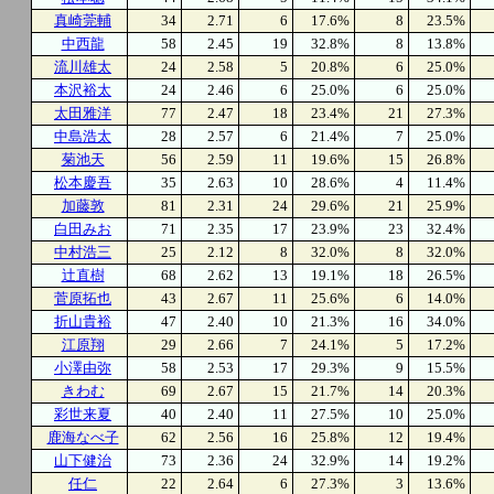
真崎莞輔
34
2.71
6
17.6%
8
23.5%
中西龍
58
2.45
19
32.8%
8
13.8%
流川雄太
24
2.58
5
20.8%
6
25.0%
本沢裕太
24
2.46
6
25.0%
6
25.0%
太田雅洋
77
2.47
18
23.4%
21
27.3%
中島浩太
28
2.57
6
21.4%
7
25.0%
菊池天
56
2.59
11
19.6%
15
26.8%
松本慶吾
35
2.63
10
28.6%
4
11.4%
加藤敦
81
2.31
24
29.6%
21
25.9%
白田みお
71
2.35
17
23.9%
23
32.4%
中村浩三
25
2.12
8
32.0%
8
32.0%
辻直樹
68
2.62
13
19.1%
18
26.5%
菅原拓也
43
2.67
11
25.6%
6
14.0%
折山貴裕
47
2.40
10
21.3%
16
34.0%
江原翔
29
2.66
7
24.1%
5
17.2%
小澤由弥
58
2.53
17
29.3%
9
15.5%
きわむ
69
2.67
15
21.7%
14
20.3%
彩世来夏
40
2.40
11
27.5%
10
25.0%
鹿海なべ子
62
2.56
16
25.8%
12
19.4%
山下健治
73
2.36
24
32.9%
14
19.2%
任仁
22
2.64
6
27.3%
3
13.6%