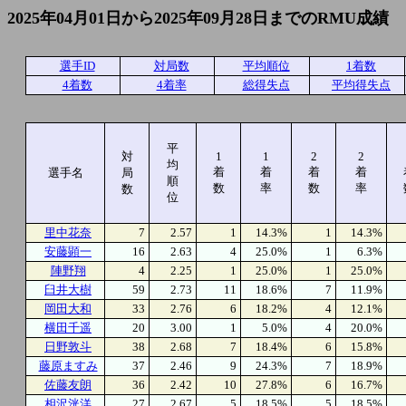
2025年04月01日から2025年09月28日までのRMU成績
選手ID
対局数
平均順位
1着数
4着数
4着率
総得失点
平均得失点
平
対
1
1
2
2
均
着
着
着
着
選手名
局
順
数
率
数
率
数
位
里中花奈
7
2.57
1
14.3%
1
14.3%
安藤顕一
16
2.63
4
25.0%
1
6.3%
陣野翔
4
2.25
1
25.0%
1
25.0%
臼井大樹
59
2.73
11
18.6%
7
11.9%
岡田大和
33
2.76
6
18.2%
4
12.1%
横田千遥
20
3.00
1
5.0%
4
20.0%
日野敦斗
38
2.68
7
18.4%
6
15.8%
藤原ますみ
37
2.46
9
24.3%
7
18.9%
佐藤友朗
36
2.42
10
27.8%
6
16.7%
相沢洸洋
27
2.67
5
18.5%
5
18.5%