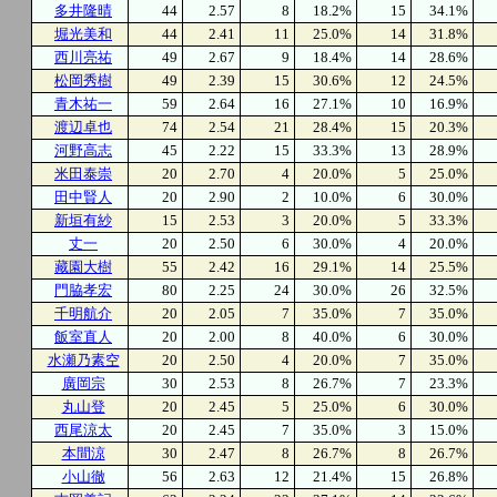
多井隆晴
44
2.57
8
18.2%
15
34.1%
堀光美和
44
2.41
11
25.0%
14
31.8%
西川亮祐
49
2.67
9
18.4%
14
28.6%
松岡秀樹
49
2.39
15
30.6%
12
24.5%
青木祐一
59
2.64
16
27.1%
10
16.9%
渡辺卓也
74
2.54
21
28.4%
15
20.3%
河野高志
45
2.22
15
33.3%
13
28.9%
米田泰崇
20
2.70
4
20.0%
5
25.0%
田中賢人
20
2.90
2
10.0%
6
30.0%
新垣有紗
15
2.53
3
20.0%
5
33.3%
丈一
20
2.50
6
30.0%
4
20.0%
藏園大樹
55
2.42
16
29.1%
14
25.5%
門脇孝宏
80
2.25
24
30.0%
26
32.5%
千明航介
20
2.05
7
35.0%
7
35.0%
飯室直人
20
2.00
8
40.0%
6
30.0%
水瀬乃素空
20
2.50
4
20.0%
7
35.0%
廣岡宗
30
2.53
8
26.7%
7
23.3%
丸山登
20
2.45
5
25.0%
6
30.0%
西尾涼太
20
2.45
7
35.0%
3
15.0%
本間涼
30
2.47
8
26.7%
8
26.7%
小山徹
56
2.63
12
21.4%
15
26.8%