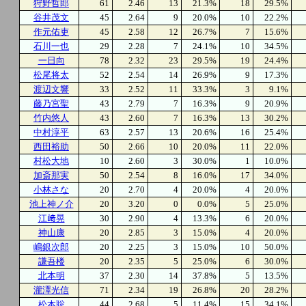
狩野哲郎
61
2.46
13
21.3%
18
29.5%
谷井茂文
45
2.64
9
20.0%
10
22.2%
作元佑吏
45
2.58
12
26.7%
7
15.6%
石川一也
29
2.28
7
24.1%
10
34.5%
一日向
78
2.32
23
29.5%
19
24.4%
松尾将太
52
2.54
14
26.9%
9
17.3%
渡辺文響
33
2.52
11
33.3%
3
9.1%
藤乃宮聖
43
2.79
7
16.3%
9
20.9%
竹内悠人
43
2.60
7
16.3%
13
30.2%
中村淳平
63
2.57
13
20.6%
16
25.4%
西田裕助
50
2.66
10
20.0%
11
22.0%
村松大地
10
2.60
3
30.0%
1
10.0%
加斎那実
50
2.54
8
16.0%
17
34.0%
小林さな
20
2.70
4
20.0%
4
20.0%
池上神ノ介
20
3.20
0
0.0%
5
25.0%
江﨑晃
30
2.90
4
13.3%
6
20.0%
神山康
20
2.85
3
15.0%
4
20.0%
嶋銀次郎
20
2.25
3
15.0%
10
50.0%
謙吾楼
20
2.35
5
25.0%
6
30.0%
北本明
37
2.30
14
37.8%
5
13.5%
瀧澤光信
71
2.34
19
26.8%
20
28.2%
松本聡
44
2.68
5
11.4%
15
34.1%