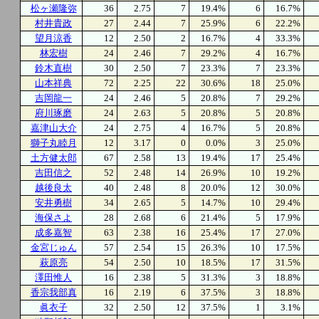
松ヶ瀬隆弥
36
2.75
7
19.4%
6
16.7%
村井貴政
27
2.44
7
25.9%
6
22.2%
望月涼香
12
2.50
2
16.7%
4
33.3%
林宏樹
24
2.46
7
29.2%
4
16.7%
鈴木直樹
30
2.50
7
23.3%
7
23.3%
山本祥典
72
2.25
22
30.6%
18
25.0%
吉岡龍一
24
2.46
5
20.8%
7
29.2%
府川琢磨
24
2.63
5
20.8%
5
20.8%
嘉津山大介
24
2.75
4
16.7%
5
20.8%
獅子丸睦月
12
3.17
0
0.0%
3
25.0%
土方健太郎
67
2.58
13
19.4%
17
25.4%
吉田信之
52
2.48
14
26.9%
10
19.2%
越後良太
40
2.48
8
20.0%
12
30.0%
安井勇樹
34
2.65
5
14.7%
10
29.4%
海保さよ
28
2.68
6
21.4%
5
17.9%
成多嘉智
63
2.38
16
25.4%
17
27.0%
金宮じゅん
57
2.54
15
26.3%
10
17.5%
萩原亮
54
2.50
10
18.5%
17
31.5%
澤田惟人
16
2.38
5
31.3%
3
18.8%
香宗我部真
16
2.19
6
37.5%
3
18.8%
眞衣子
32
2.50
12
37.5%
1
3.1%